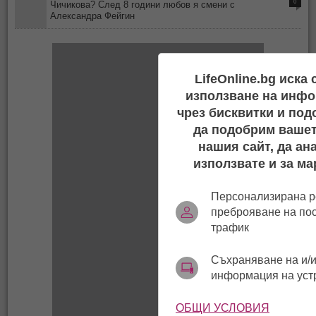
0
Чичикова? След 8 години любов я смени с
Александра Фейгин
LifeOnline.bg иска
използване на инфо
чрез бисквитки и под
да подобрим вашет
нашия сайт, да ан
използвате и за ма
Персонализирана р
преброяване на по
трафик
Съхраняване на и/и
информация на уст
ОБЩИ УСЛОВИЯ