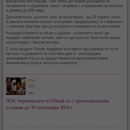
финансова институция, ПИБ може да покрие разходите за
нотариални и държавни такси, свързани с учредяване на ипотека,
в размер до 600 евро.
Допълнително, дългият срок за погасяване - до 25 години, както
и равните месечни вноски осигуряват предвидимост и стабилност
– ключови фактори при дългосрочно планиране от всеки клиент.
Кандидатстването е лесно и удобно – клиентите могат да
подадат заявление онлайн, както и да получат безплатна видео
консултация с банков експерт.
С този продукт Fibank подкрепя българите зад граница по пътя
им към създаването на собствен дом и затвърждава
ангажираността си за предоставяне на висококачествени
финансови услуги в полза на клиентите.
ПОС терминалите от Fibank са с промоционални 
условия до 30 септември 2026 г.