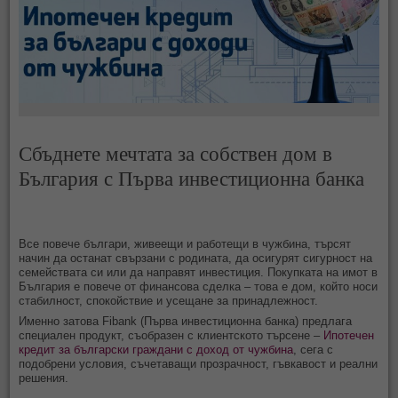
Сбъднете мечтата за собствен дом в
България с Първа инвестиционна банка
Все повече българи, живеещи и работещи в чужбина, търсят
начин да останат свързани с родината, да осигурят сигурност на
семействата си или да направят инвестиция. Покупката на имот в
България е повече от финансова сделка – това е дом, който носи
стабилност, спокойствие и усещане за принадлежност.
Именно затова Fibank (Първа инвестиционна банка) предлага
специален продукт, съобразен с клиентското търсене –
Ипотечен
кредит за български граждани с доход от чужбина
, сега с
подобрени условия, съчетаващи прозрачност, гъвкавост и реални
решения.