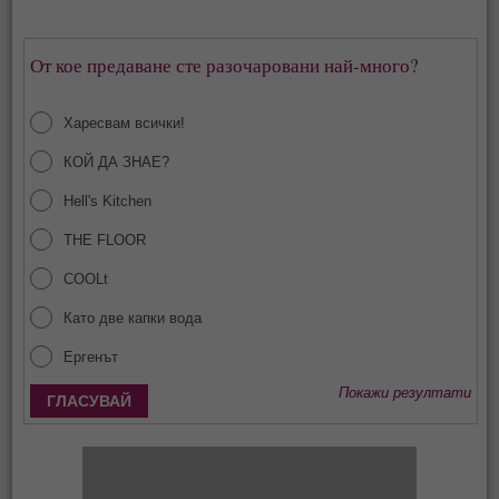
От кое предаване сте разочаровани най-много?
Харесвам всички!
КОЙ ДА ЗНАЕ?
Hell's Kitchen
THE FLOOR
COOLt
Като две капки вода
Ергенът
Покажи резултати