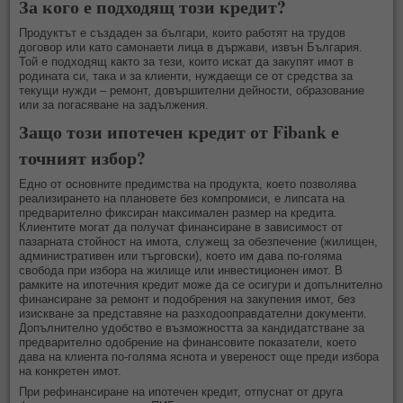
За кого е подходящ този кредит?
Продуктът е създаден за българи, които работят на трудов
договор или като самонаети лица в държави, извън България.
Той е подходящ както за тези, които искат да закупят имот в
родината си, така и за клиенти, нуждаещи се от средства за
текущи нужди – ремонт, довършителни дейности, образование
или за погасяване на задължения.
Защо този ипотечен кредит от Fibank е
точният избор?
Едно от основните предимства на продукта, което позволява
реализирането на плановете без компромиси, е липсата на
предварително фиксиран максимален размер на кредита.
Клиентите могат да получат финансиране в зависимост от
пазарната стойност на имота, служещ за обезпечение (жилищен,
административен или търговски), което им дава по-голяма
свобода при избора на жилище или инвестиционен имот. В
рамките на ипотечния кредит може да се осигури и допълнително
финансиране за ремонт и подобрения на закупения имот, без
изискване за представяне на разходооправдателни документи.
Допълнително удобство е възможността за кандидатстване за
предварително одобрение на финансовите показатели, което
дава на клиента по-голяма яснота и увереност още преди избора
на конкретен имот.
При рефинансиране на ипотечен кредит, отпуснат от друга