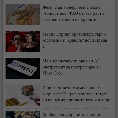
Жеги, скъпа енергия и сложна
геополитика: ФАО отчете ръст в
световните цени на храните
Мерил Стрийп организира търг с
костюми от „Дяволът носи Прада
2“
Meta представи първия си AI
инструмент за програмиране -
Muse Code
И през второто тримесечие на
годината: Къщата запазва статута
си на най-предпочитаното жилище
у нас
Борба срещу прането на пари: