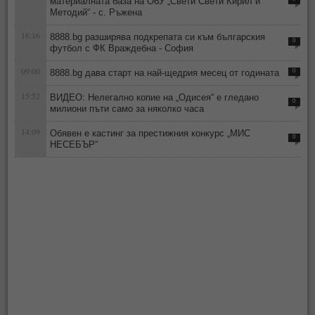
материалната база на ОбУ „Свети Свети Кирил и
Методий“ - с. Ръжена
16:16
8888.bg разширява подкрепата си към българския
0
футбол с ФК Враждебна - София
09:00
8888.bg дава старт на най-щедрия месец от годината
0
15:52
ВИДЕО: Нелегално копие на „Одисея“ е гледано
0
милиони пъти само за няколко часа
14:09
Обявен е кастинг за престижния конкурс „МИС
0
НЕСЕБЪР“