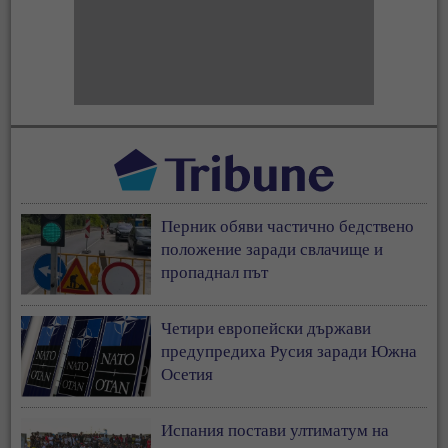
Перник обяви частично бедствено
положение заради свлачище и
пропаднал път
Четири европейски държави
предупредиха Русия заради Южна
Осетия
Испания постави ултиматум на