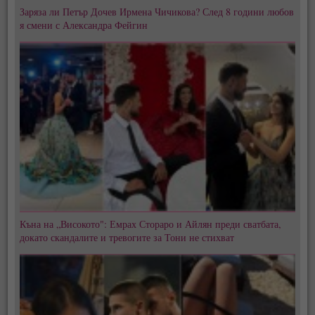
Заряза ли Петър Дочев Ирмена Чичикова? След 8 години любов
я смени с Александра Фейгин
Къна на „Високото": Емрах Стораро и Айлян преди сватбата,
докато скандалите и тревогите за Тони не стихват