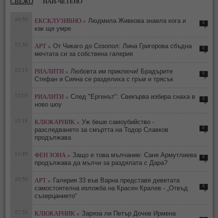
СВЕЖО
НАЙ-ЧЕТЕНО
10:50
ЕКСКЛУЗИВНО »
Людмила Живкова знаела кога и
0
как ще умре
12:30
АРТ »
От Чикаго до Созопол: Лина Григорова сбъдна
0
мечтата си за собствена галерия
12:13
РИАЛИТИ »
Любовта им приключи! Брадърите
0
Стефан и Сияна се разделиха с гръм и трясък
12:03
РИАЛИТИ »
След "Ергенът": Свекърва избира снаха в
0
ново шоу
13:18
КЛЮКАРНИК »
Уж беше самоубийство -
0
разследването за смъртта на Тодор Славков
продължава
11:49
ФЕН ЗОНА »
Защо е това мълчание: Саня Армутлиева
0
продължава да мълчи за раздялата с Дара?
10:50
АРТ »
Галерия 33 във Варна представя деветата
0
самостоятелна изложба на Красен Кралев - „Отвъд
съзерцанието“
17:24
КЛЮКАРНИК »
Заряза ли Петър Дочев Ирмена