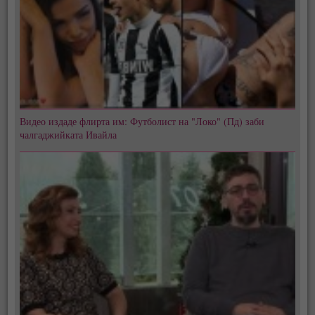
Видео издаде флирта им: Футболист на "Локо" (Пд) заби
чалгаджийката Ивайла