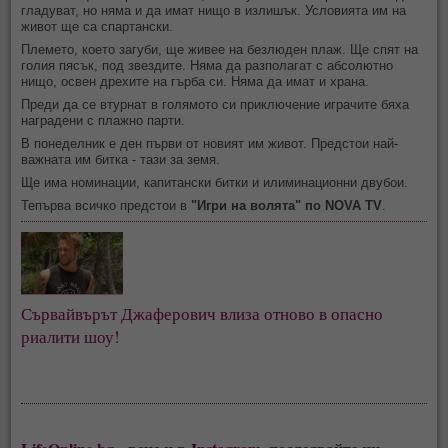
гладуват, но няма и да имат нищо в излишък. Условията им на
живот ще са спартански.
Племето, което загуби, ще живее на безлюден плаж. Ще спят на
голия пясък, под звездите. Няма да разполагат с абсолютно
нищо, освен дрехите на гърба си. Няма да имат и храна.
Преди да се втурнат в голямото си приключение играчите бяха
наградени с плажно парти.
В понеделник е ден първи от новият им живот. Предстои най-
важната им битка - тази за земя.
Ще има номинации, капитански битки и илиминационни двубои.
Тепърва всичко предстои в
"Игри на волята" по NOVA TV
.
Сървайвърът Джаферович влиза отново в опасно 
риалити шоу!