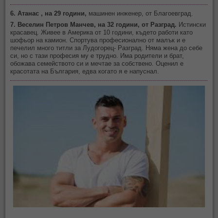
6. Атанас , на 29 години,
машинен
инженер, от Благоевград.
7. Веселин Петров Манчев, на 32 години, от
Разград.
Истински
красавец. Живее в Америка от 10 години, където работи като
шофьор на камион. Спортува професионално от малък и е
печелил много титли за Лудогорец- Разград. Няма жена до себе
си, но с тази професия му е трудно. Има родители и брат,
обожава семейството си и мечтае за собствено. Оценил е
красотата на България, едва когато я е напуснал.