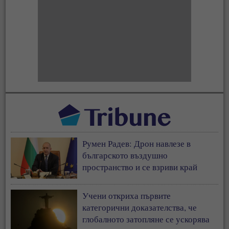
Румен Радев: Дрон навлезе в
българското въздушно
пространство и се взриви край
границата с Румъния
Учени откриха първите
категорични доказателства, че
глобалното затопляне се ускорява