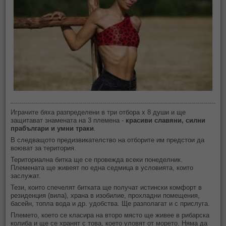
Играчите бяха разпределени в три отбора х 8 души и ще
защитават знамената на 3 племена -
красиви славяни, силни
прабългари и умни траки
.
В следващото предизвикателство на отборите им предстои да
воюват за територия.
Териториална битка ще се провежда всеки понеделник.
Племената ще живеят по една седмица в условията, които
заслужат.
Тези, които спечелят битката ще получат истински комфорт в
резиденция (вила), храна в изобилие, прохладни помещения,
басейн, топла вода и др. удобства. Ще разполагат и с прислуга.
Племето, което се класира на второ място ще живее в рибарска
колиба и ще се хранят с това, което уловят от морето. Няма да