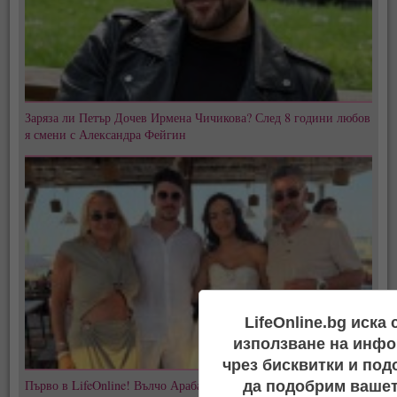
Заряза ли Петър Дочев Ирмена Чичикова? След 8 години любов
я смени с Александра Фейгин
LifeOnline.bg иска
използване на инфо
чрез бисквитки и под
Първо в LifeOnline! Вълчо Арабаджиев Младши и Мартина
да подобрим вашет