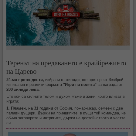
Теренът на предаването е крайбрежието
на Царево
24-ма претенденти,
избрани от хиляди, ще претърпят безброй
изпитания в риалити формата
"Игри на волята"
за награда от
200 хиляди лева.
Ето кои са силните телом и духом мъже и жени, които влизат в
играта:
1. Пламен, на 31 години
от София, пожарникар, семеен с две
палави дъщери. Държи на принципите, в къщи той командва, не
обича заговорите и интригите, държи на достойнството и честта
си.