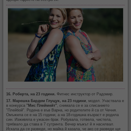
16. Роберта, на 23 години.
Фитнес инструктор от Радомир.
17. Марешка Бардем Глущук, на 23 години
, модел. Участвала е
в конкурса
"Мис Плеймейт"
, снимала се е за списанието
"Плейбой". Родена е във Варна, но родителите й са от Чечня.
Омъжила се е на 15 години, а на 18-годишна възраст е родила
син. Изживяла е ужасен брак. Робувала, готвела, чистела,
трябвало да става в 7 сутринта. Вечер мъжът й я насилвал.
Искала да се разведе, но майка й казала, че ако се разведе ще