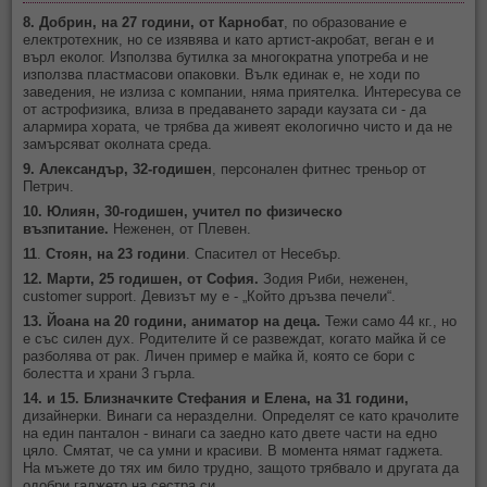
8. Добрин, на 27 години, от Карнобат
, по образование е
електротехник, но се изявява и като артист-акробат, веган е и
върл еколог. Използва бутилка за многократна употреба и не
използва пластмасови опаковки. Вълк единак е, не ходи по
заведения, не излиза с компании, няма приятелка. Интересува се
от астрофизика, влиза в предаването заради каузата си - да
алармира хората, че трябва да живеят екологично чисто и да не
замърсяват околната среда.
9. Александър, 32-годишен
, персонален фитнес треньор от
Петрич.
10. Юлиян, 30-годишен, учител по физическо
възпитание.
Неженен, от Плевен.
11
.
Стоян, на 23 години
. Спасител от Несебър.
12. Марти, 25 годишен, от София.
Зодия Риби, неженен,
customer support. Девизът му е - „Който дръзва печели“.
13. Йоана на 20 години, аниматор на деца.
Тежи само 44 кг., но
е със силен дух. Родителите й се развеждат, когато майка й се
разболява от рак. Личен пример е майка й, която се бори с
болестта и храни 3 гърла.
14. и 15. Близначките Стефания и Елена, на 31 години,
дизайнерки. Винаги са неразделни. Определят се като крачолите
на един панталон - винаги са заедно като двете части на едно
цяло. Смятат, че са умни и красиви. В момента нямат гаджета.
На мъжете до тях им било трудно, защото трябвало и другата да
одобри гаджето на сестра си.