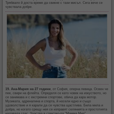
Трябвало й доста време да свикне с тази мисъл. Сега вече се
чувствала добре.
19. Ана-Мария на 27 години
, от София, оперна певица. Освен че
пее, свири на флейта. Определя се като човек на изкуството, но
се занимава и с екстремни спортове, обича да кара мотор.
Музиката, адреналина и спорта, й носели едно и също
удоволствие и я карали да се чувства щастлива. Била мила и
добра, но когато срещу нея се изправят селянията и простотията
надавала глас. Участва в спектакъла "Мамма Миа".