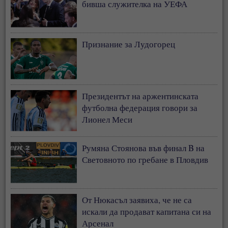
бивша служителка на УЕФА
Признание за Лудогорец
Президентът на аржентинската
футболна федерация говори за
Лионел Меси
Румяна Стоянова във финал B на
Световното по гребане в Пловдив
От Нюкасъл заявиха, че не са
искали да продават капитана си на
Арсенал