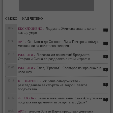
СВЕЖО
НАЙ-ЧЕТЕНО
10:50
ЕКСКЛУЗИВНО »
Людмила Живкова знаела кога и
0
как ще умре
12:30
АРТ »
От Чикаго до Созопол: Лина Григорова сбъдна
0
мечтата си за собствена галерия
12:13
РИАЛИТИ »
Любовта им приключи! Брадърите
0
Стефан и Сияна се разделиха с гръм и трясък
12:03
РИАЛИТИ »
След "Ергенът": Свекърва избира снаха в
0
ново шоу
13:18
КЛЮКАРНИК »
Уж беше самоубийство -
0
разследването за смъртта на Тодор Славков
продължава
11:49
ФЕН ЗОНА »
Защо е това мълчание: Саня Армутлиева
0
продължава да мълчи за раздялата с Дара?
10:50
АРТ »
Галерия 33 във Варна представя деветата