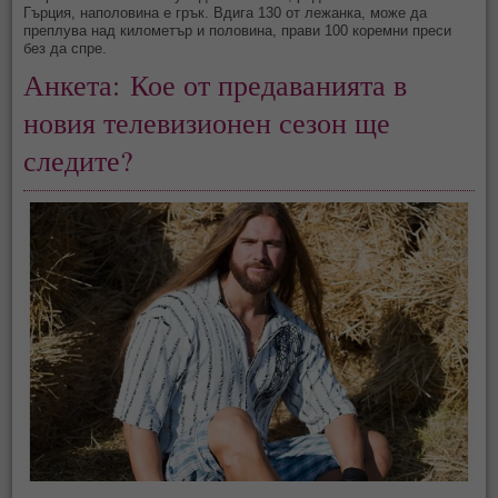
Гърция, наполовина е грък. Вдига 130 от лежанка, може да
преплува над километър и половина, прави 100 коремни преси
без да спре.
Анкета: 
Кое от предаванията в 
новия телевизионен сезон ще 
следите?