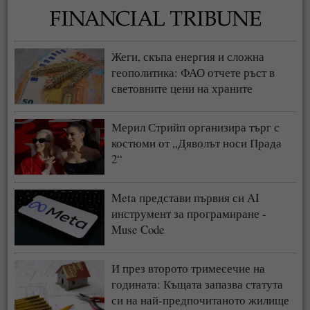
Жеги, скъпа енергия и сложна
геополитика: ФАО отчете ръст в
световните цени на храните
Мерил Стрийп организира търг с
костюми от „Дяволът носи Прада
2“
Meta представи първия си AI
инструмент за програмиране -
Muse Code
И през второто тримесечие на
годината: Къщата запазва статута
си на най-предпочитаното жилище