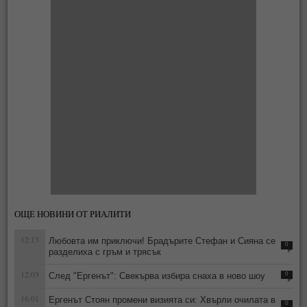
ОЩЕ НОВИНИ ОТ РИАЛИТИ
12:13
Любовта им приключи! Брадърите Стефан и Сияна се
0
разделиха с гръм и трясък
12:03
След "Ергенът": Свекърва избира снаха в ново шоу
0
16:01
Ергенът Стоян промени визията си: Хвърли очилата в
0