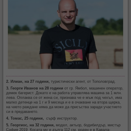
2. Илиан, на 27 години,
туристически агент, от Тополовград.
3. Георги Иванов на 28 години
от гр. Ямбол, машинен оператор,
демек багерист. Докато е на работа управлява машина за 1 млн.
лева. Оплаква се от жена си, признава че е мъж под чехъл, има
малко детенце на 1 г и 9 месеца и е в очакване на втора щерка,
на чието раждане няма да може да присъства заради участието
си в предаването.
4. Томас, 25 години,
сърф инструктор.
5. Георгиос, на 32 години,
модел, актьор, бодибилдър, мистър
София 2019. Косата му е дълга 112 см, роден е в Кавала-