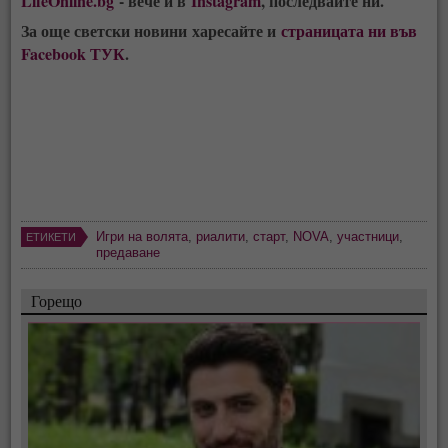
LifeOnline.bg
- вече и в
Instagram
, последвайте ни.
За още светски новини харесайте и
страницата ни във
Facebook ТУК
.
Игри на волята
,
риалити
,
старт
,
NOVA
,
участници
,
ЕТИКЕТИ
предаване
Горещо