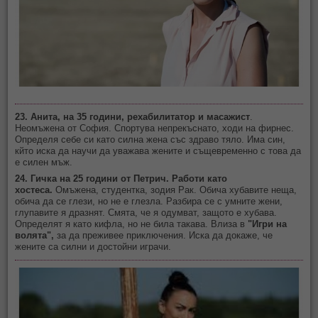
23. Анита, на 35 години, рехабилитатор и масажист
.
Неомъжена от София. Спортува непрекъснато, ходи на фирнес.
Определя себе си като силна жена със здраво тяло. Има син,
кйто иска да научи да уважава жените и същевременно с това да
е силен мъж.
24. Гичка на 25 години от Петрич. Работи като
хостеса.
Омъжена, студентка, зодия Рак. Обича хубавите неща,
обича да се глези, но не е глезла. Разбира се с умните жени,
глупавите я дразнят. Смята, че я одумват, защото е хубава.
Определят я като кифла, но не била такава. Влиза в
"Игри на
волята",
за да преживее приключения. Иска да докаже, че
жените са силни и достойни играчи.