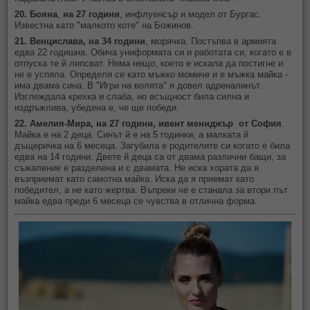
20. Бояна
,
на 27 години
, инфлуенсър и модел от Бургас.
Известна като "малкото коте" на Божинов.
21. Венцислава, на 34 години
, морячка. Постъпва в армията
едва 22 годишна. Обича униформата си и работата си, когато е в
отпуска те й липсват. Няма нещо, което е искала да постигне и
не е успяла. Определя се като мъжко момиче и е мъжка майка -
има двама сина. В "Игри на волята" я довел адреналинът.
Изглеждала крехка и слаба, но всъщност била силна и
издръжлива, убедена е, че ще победи.
22. Амелия-Мира, на 27 години, ивент мениджър от София
.
Майка е на 2 деца. Синът й е на 5 годинки, а малката й
дъщеричка на 6 месеца. Загубила е родителите си когато е била
едва на 14 години. Двете й деца са от двама различни бащи, за
съжаление е разделена и с двамата. Не иска хората да я
възприемат като самотна майка. Иска да я приемат като
победител, а не като жертва. Въпреки че е станала за втори път
майка едва преди 6 месеца се чувства в отлична форма.