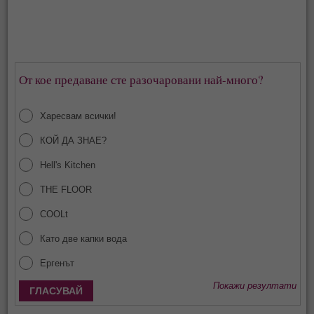
От кое предаване сте разочаровани най-много?
Харесвам всички!
КОЙ ДА ЗНАЕ?
Hell's Kitchen
THE FLOOR
COOLt
Като две капки вода
Ергенът
Покажи резултати