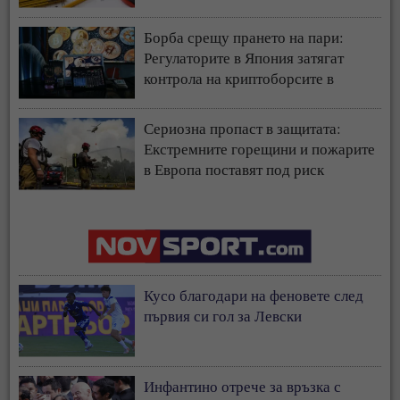
у нас
Борба срещу прането на пари:
Регулаторите в Япония затягат
контрола на криптоборсите в
страната
Сериозна пропаст в защитата:
Екстремните горещини и пожарите
в Европа поставят под риск
застрахователния модел
Кусо благодари на феновете след
първия си гол за Левски
Инфантино отрече за връзка с