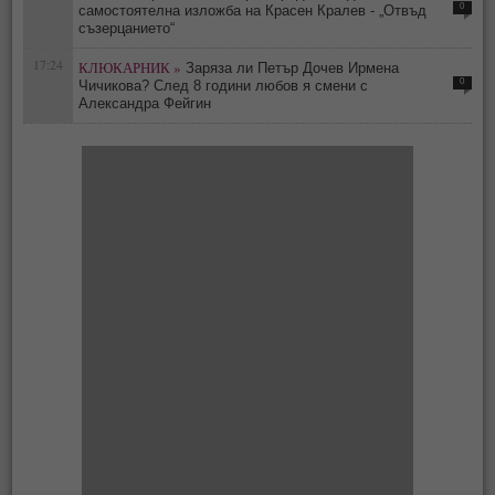
0
самостоятелна изложба на Красен Кралев - „Отвъд
съзерцанието“
17:24
КЛЮКАРНИК »
Заряза ли Петър Дочев Ирмена
0
Чичикова? След 8 години любов я смени с
Александра Фейгин