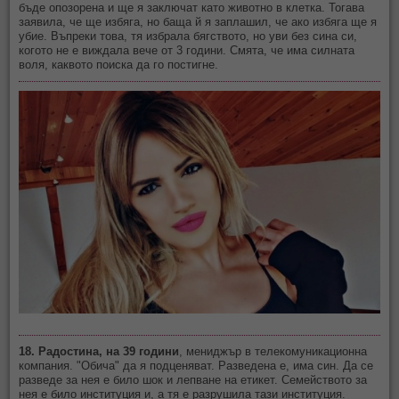
бъде опозорена и ще я заключат като животно в клетка. Тогава
заявила, че ще избяга, но баща й я заплашил, че ако избяга ще я
убие. Въпреки това, тя избрала бягството, но уви без сина си,
когото не е виждала вече от 3 години. Смята, че има силната
воля, каквото поиска да го постигне.
18. Радостина, на 39 години
, мениджър в телекомуникационна
компания. "Обича" да я подценяват. Разведена е, има син. Да се
разведе за нея е било шок и лепване на етикет. Семейството за
нея е било институция и, а тя е разрушила тази институция.