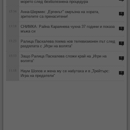
морето след безболезнена процедура
15:34
Анна-Шермин: „Ергенът" омръзна на хората,
0
зрителите са пренаситени!
13:18
СНИМКА: Райна Караянева чукна 37 години и показа
0
мъжа си
13:23
Ралица Паскалева поема нов телевизионен път след
0
раздялата с „Игри на волята“
15:53
Защо Ралица Паскалева сложи край на „Игри на
0
волята“
11:18
Наум Шопов и жена му се набутаха и в „Трейтърс:
0
Игра на предатели“