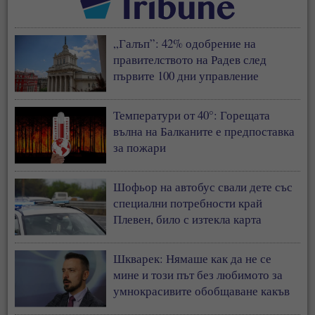
„Галъп”: 42% одобрение на
правителството на Радев след
първите 100 дни управление
Температури от 40°: Горещата
вълна на Балканите е предпоставка
за пожари
Шофьор на автобус свали дете със
специални потребности край
Плевен, било с изтекла карта
Шкварек: Нямаше как да не се
мине и този път без любимото за
умнокрасивите обобщаване какъв
прост, дивашки народ от