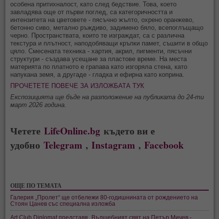
особена притихналост, като след бедствие. Това, което
завладява още от първи поглед, са категоричността и
интензитета на цветовете - пясъчно жълто, охрено оранжево,
бетонно сиво, метално ръждиво, задимено бяло, всепоглъщащо
черно. Пространствата, които те изграждат, са с различна
текстура и плътност, наподобяващи кръпки памет, съшити в общо
цяло. Смесената техника - хартия, акрил, пигменти, пясъчни
структури - създава усещане за пластове време. На места
материята по платното е грапава като изгоряла стена, като
напукана земя, а другаде - гладка и ефирна като коприна.
ПРОЧЕТЕТЕ ПОВЕЧЕ ЗА ИЗЛОЖБАТА ТУК
Експозицията ще бъде на разположение на публиката до 24-ти
март 2026 година.
Четете
LifeOnline.bg
където ви е
удобно
Telegram
,
Instagram
,
Facebook
ОЩЕ ПО ТЕМАТА
Галерия „Пролет“ ще отбележи 80-годишнината от рождението на
Стоян Цанев със специална изложба
Art Club Diplomat представя „Вълшебният свят на Петър Мичев -