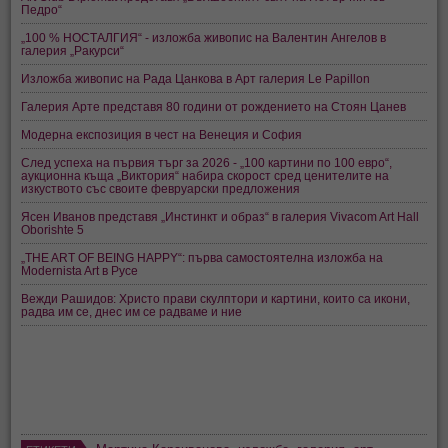
Педро“
„100 % НОСТАЛГИЯ“ - изложба живопис на Валентин Ангелов в
галерия „Ракурси“
Изложба живопис на Рада Цанкова в Арт галерия Le Papillon
Галерия Арте представя 80 години от рождението на Стоян Цанев
Модерна експозиция в чест на Венеция и София
След успеха на първия търг за 2026 - „100 картини по 100 евро“,
аукционна къща „Виктория“ набира скорост сред ценителите на
изкуството със своите февруарски предложения
Ясен Иванов представя „Инстинкт и образ“ в галерия Vivacom Art Hall
Oborishte 5
„THE ART OF BEING HAPPY“: първа самостоятелна изложба на
Modernista Art в Русе
Вежди Рашидов: Христо прави скулптори и картини, които са икони,
радва им се, днес им се радваме и ние