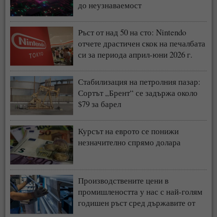
до неузнаваемост
Ръст от над 50 на сто: Nintendo
отчете драстичен скок на печалбата
си за периода април-юни 2026 г.
Стабилизация на петролния пазар:
Сортът „Брент“ се задържа около
$79 за барел
Курсът на еврото се понижи
незначително спрямо долара
Производствените цени в
промишлеността у нас с най-голям
годишен ръст сред държавите от
ЕС