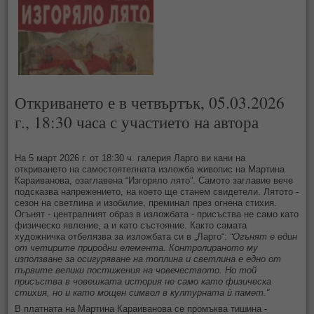
Откриването е в четвъртък, 05.03.2026
г., 18:30 часа с участието на автора
На 5 март 2026 г. от 18:30 ч. галерия Ларго ви кани на
откриването на самостоятелната изложба живопис на Мартина
Караиванова, озаглавена “Изгоряло лято”. Самото заглавие вече
подсказва напрежението, на което ще станем свидетели. Лятото -
сезон на светлина и изобилие, преминал през огнена стихия.
Огънят - централният образ в изложбата - присъства не само като
физическо явление, а и като състояние. Както самата
художничка отбелязва за изложбата си в „Ларго“:
“Огънят е един
от четирите природни елемента. Контролираното му
използване за осигуряване на топлина и светлина е едно от
първите велики постижения на човечеството. Но той
присъства в човешката история не само като физическа
стихия, но и като мощен символ в културната ѝ памет.”
В платната на Мартина Караиванова се промъква тишина -