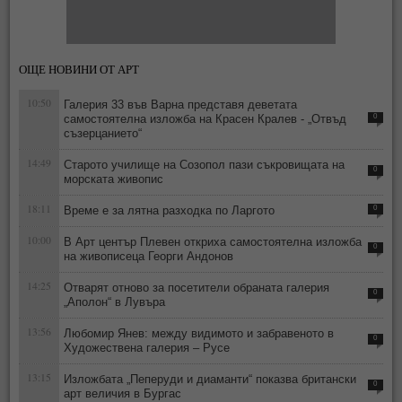
ОЩЕ НОВИНИ ОТ АРТ
10:50
Галерия 33 във Варна представя деветата
самостоятелна изложба на Красен Кралев - „Отвъд
0
съзерцанието“
14:49
Старото училище на Созопол пази съкровищата на
0
морската живопис
18:11
Време е за лятна разходка по Ларгото
0
10:00
В Арт център Плевен откриха самостоятелна изложба
0
на живописеца Георги Андонов
14:25
Отварят отново за посетители обраната галерия
0
„Аполон“ в Лувъра
13:56
Любомир Янев: между видимото и забравеното в
0
Художествена галерия – Русе
13:15
Изложбата „Пеперуди и диаманти“ показва британски
0
арт величия в Бургас