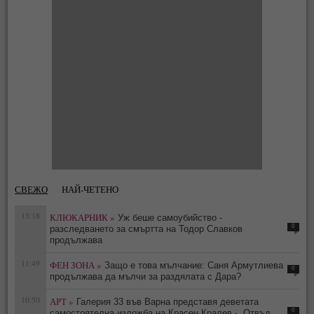
СВЕЖО
НАЙ-ЧЕТЕНО
13:18
КЛЮКАРНИК »
Уж беше самоубийство -
0
разследването за смъртта на Тодор Славков
продължава
11:49
ФЕН ЗОНА »
Защо е това мълчание: Саня Армутлиева
0
продължава да мълчи за раздялата с Дара?
10:50
АРТ »
Галерия 33 във Варна представя деветата
0
самостоятелна изложба на Красен Кралев - „Отвъд