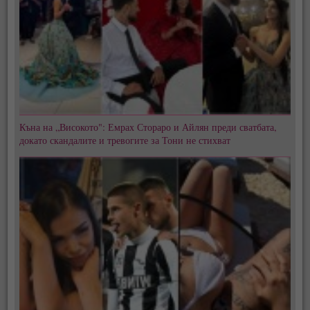
Къна на „Високото": Емрах Стораро и Айлян преди сватбата,
докато скандалите и тревогите за Тони не стихват