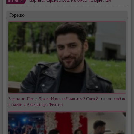
Мартина Караиванова
,
изложба
,
галерия
,
арт
ЕТИКЕТИ
Горещо
Заряза ли Петър Дочев Ирмена Чичикова? След 8 години любов
я смени с Александра Фейгин