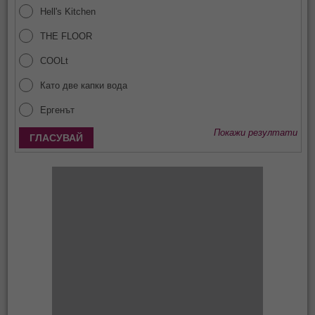
Hell's Kitchen
THE FLOOR
COOLt
Като две капки вода
Ергенът
Покажи резултати