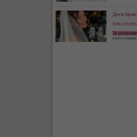
Деси Цоне
ПИКАНТЕРИИ
Тв репортерк
което очаква