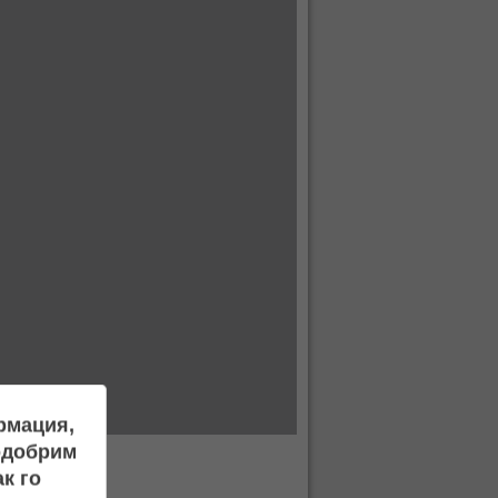
ормация,
подобрим
к го