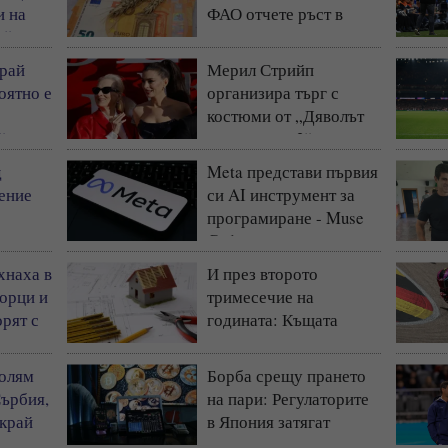
и на
ФАО отчете ръст в
т“
световните цени на
храните
рай
Мерил Стрийп
оятно е
организира търг с
костюми от „Дяволът
“
носи Прада 2“
д
Meta представи първия
ение
си AI инструмент за
програмиране - Muse
Code
хнаха в
И през второто
борци и
тримесечие на
рят с
годината: Къщата
запазва статута си на
най-предпочитаното
голям
Борба срещу прането
жилище у нас
Сърбия,
на пари: Регулаторите
 край
в Япония затягат
контрола на