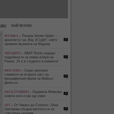
ЕЖО
НАЙ-ЧЕТЕНО
9
МУЗИКА »
Почина Уилям Орбит –
0
архитектът на „Ray of Light“, който
промени музиката на Мадона
4
ЗВЕЗДИТЕ »
A$AP Rocky издаде
0
подробности за новия албум на
Риана: „Тя е в студиото в момента“
6
ФЕН ЗОНА »
Скоро започват
снимките на втората част на
0
биографичния филм за Майкъл
Джексън
0
ЕКСКЛУЗИВНО »
Людмила Живкова
0
знаела кога и как ще умре
0
АРТ »
От Чикаго до Созопол: Лина
0
Григорова сбъдна мечтата си за
собствена галерия