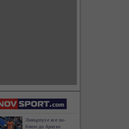
Ливърпул е все по-
близо до Араухо