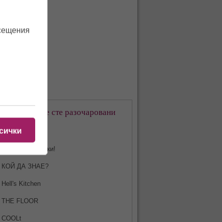
осещения
кое предаване сте разочаровани
-много?
сички
Харесвам всички!
КОЙ ДА ЗНАЕ?
Hell's Kitchen
THE FLOOR
COOLt