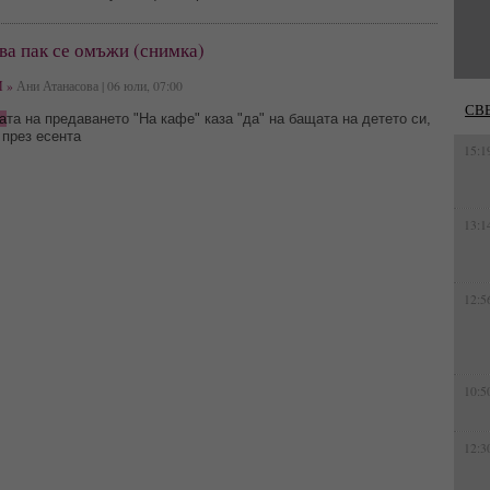
ва пак се омъжи (снимка)
 »
Ани Атанасова | 06 юли, 07:00
СВ
а
та на предаването "На кафе" каза "да" на бащата на детето си,
 през есента
15:1
13:1
12:5
10:5
12:3