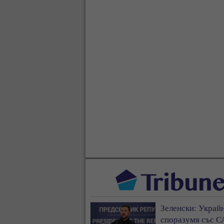
Зеленски: Украйн
споразумя със С