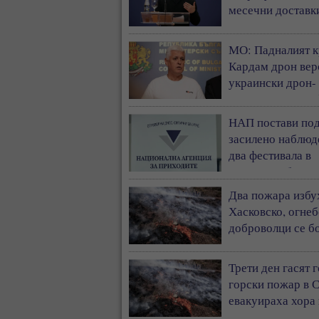
месечни доставк
ракети „Пейтриъ
МО: Падналият к
Кардам дрон вер
украински дрон-
примамка „Майя
НАП постави по
засилено наблюд
два фестивала в
Бургаска област
Два пожара избу
Хасковско, огне
доброволци се бо
пламъците
Трети ден гасят 
горски пожар в 
евакуираха хора
Белград