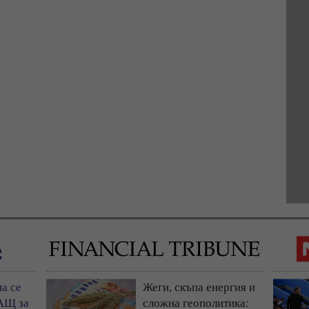
а се
Жеги, скъпа енергия и
АЩ за
сложна геополитика: