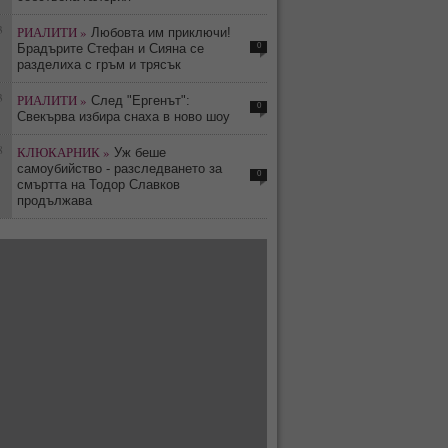
3
РИАЛИТИ »
Любовта им приключи!
0
Брадърите Стефан и Сияна се
разделиха с гръм и трясък
3
РИАЛИТИ »
След "Ергенът":
0
Свекърва избира снаха в ново шоу
8
КЛЮКАРНИК »
Уж беше
самоубийство - разследването за
0
смъртта на Тодор Славков
продължава