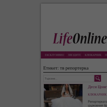
ЕКСКЛУЗИВНО
ЗВЕЗДИТЕ
КЛЮКАРНИК
П
Етикет: тв репортерка
Деси Цонев
КЛЮКАРНИК 
Репортерката
църковния бр