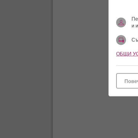
Пе
и 
Съ
ОБЩИ У
Пове