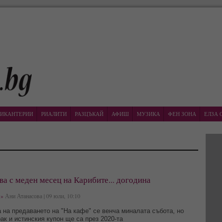
ИКАНТЕРИИ
РИАЛИТИ
РАЗЦЪКАЙ
АФИШ
МУЗИКА
ФЕН ЗОНА
ЕЛЗА 
а с меден месец на Карибите... догодина
»
Ани Атанасова | 09 юли, 10:10
 на предаването на "На кафе" се венча миналата събота, но
ак и истинския купон ще са през 2020-та