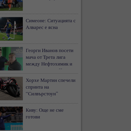
Симеоне: Ситуацията с
Алварес е ясна
Георги Иванов посети
мача от Трета лига
между Нефтохимик и
Ботев Пловдив II
Хорхе Мартин спечели
спринта на
“Силвърстоун”
Киву: Още не сме
готови