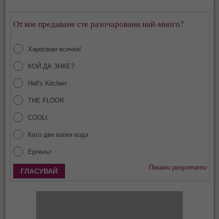
От кое предаване сте разочаровани най-много?
Харесвам всички!
КОЙ ДА ЗНАЕ?
Hell's Kitchen
THE FLOOR
COOLt
Като две капки вода
Ергенът
Покажи резултати