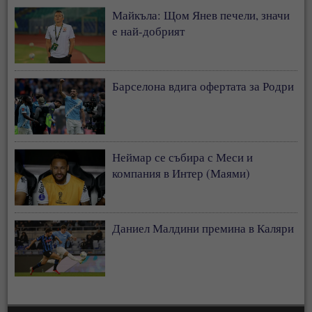
Майкъла: Щом Янев печели, значи
е най-добрият
Барселона вдига офертата за Родри
Неймар се събира с Меси и
компания в Интер (Маями)
Даниел Малдини премина в Каляри