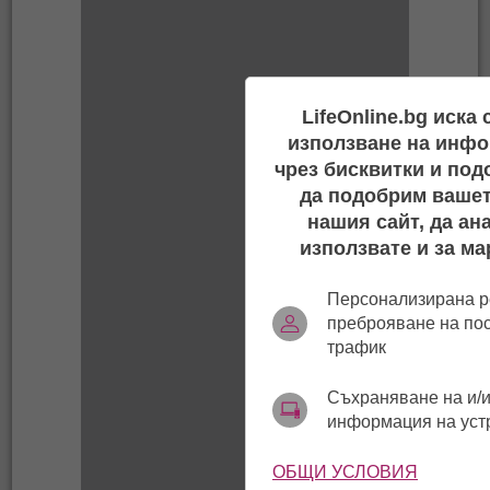
LifeOnline.bg иска
използване на инфо
чрез бисквитки и под
да подобрим вашет
нашия сайт, да ан
използвате и за ма
Персонализирана р
преброяване на по
трафик
Съхраняване на и/и
информация на уст
ОБЩИ УСЛОВИЯ