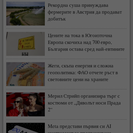
Рекордна суша принуждава
фермерите в Австрия да продават
добитък
Цените на тока в Югоизточна
Европа скочиха над 700 евро,
България остава сред най-евтините
пазари
Жеги, скъпа енергия и сложна
геополитика: ФАО отчете ръст в
световните цени на храните
Мерил Стрийп организира търг с
костюми от „Дяволът носи Прада
2“
Meta представи първия си AI
инструмент за програмиране -