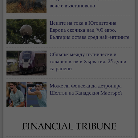
вече е възстановено
Цените на тока в Югоизточна
Европа скочиха над 700 евро,
България остава сред най-евтините
пазари
Сблъсък между пътнически и
товарен влак в Хърватия: 25 души
са ранени
Може ли Фонсека да детронира
Шелтън на Канадския Мастърс?