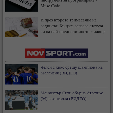
Muse Code
И през второто тримесечие на
годината: Къщата запазва статута
си на най-предпочитаното жилище
у нас
Челси с хикс срещу шампиона на
Малайзия (ВИДЕО)
Манчестър Сити обърна Атлетико
(М) в контрола (ВИДЕО)