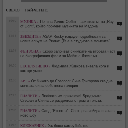
СВЕЖО
НАЙ-ЧЕТЕНО
15:19
МУЗИКА »
Почина Уилям Орбит – архитектът на „Ray
0
of Light“, който промени музиката на Мадона
13:14
ЗВЕЗДИТЕ »
A$AP Rocky издаде подробности за
0
новия албум на Риана: „Тя е в студиото в момента“
12:56
ФЕН ЗОНА »
Скоро започват снимките на втората част
0
на биографичния филм за Майкъл Джексън
10:50
ЕКСКЛУЗИВНО »
Людмила Живкова знаела кога и
0
как ще умре
12:30
АРТ »
От Чикаго до Созопол: Лина Григорова сбъдна
0
мечтата си за собствена галерия
12:13
РИАЛИТИ »
Любовта им приключи! Брадърите
0
Стефан и Сияна се разделиха с гръм и трясък
12:03
РИАЛИТИ »
След "Ергенът": Свекърва избира снаха в
0
ново шоу
13:18
КЛЮКАРНИК »
Уж беше самоубийство -