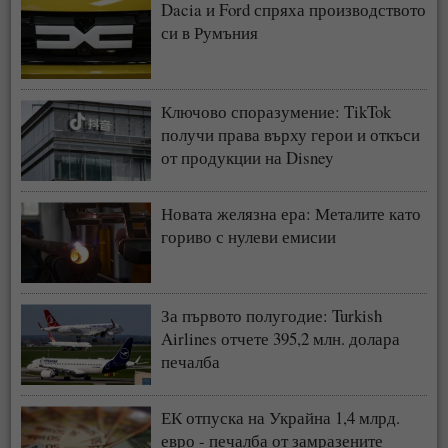
Dacia и Ford спряха производството
си в Румъния
Ключово споразумение: TikTok
получи права върху герои и откъси
от продукции на Disney
Новата желязна ера: Металите като
гориво с нулеви емисии
За първото полугодие: Turkish
Airlines отчете 395,2 млн. долара
печалба
ЕК отпуска на Украйна 1,4 млрд.
евро - печалба от замразените