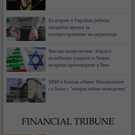
България и Украйна рабиха
мащабна мрежа за
разпространение на наркотици
Високо напрежение: Израел
възобнови ударите в Ливан,
въпреки преговорите в Рим
МВР в Банско обяви: Италианците
са били с "непристойно поведение"