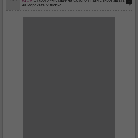
АРТ »
Старото училище на Созопол пази съкровищата
0
на морската живопис