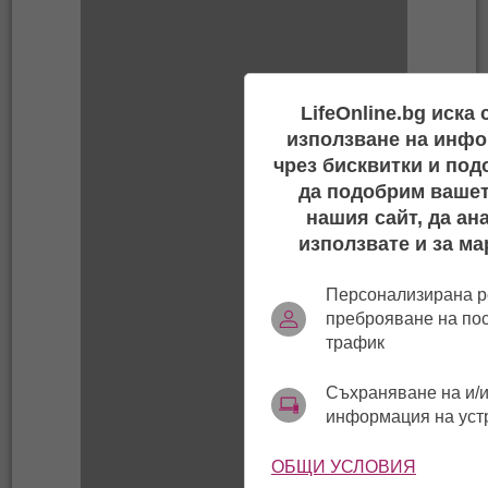
LifeOnline.bg иска
използване на инфо
чрез бисквитки и под
да подобрим вашет
нашия сайт, да ан
използвате и за ма
Персонализирана р
преброяване на по
трафик
Съхраняване на и/и
информация на уст
ОБЩИ УСЛОВИЯ