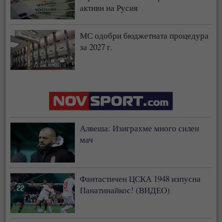
активи на Русия
МС одобри бюджетната процедура
за 2027 г.
Алвеша: Изиграхме много силен
мач
Фантастичен ЦСКА 1948 изпусна
Панатинайкос! (ВИДЕО)