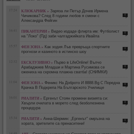
17:24
КЛЮКАРНИК »
Заряза ли Петър Дочев Ирмена
0
Чичикова? След 8 години любов я смени с
Александра Фейгин
16:41
ПИКАНТЕРИИ »
Видео издаде флирта им: Футболист
0
на "Локо" (Пд) заби чалгаджийката Ивайла
15:57
ФЕН ЗОНА »
Как зодия Лъв превръща спортните
0
прогнози и казиното в истинско шоу
12:32
ЕКСКЛУЗИВНО »
Първо в LifeOnline! Вълчо
0
Арабаджиев Младши и Мартина Русимова сe
oжениха на скромна плажна сватба! (СНИМКИ)
11:04
ФЕН ЗОНА »
Феникс На Доброто И 8888.Bg С Поредна
0
Крачка В Подкрепа На Българското Училище
16:01
РИАЛИТИ »
Ергенът Стоян промени визията си:
0
Хвърли очилата в морето след безболезнена
процедура
15:34
РИАЛИТИ »
Анна-Шермин: „Ергенът" омръзна на
0
хората, зрителите са пренаситени!
14:49