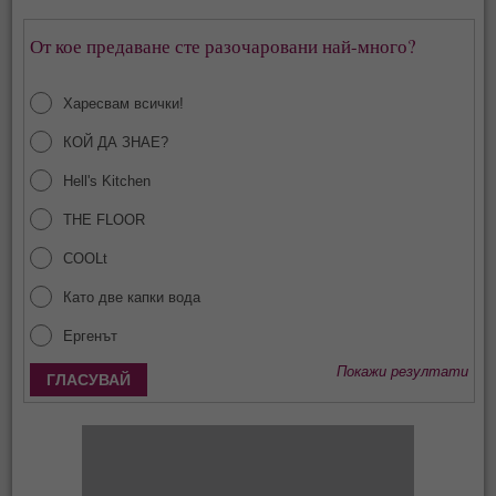
От кое предаване сте разочаровани най-много?
Харесвам всички!
КОЙ ДА ЗНАЕ?
Hell's Kitchen
THE FLOOR
COOLt
Като две капки вода
Ергенът
Покажи резултати