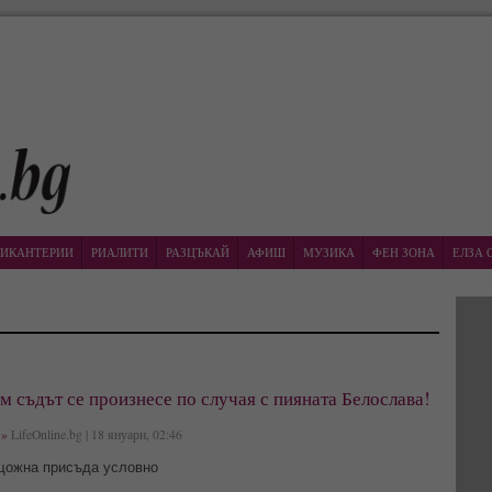
ИКАНТЕРИИ
РИАЛИТИ
РАЗЦЪКАЙ
АФИШ
МУЗИКА
ФЕН ЗОНА
ЕЛЗА 
 съдът се произнесе по случая с пияната Белослава!
»
LifeOnline.bg | 18 януари, 02:46
щожна присъда условно