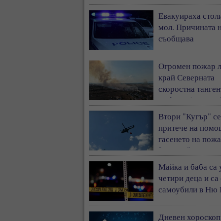
Евакуираха стол
мол. Причината н
съобщава
Огромен пожар 
край Северната
скоростна танген
София - (ВИДЕО
Втори "Кугър" се
притече на помо
гасенето на пожа
"Тракия"
Майка и баба са
четири деца и са
самоубили в Ню
Дневен хороскоп