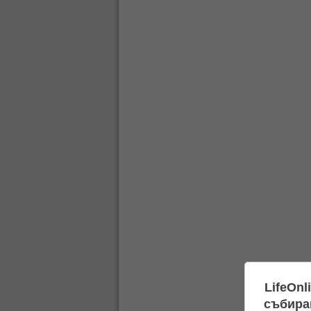
LifeOnl
събиран