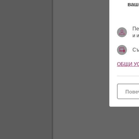
ваш
Пе
и 
Съ
ОБЩИ У
Пове