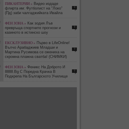
1
ПИКАНТЕРИИ »
Видео издаде
0
флирта им: Футболист на "Локо"
(Пд) заби чалгаджийката Ивайла
7
ФЕН ЗОНА »
Как зодия Лъв
0
превръща спортните прогнози и
казиното в истинско шоу
2
ЕКСКЛУЗИВНО »
Първо в LifeOnline!
Вълчо Арабаджиев Младши и
0
Мартина Русимова сe oжениха на
скромна плажна сватба! (СНИМКИ)
4
ФЕН ЗОНА »
Феникс На Доброто И
0
8888.Bg С Поредна Крачка В
Подкрепа На Българското Училище