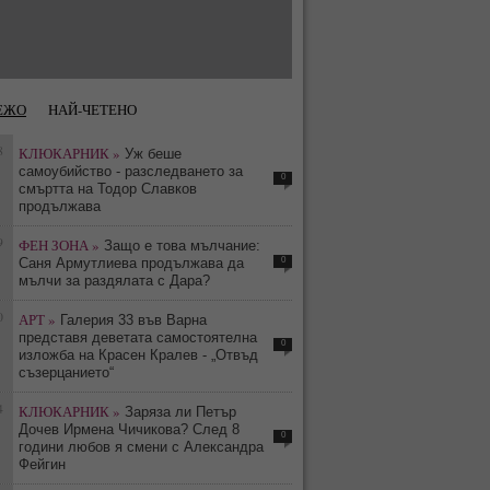
ЕЖО
НАЙ-ЧЕТЕНО
8
КЛЮКАРНИК »
Уж беше
самоубийство - разследването за
0
смъртта на Тодор Славков
продължава
9
ФЕН ЗОНА »
Защо е това мълчание:
0
Саня Армутлиева продължава да
мълчи за раздялата с Дара?
0
АРТ »
Галерия 33 във Варна
представя деветата самостоятелна
0
изложба на Красен Кралев - „Отвъд
съзерцанието“
4
КЛЮКАРНИК »
Заряза ли Петър
Дочев Ирмена Чичикова? След 8
0
години любов я смени с Александра
Фейгин