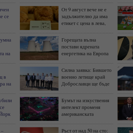
ичен
От 9 август вече не е
е се
задължително да има
етикет с цена в лева,
остава само в евро
лумна
Горещата вълна
постави ядрената
та на
енергетика на Европа
)
под натиск
Силна заявка: Бившето
щ в
военно летище край
ра на
Доброславци ще бъде
космически и
технологичен център
 убили
Бумът на изкуствения
(СНИМКИ + ВИДЕО)
 се
интелект променя
 Йорк
американската
икономика до
неузнаваемост
 –
Ръст от над 50 на сто: