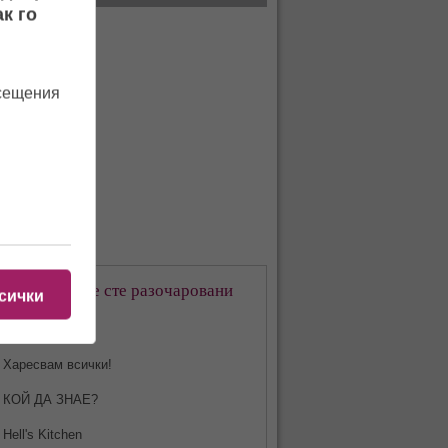
к го
осещения
кое предаване сте разочаровани
сички
-много?
Харесвам всички!
КОЙ ДА ЗНАЕ?
Hell's Kitchen