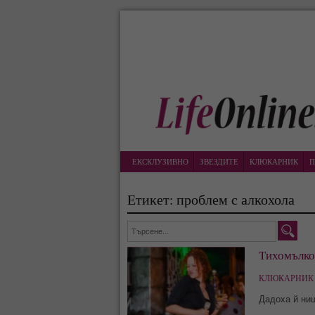
ЕКСКЛУЗИВНО
ЗВЕЗДИТЕ
КЛЮКАРНИК
П
Етикет: проблем с алкохола
Тихомълком
КЛЮКАРНИК 
Дадоха й ни