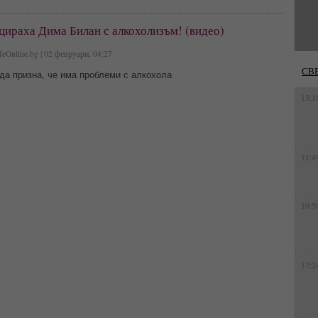
цираха Дима Билан с алкохолизъм! (видео)
feOnline.bg | 02 февруари, 04:27
СВ
да призна, че има проблеми с алкохола
13:1
11:4
10:5
17:2