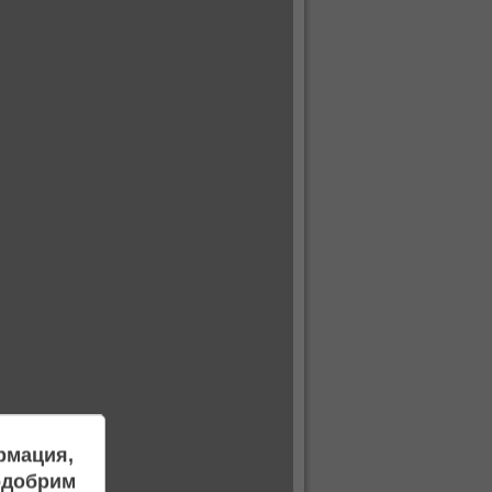
ормация,
подобрим