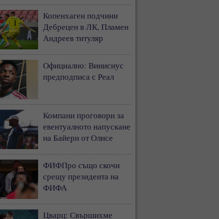
Копенхаген подчини
Дебрецен в ЛК, Пламен
Андреев титуляр
Официално: Винисиус
предподписа с Реал
Компани проговори за
евентуалното напускане
на Байерн от Олисе
ФИФПро също скочи
срещу президента на
ФИФА
Цварц: Свършихме