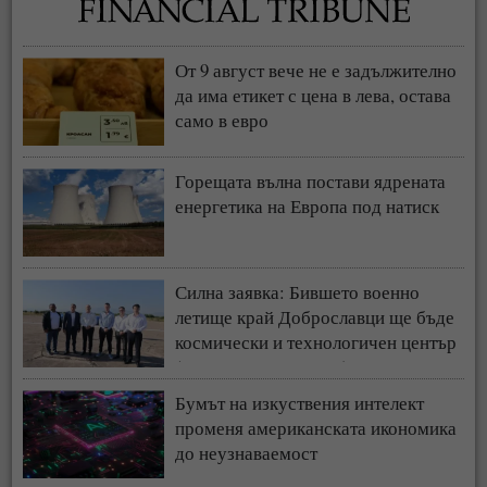
От 9 август вече не е задължително
да има етикет с цена в лева, остава
само в евро
Горещата вълна постави ядрената
енергетика на Европа под натиск
Силна заявка: Бившето военно
летище край Доброславци ще бъде
космически и технологичен център
(СНИМКИ + ВИДЕО)
Бумът на изкуствения интелект
променя американската икономика
до неузнаваемост