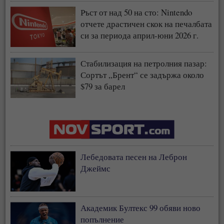
Ръст от над 50 на сто: Nintendo
отчете драстичен скок на печалбата
си за периода април-юни 2026 г.
Стабилизация на петролния пазар:
Сортът „Брент“ се задържа около
$79 за барел
Лебедовата песен на Леброн
Джеймс
Академик Бултекс 99 обяви ново
попълнение