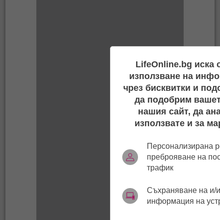
LifeOnline.bg иска
използване на инфо
чрез бисквитки и под
да подобрим вашет
нашия сайт, да ан
използвате и за ма
Персонализирана р
преброяване на по
трафик
Съхраняване на и/и
информация на уст