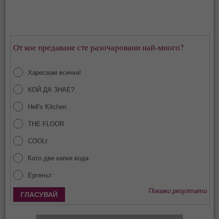
От кое предаване сте разочаровани най-много?
Харесвам всички!
КОЙ ДА ЗНАЕ?
Hell's Kitchen
THE FLOOR
COOLt
Като две капки вода
Ергенът
Покажи резултати