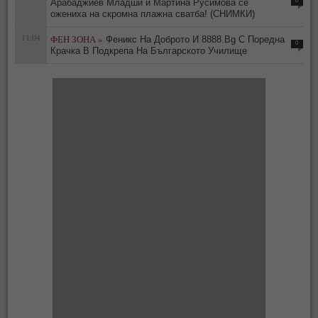
0
Арабаджиев Младши и Мартина Русимова сe
oжениха на скромна плажна сватба! (СНИМКИ)
11:04
ФЕН ЗОНА »
Феникс На Доброто И 8888.Bg С Поредна
0
Крачка В Подкрепа На Българското Училище