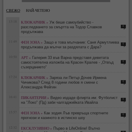
СВЕЖО
НАЙ-ЧЕТЕНО
13:18
КЛЮКАРНИК »
Уж беше самоубийство -
0
разследването за смъртта на Тодор Славков
продължава
11:49
ФЕН ЗОНА »
Защо е това мълчание: Саня Армутлиева
0
продължава да мълчи за раздялата с Дара?
10:50
АРТ »
Галерия 33 във Варна представя деветата
0
самостоятелна изложба на Красен Кралев - „Отвъд
съзерцанието“
17:24
КЛЮКАРНИК »
Заряза ли Петър Дочев Ирмена
0
Чичикова? След 8 години любов я смени с
Александра Фейгин
16:41
ПИКАНТЕРИИ »
Видео издаде флирта им: Футболист
0
на "Локо" (Пд) заби чалгаджийката Ивайла
15:57
ФЕН ЗОНА »
Как зодия Лъв превръща спортните
0
прогнози и казиното в истинско шоу
12:32
ЕКСКЛУЗИВНО »
Първо в LifeOnline! Вълчо