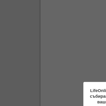
LifeOnl
събиран
ваш