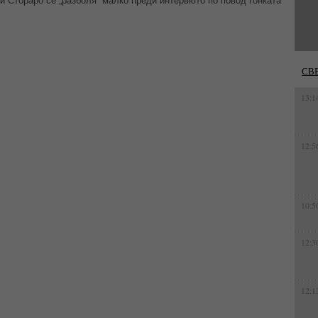
и Стораро се „разболя“ малко преди интервюто по повод гонката
СВ
13:1
12:5
10:5
12:3
12:1