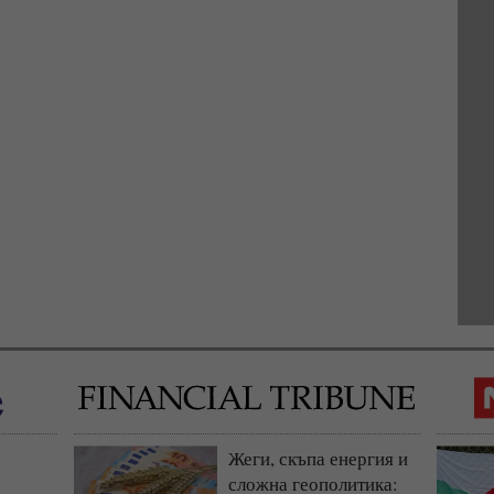
Жеги, скъпа енергия и
сложна геополитика: