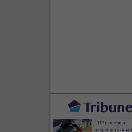
ТИР навлезе в
насрещното край