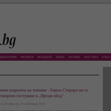
ИКАНТЕРИИ
РИАЛИТИ
РАЗЦЪКАЙ
АФИШ
МУЗИКА
ФЕН ЗОНА
ЕЛЗА 
кова издрънча на тенекия - Емрах Стораро не се
говорено гостуване в „Преди обед“
»
LifeOnline.bg | 29 септември, 04:04