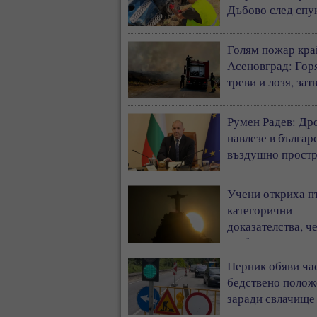
Дъбово след спу
гума, по чудо ня
жертви
Голям пожар кра
Асеновград: Гор
треви и лозя, за
околовръстния п
Румен Радев: Др
навлезе в българ
въздушно простр
и се взриви край
границата с Рум
Учени откриха п
категорични
доказателства, ч
глобалното затоп
ускорява
Перник обяви ча
бедствено полож
заради свлачище
пропаднал път