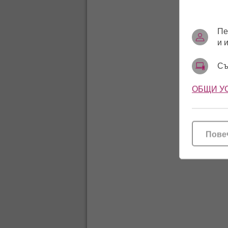
Пе
и 
Съ
ОБЩИ У
Пове