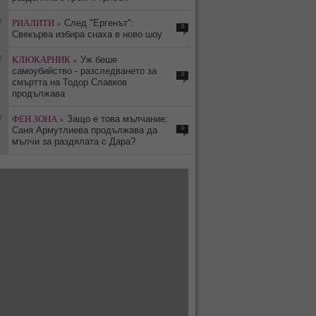
3
РИАЛИТИ »
След "Ергенът":
0
Свекърва избира снаха в ново шоу
8
КЛЮКАРНИК »
Уж беше
самоубийство - разследването за
0
смъртта на Тодор Славков
продължава
9
ФЕН ЗОНА »
Защо е това мълчание:
0
Саня Армутлиева продължава да
мълчи за раздялата с Дара?