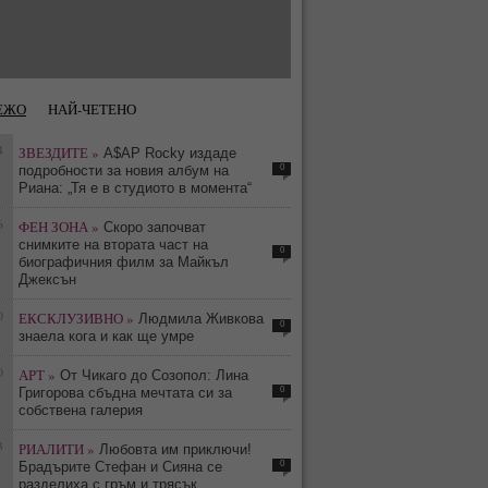
ЕЖО
НАЙ-ЧЕТЕНО
4
ЗВЕЗДИТЕ »
A$AP Rocky издаде
0
подробности за новия албум на
Риана: „Тя е в студиото в момента“
6
ФЕН ЗОНА »
Скоро започват
снимките на втората част на
0
биографичния филм за Майкъл
Джексън
0
ЕКСКЛУЗИВНО »
Людмила Живкова
0
знаела кога и как ще умре
0
АРТ »
От Чикаго до Созопол: Лина
0
Григорова сбъдна мечтата си за
собствена галерия
3
РИАЛИТИ »
Любовта им приключи!
0
Брадърите Стефан и Сияна се
разделиха с гръм и трясък