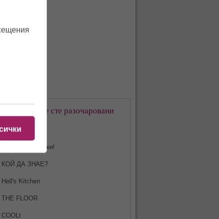
осещения
кое предаване сте разочаровани
-много?
сички
Харесвам всички!
КОЙ ДА ЗНАЕ?
Hell's Kitchen
THE FLOOR
COOLt