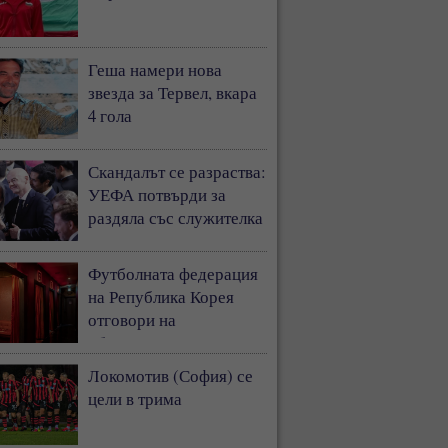
Геша намери нова
звезда за Тервел, вкара
4 гола
Скандалът се разраства:
УЕФА потвърди за
раздяла със служителка
Футболната федерация
на Република Корея
отговори на
обвиненията, че е
плащала за сексуални
Локомотив (София) се
забавления на съдии
цели в трима