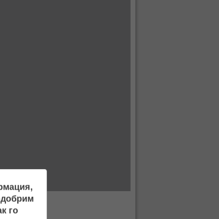
ормация,
подобрим
к го