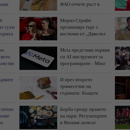
кана
ФАО отчете ръст в
ма
световните цени на
храните
й
Мерил Стрийп
ят сухи
организира търг с
твориха
костюми от „Дяволът
ът
носи Прада 2“
он
Meta представи първия
ското
си AI инструмент за
анство
програмиране - Muse
Code
ъния
ървите
И през второто
тримесечие на
е
годината: Къщата
ляне се
запазва статута си на
най-предпочитаното
стично
Борба срещу прането
жилище у нас
ение
на пари: Регулаторите
 и
в Япония затягат
контрола на