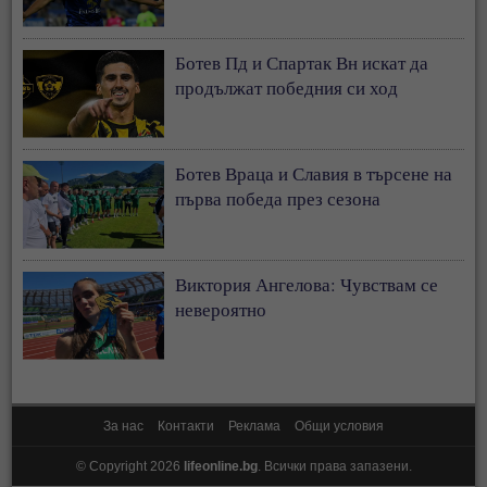
Ботев Пд и Спартак Вн искат да
продължат победния си ход
Ботев Враца и Славия в търсене на
първа победа през сезона
Виктория Ангелова: Чувствам се
невероятно
За нас
Контакти
Реклама
Общи условия
© Copyright 2026
lifeonline.bg
. Всички права запазени.