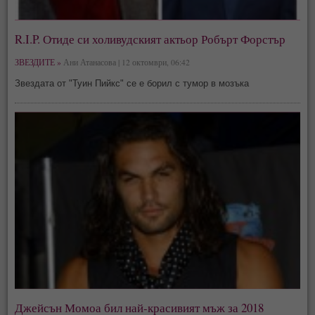
R.I.P. Отиде си холивудският актьор Робърт Форстър
ЗВЕЗДИТЕ »
Ани Атанасова | 12 октомври, 06:42
Звездата от "Туин Пийкс" се е борил с тумор в мозъка
Джейсън Момоа бил най-красивият мъж за 2018