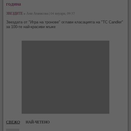
година
ЗВЕЗДИТЕ »
Ани Атанасова | 04 януари, 09:37
Звездата от "Игра на тронове" оглави класацията на "TC Candler"
за 100-те най-красиви мъже
СВЕЖО
НАЙ-ЧЕТЕНО