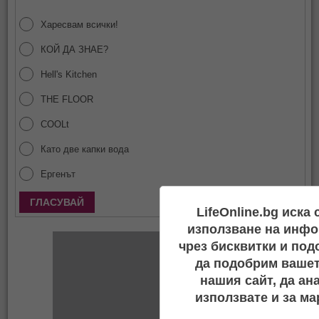
Харесвам всички!
КОЙ ДА ЗНАЕ?
Hell's Kitchen
THE FLOOR
COOLt
Като две капки вода
Ергенът
Покажи резултати
LifeOnline.bg иска
използване на инфо
чрез бисквитки и под
да подобрим вашет
нашия сайт, да ан
използвате и за ма