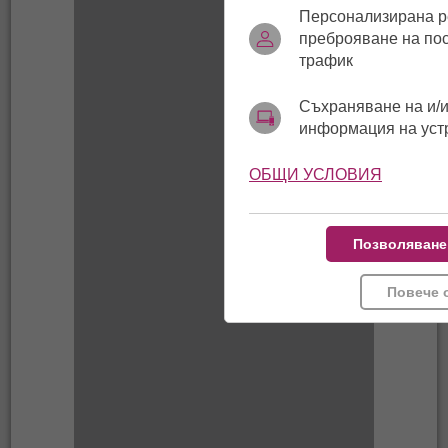
Персонализирана р
преброяване на по
трафик
Съхраняване на и/и
информация на уст
ОБЩИ УСЛОВИЯ
Позволяване
Повече 