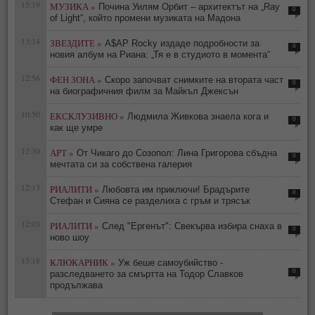
15:19
МУЗИКА »
Почина Уилям Орбит – архитектът на „Ray
0
of Light“, който промени музиката на Мадона
13:14
ЗВЕЗДИТЕ »
A$AP Rocky издаде подробности за
0
новия албум на Риана: „Тя е в студиото в момента“
12:56
ФЕН ЗОНА »
Скоро започват снимките на втората част
0
на биографичния филм за Майкъл Джексън
10:50
ЕКСКЛУЗИВНО »
Людмила Живкова знаела кога и
0
как ще умре
12:30
АРТ »
От Чикаго до Созопол: Лина Григорова сбъдна
0
мечтата си за собствена галерия
12:13
РИАЛИТИ »
Любовта им приключи! Брадърите
0
Стефан и Сияна се разделиха с гръм и трясък
12:03
РИАЛИТИ »
След "Ергенът": Свекърва избира снаха в
0
ново шоу
13:18
КЛЮКАРНИК »
Уж беше самоубийство -
0
разследването за смъртта на Тодор Славков
продължава