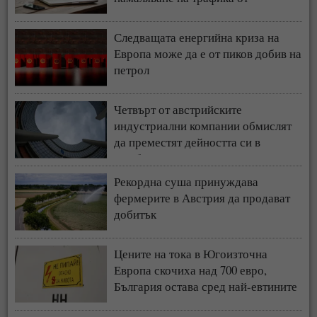
търсачката и навлизането на ИИ
Следващата енергийна криза на
Европа може да е от пиков добив на
петрол
Четвърт от австрийските
индустриални компании обмислят
да преместят дейността си в
чужбина
Рекордна суша принуждава
фермерите в Австрия да продават
добитък
Цените на тока в Югоизточна
Европа скочиха над 700 евро,
България остава сред най-евтините
пазари