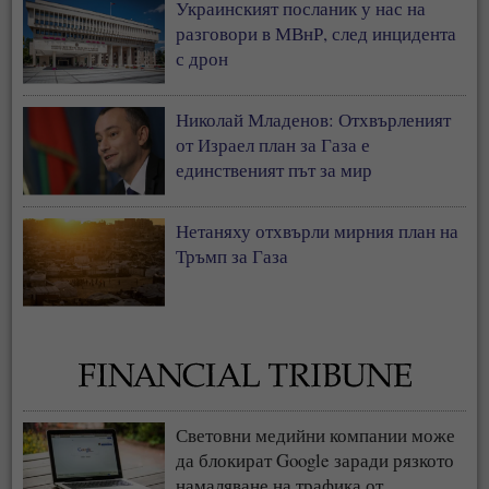
Украинският посланик у нас на
разговори в МВнР, след инцидента
с дрон
Николай Младенов: Отхвърленият
от Израел план за Газа е
единственият път за мир
Нетаняху отхвърли мирния план на
Тръмп за Газа
Световни медийни компании може
да блокират Google заради рязкото
намаляване на трафика от