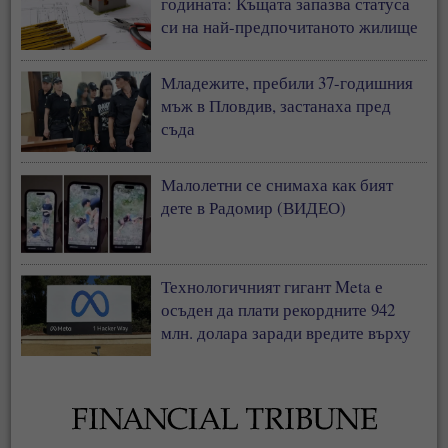
годината: Къщата запазва статуса
си на най-предпочитаното жилище
у нас
Младежите, пребили 37-годишния
мъж в Пловдив, застанаха пред
съда
Малолетни се снимаха как бият
дете в Радомир (ВИДЕО)
Технологичният гигант Meta е
осъден да плати рекордните 942
млн. долара заради вредите върху
деца