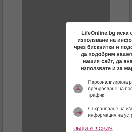
LifeOnline.bg иска
използване на инфо
чрез бисквитки и под
да подобрим вашет
нашия сайт, да ан
използвате и за ма
Персонализирана р
преброяване на по
трафик
Съхраняване на и/и
информация на уст
ОБЩИ УСЛОВИЯ