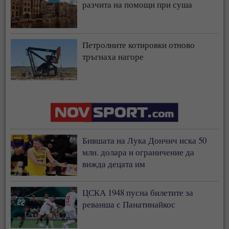
разчита на помощи при суша
Петролните котировки отново
тръгнаха нагоре
Бившата на Лука Дончич иска 50
млн. долара и ограничение да
вижда децата им
ЦСКА 1948 пусна билетите за
реванша с Панатинайкос