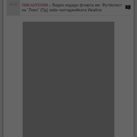
16:41
ПИКАНТЕРИИ »
Видео издаде флирта им: Футболист
0
на "Локо" (Пд) заби чалгаджийката Ивайла