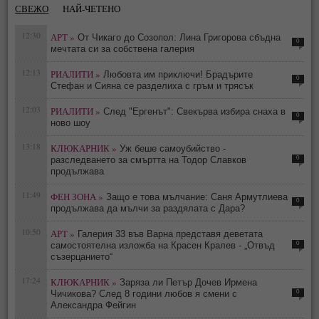
СВЕЖО
НАЙ-ЧЕТЕНО
12:30
АРТ »
От Чикаго до Созопол: Лина Григорова сбъдна
0
мечтата си за собствена галерия
12:13
РИАЛИТИ »
Любовта им приключи! Брадърите
0
Стефан и Сияна се разделиха с гръм и трясък
12:03
РИАЛИТИ »
След "Ергенът": Свекърва избира снаха в
0
ново шоу
13:18
КЛЮКАРНИК »
Уж беше самоубийство -
0
разследването за смъртта на Тодор Славков
продължава
11:49
ФЕН ЗОНА »
Защо е това мълчание: Саня Армутлиева
0
продължава да мълчи за раздялата с Дара?
10:50
АРТ »
Галерия 33 във Варна представя деветата
0
самостоятелна изложба на Красен Кралев - „Отвъд
съзерцанието“
17:24
КЛЮКАРНИК »
Заряза ли Петър Дочев Ирмена
0
Чичикова? След 8 години любов я смени с
Александра Фейгин