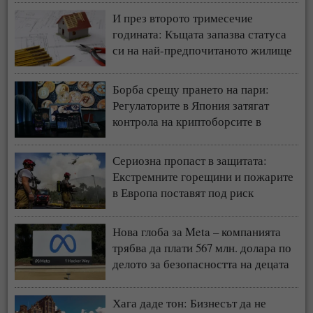
И през второто тримесечие
годината: Къщата запазва статуса
си на най-предпочитаното жилище
у нас
Борба срещу прането на пари:
Регулаторите в Япония затягат
контрола на криптоборсите в
страната
Сериозна пропаст в защитата:
Екстремните горещини и пожарите
в Европа поставят под риск
застрахователния модел
Нова глоба за Meta – компанията
трябва да плати 567 млн. долара по
делото за безопасността на децата
Хага даде тон: Бизнесът да не