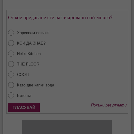
От кое предаване сте разочаровани най-много?
Харесвам всички!
КОЙ ДА ЗНАЕ?
Hell's Kitchen
THE FLOOR
COOLt
Като две капки вода
Ергенът
Покажи резултати