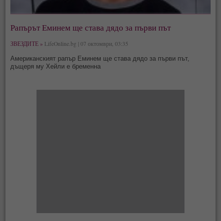
Рапърът Еминем ще става дядо за първи път
ЗВЕЗДИТЕ »
LifeOnline.bg | 07 октомври, 03:35
Американският рапър Еминем ще става дядо за първи път,
дъщеря му Хейли е бременна