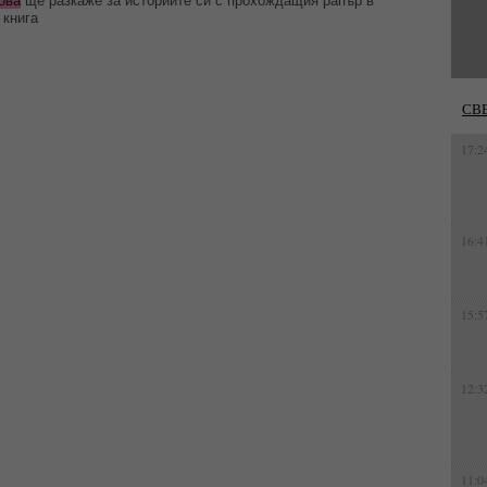
ова
ще разкаже за историите си с прохождащия рапър в
 книга
СВ
17:2
16:4
15:5
12:3
11:0