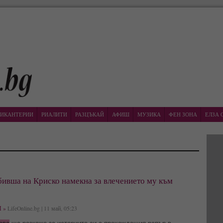
ИКАНТЕРИИ
РИАЛИТИ
РАЗЦЪКАЙ
АФИШ
МУЗИКА
ФЕН ЗОНА
ЕЛЗА 
бивша на Криско намекна за влечението му към
 »
LifeOnline.bg | 11 май, 05:23