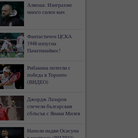
Алвеша: Изиграхме
много силен мач
Фантастичен ЦСКА
1948 изпусна
Панатинайкос!
(ВИДЕО)
Рибакина потегли с
победа в Торонто
(ВИДЕО)
Джордж Лазаров
спечели българския
сблъсък с Янаки Милев
Наполи надви Осасуна
в контрола (ВИДЕО)