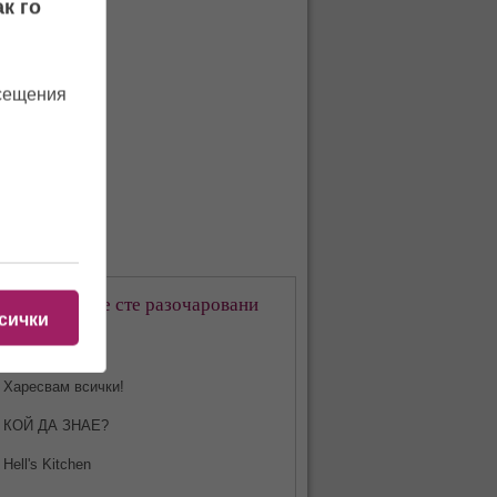
к го
осещения
кое предаване сте разочаровани
сички
-много?
Харесвам всички!
КОЙ ДА ЗНАЕ?
Hell's Kitchen