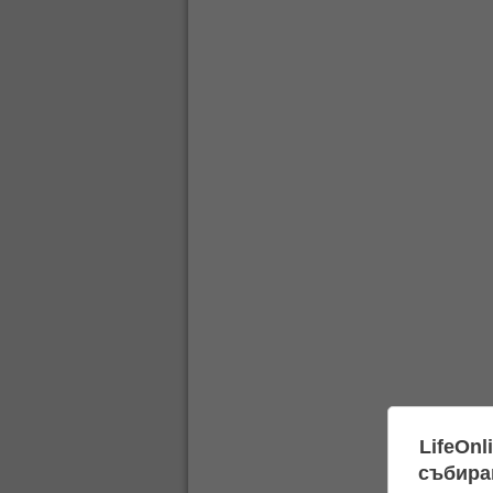
LifeOnl
събиран