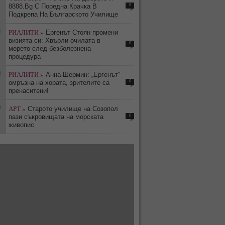
0
8888.Bg С Поредна Крачка В
Подкрепа На Българското Училище
1
РИАЛИТИ »
Ергенът Стоян промени
визията си: Хвърли очилата в
0
морето след безболезнена
процедура
4
РИАЛИТИ »
Анна-Шермин: „Ергенът"
0
омръзна на хората, зрителите са
пренаситени!
9
АРТ »
Старото училище на Созопол
0
пази съкровищата на морската
живопис