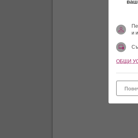
ваш
Пе
и 
Съ
ОБЩИ У
Пове