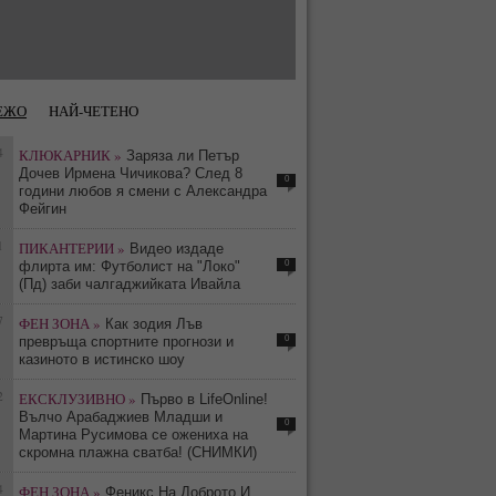
ЕЖО
НАЙ-ЧЕТЕНО
4
КЛЮКАРНИК »
Заряза ли Петър
Дочев Ирмена Чичикова? След 8
0
години любов я смени с Александра
Фейгин
1
ПИКАНТЕРИИ »
Видео издаде
0
флирта им: Футболист на "Локо"
(Пд) заби чалгаджийката Ивайла
7
ФЕН ЗОНА »
Как зодия Лъв
0
превръща спортните прогнози и
казиното в истинско шоу
2
ЕКСКЛУЗИВНО »
Първо в LifeOnline!
Вълчо Арабаджиев Младши и
0
Мартина Русимова сe oжениха на
скромна плажна сватба! (СНИМКИ)
4
ФЕН ЗОНА »
Феникс На Доброто И