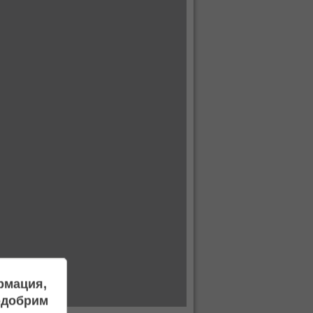
ормация,
подобрим