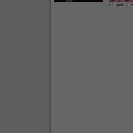
Елица Тодор
биографична