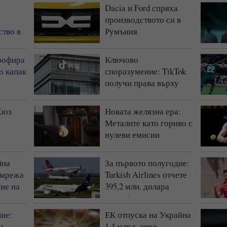
Dacia и Ford спряха
производството си в
ство в
Румъния
рофира
Ключово
о капак
споразумение: TikTok
получи права върху
герои и откъси от
продукции на Disney
Хюз
Новата желязна ера:
Металите като гориво с
нулеви емисии
йна
За първото полугодие:
 мрежа
Turkish Airlines отчете
ие на
395,2 млн. долара
печалба
ие:
ЕК отпуска на Украйна
и
1,4 млрд. евро -