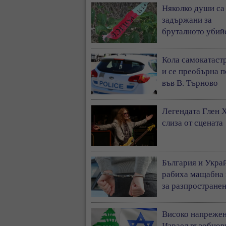
Няколко души са
задържани за
бруталното убий
Пловдив
Кола самокатаст
и се преобърна п
във В. Търново
Легендата Глен 
слиза от сцената
България и Укра
рабиха мащабна
за разпространен
наркотици
Високо напрежен
Израел възобнов