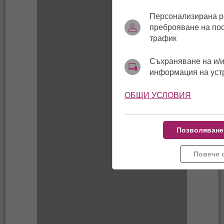
Персонализирана р
преброяване на по
трафик
Съхраняване на и/и
информация на уст
ОБЩИ УСЛОВИЯ
Позволяване
Повече 