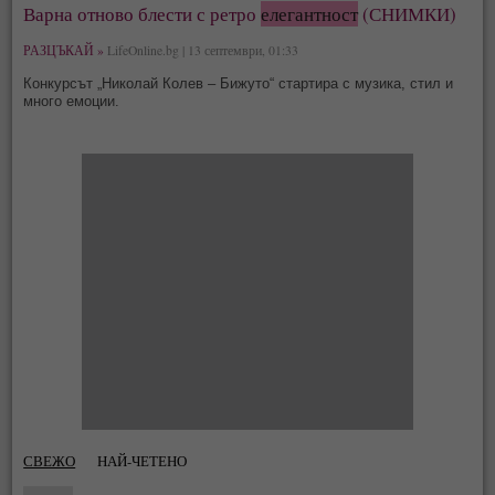
Варна отново блести с ретро
елегантност
(СНИМКИ)
РАЗЦЪКАЙ »
LifeOnline.bg | 13 септември, 01:33
Конкурсът „Николай Колев – Бижуто“ стартира с музика, стил и
много емоции.
СВЕЖО
НАЙ-ЧЕТЕНО