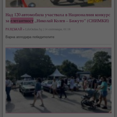
Над 120 автомобила участваха в Националния конкурс
за
елегантност
„Николай Колев – Бижуто“ (СНИМКИ)
РАЗЦЪКАЙ »
LifeOnline.bg | 14 септември, 01:18
Варна аплодира победителите