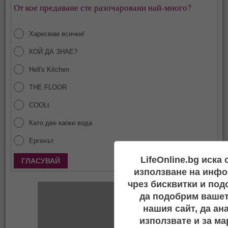
От кое предаване сте разочаровани най-много?
Харесвам всички!
КОЙ ДА ЗНАЕ?
Hell's Kitchen
THE FLOOR
COOLt
Като две капки вода
Ергенът
Покажи резултати
LifeOnline.bg иска
използване на инфо
чрез бисквитки и под
да подобрим вашет
нашия сайт, да ан
използвате и за ма