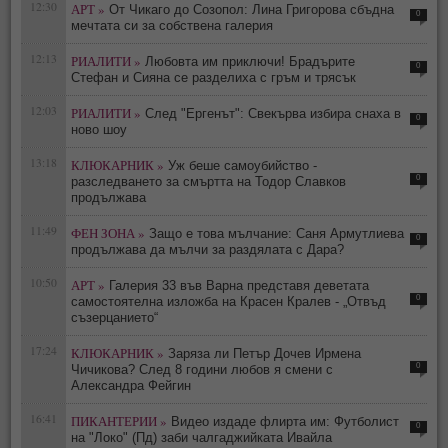
12:30
АРТ »
От Чикаго до Созопол: Лина Григорова сбъдна
0
мечтата си за собствена галерия
12:13
РИАЛИТИ »
Любовта им приключи! Брадърите
0
Стефан и Сияна се разделиха с гръм и трясък
12:03
РИАЛИТИ »
След "Ергенът": Свекърва избира снаха в
0
ново шоу
13:18
КЛЮКАРНИК »
Уж беше самоубийство -
0
разследването за смъртта на Тодор Славков
продължава
11:49
ФЕН ЗОНА »
Защо е това мълчание: Саня Армутлиева
0
продължава да мълчи за раздялата с Дара?
10:50
АРТ »
Галерия 33 във Варна представя деветата
0
самостоятелна изложба на Красен Кралев - „Отвъд
съзерцанието“
17:24
КЛЮКАРНИК »
Заряза ли Петър Дочев Ирмена
0
Чичикова? След 8 години любов я смени с
Александра Фейгин
16:41
ПИКАНТЕРИИ »
Видео издаде флирта им: Футболист
0
на "Локо" (Пд) заби чалгаджийката Ивайла