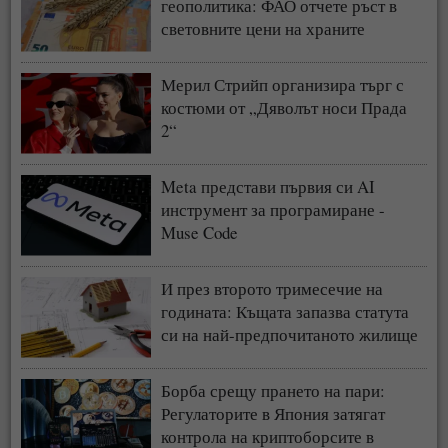
геополитика: ФАО отчете ръст в
световните цени на храните
Мерил Стрийп организира търг с
костюми от „Дяволът носи Прада
2“
Meta представи първия си AI
инструмент за програмиране -
Muse Code
И през второто тримесечие на
годината: Къщата запазва статута
си на най-предпочитаното жилище
у нас
Борба срещу прането на пари:
Регулаторите в Япония затягат
контрола на криптоборсите в