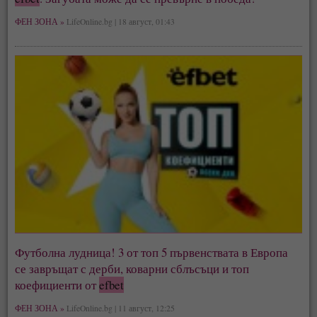
ФЕН ЗОНА »
LifeOnline.bg | 18 август, 01:43
Футболна лудница! 3 от топ 5 първенствата в Европа
се завръщат с дерби, коварни сблъсъци и топ
коефициенти от
efbet
ФЕН ЗОНА »
LifeOnline.bg | 11 август, 12:25