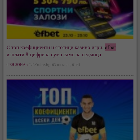
С топ коефициенти и стотици казино игри:
efbet
изплати 8-цифрена сума само за седмица
ФЕН ЗОНА »
LifeOnline.bg | 03 ноември, 01:41