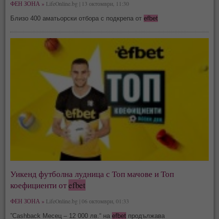
ФЕН ЗОНА »
LifeOnline.bg | 13 октомври, 11:30
Близо 400 аматьорски отбора с подкрепа от
efbet
Уикенд футболна лудница с Топ мачове и Топ
коефициенти от
efbet
ФЕН ЗОНА »
LifeOnline.bg | 06 октомври, 01:33
”Cashback Месец – 12 000 лв.“ на
efbet
продължава