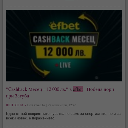
“Cashback Месец – 12 000 лв.“ в
efbet
- Победа дори
при Загуба
ФЕН ЗОНА »
LifeOnline.bg | 29 септември, 12:43
Едно от най-неприятните чувства не само за спортистите, но и за
всеки човек, е поражението.