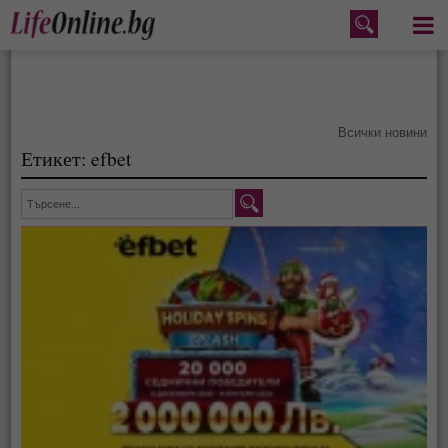
Меню
Всички новини
Етикет: efbet