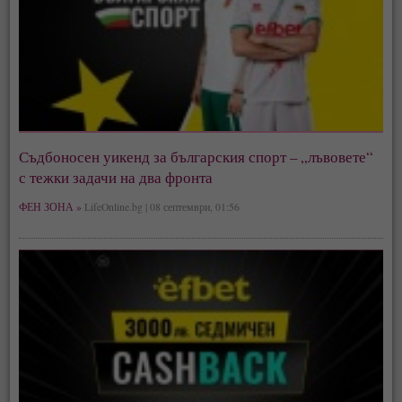
Съдбоносен уикенд за българския спорт – „лъвовете“
с тежки задачи на два фронта
ФЕН ЗОНА »
LifeOnline.bg | 08 септември, 01:56