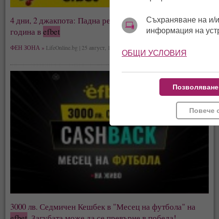
4 дни, 2 джакпота: Падна рекордната „пика“ за 2023
Съхраняване на и/и
година в
efbet
информация на уст
ФЕН ЗОНА »
LifeOnline.bg | 25 август, 10:29
ОБЩИ УСЛОВИЯ
Позволяване
Повече 
3000 лв. Седмичен Кешбек в "Месец на футбола" на
efbet
. Загубата може да се превърне в победа!