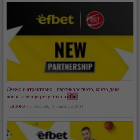
Свежо и атрактивно - партньорството, което дава
впечатляващи резултати в
efbet
ФЕН ЗОНА »
LifeOnline.bg | 21 септември, 05:13