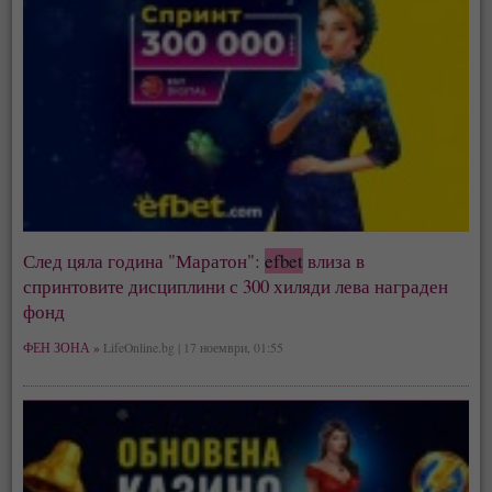
След цяла година "Маратон":
efbet
влиза в
спринтовите дисциплини с 300 хиляди лева награден
фонд
ФЕН ЗОНА »
LifeOnline.bg | 17 ноември, 01:55