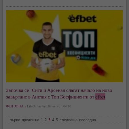
Започва се! Сити и Арсенал слагат начало на ново
завъртане в Англия с Топ Коефициенти от
efbet
ФЕН ЗОНА »
LifeOnline.bg | 04 август, 04:10
първа
предишна
1
2
3
4
5
следваща
последна