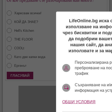
От кое предаване сте разочаровани най-много?
Харесвам всички!
LifeOnline.bg иска
КОЙ ДА ЗНАЕ?
използване на инфо
Hell's Kitchen
чрез бисквитки и под
да подобрим вашет
THE FLOOR
нашия сайт, да ан
COOLt
използвате и за ма
Като две капки вода
Персонализирана р
Ергенът
преброяване на по
трафик
Покажи резултати
Съхраняване на и/и
информация на уст
ОБЩИ УСЛОВИЯ