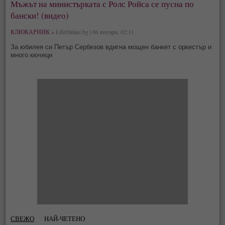
Мъжът на министърката с Ролс Ройса се пусна по
бански! (видео)
КЛЮКАРНИК »
LifeOnline.bg | 06 януари, 02:11
За юбилея си Петър Сербезов вдигна мощен банкет с оркестър и
много кючеци
СВЕЖО
НАЙ-ЧЕТЕНО