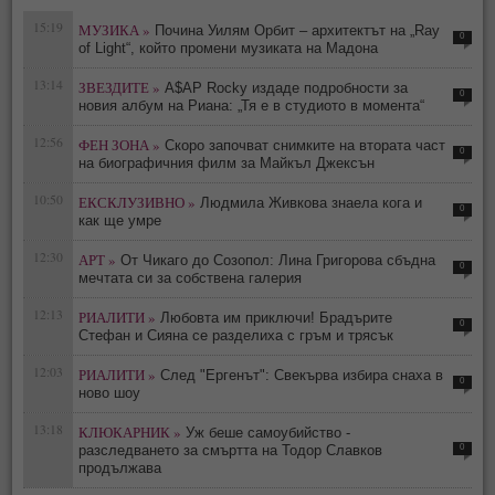
15:19
МУЗИКА »
Почина Уилям Орбит – архитектът на „Ray
0
of Light“, който промени музиката на Мадона
13:14
ЗВЕЗДИТЕ »
A$AP Rocky издаде подробности за
0
новия албум на Риана: „Тя е в студиото в момента“
12:56
ФЕН ЗОНА »
Скоро започват снимките на втората част
0
на биографичния филм за Майкъл Джексън
10:50
ЕКСКЛУЗИВНО »
Людмила Живкова знаела кога и
0
как ще умре
12:30
АРТ »
От Чикаго до Созопол: Лина Григорова сбъдна
0
мечтата си за собствена галерия
12:13
РИАЛИТИ »
Любовта им приключи! Брадърите
0
Стефан и Сияна се разделиха с гръм и трясък
12:03
РИАЛИТИ »
След "Ергенът": Свекърва избира снаха в
0
ново шоу
13:18
КЛЮКАРНИК »
Уж беше самоубийство -
0
разследването за смъртта на Тодор Славков
продължава