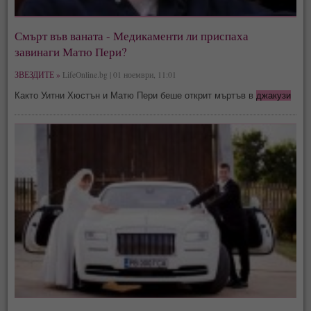
Смърт във ваната - Медикаменти ли приспаха
завинаги Матю Пери?
ЗВЕЗДИТЕ »
LifeOnline.bg | 01 ноември, 11:01
Както Уитни Хюстън и Матю Пери беше открит мъртъв в
джакузи