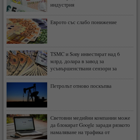
индустрия
Еврото със слабо понижение
TSMC и Sony инвестират над 6
млрд. долара в завод за
усъвършенствани сензори за
чипове
Петролът отново поскъпва
Световни медийни компании може
да блокират Google заради рязкото
намаляване на трафика от
търсачката и навлизането на ИИ