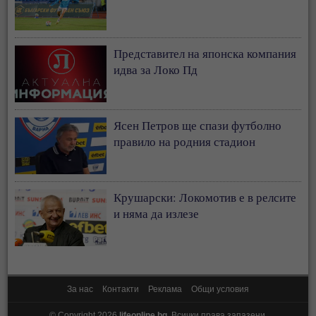
Представител на японска компания
идва за Локо Пд
Ясен Петров ще спази футболно
правило на родния стадион
Крушарски: Локомотив е в релсите
и няма да излезе
За нас
Контакти
Реклама
Общи условия
© Copyright 2026
lifeonline.bg
. Всички права запазени.