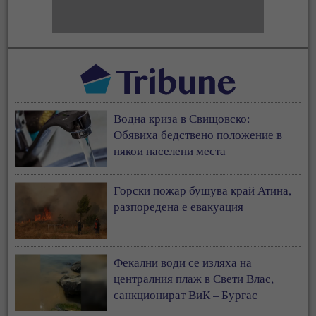
Водна криза в Свищовско:
Обявиха бедствено положение в
някои населени места
Горски пожар бушува край Атина,
разпоредена е евакуация
Фекални води се изляха на
централния плаж в Свети Влас,
санкционират ВиК – Бургас