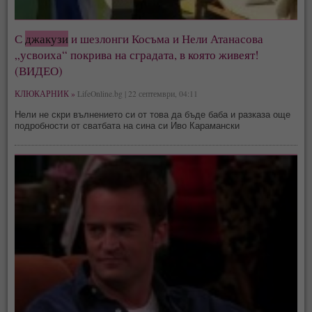
С
джакузи
и шезлонги Косъма и Нели Атанасова
„усвоиха“ покрива на сградата, в която живеят!
(ВИДЕО)
КЛЮКАРНИК »
LifeOnline.bg | 22 септември, 04:11
Нели не скри вълнението си от това да бъде баба и разказа още
подробности от сватбата на сина си Иво Карамански