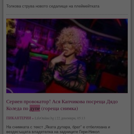
Толкова струва новото седалище на плеймейтката
Сериен провокатор! Ася Капчикова посреща Дядо
Коледа по
дупе
(гореща снимка)
ПИКАНТЕРИИ »
LifeOnline.bg | 22 декември, 05:13
На снимката с текст „Яката дупара, брат“ е отбелязана и
вездесъщата владетелка на задниците Гери-Никол