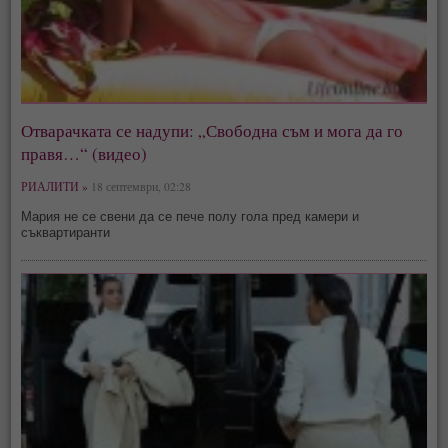
Отварачката се надупи: „Свободна съм и мога да го
правя…“ (видео)
РИАЛИТИ »
18 септември, 02:28
Мария не се свени да се пече полу гола пред камери и
съквартиранти