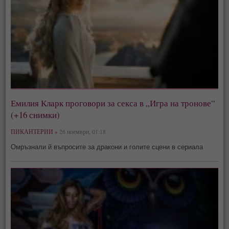
Емилия Кларк проговори за секса в „Игра на тронове“
(+16 снимки)
ПИКАНТЕРИИ »
26 ноември, 01:18
Омръзнали й въпросите за дракони и голите сцени в сериала