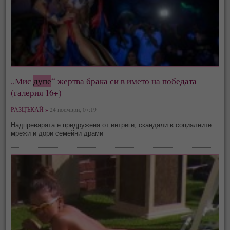
„Мис
дупе
“ жертва брака си в името на победата
(галерия 16+)
РАЗЦЪКАЙ »
24 ноември, 07:19
Надпреварата е придружена от интриги, скандали в социалните
мрежи и дори семейни драми