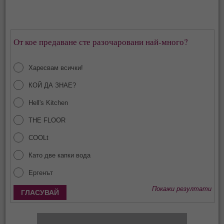
От кое предаване сте разочаровани най-много?
Харесвам всички!
КОЙ ДА ЗНАЕ?
Hell's Kitchen
THE FLOOR
COOLt
Като две капки вода
Ергенът
Покажи резултати