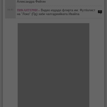
Александра Фейгин
16:41
ПИКАНТЕРИИ »
Видео издаде флирта им: Футболист
0
на "Локо" (Пд) заби чалгаджийката Ивайла