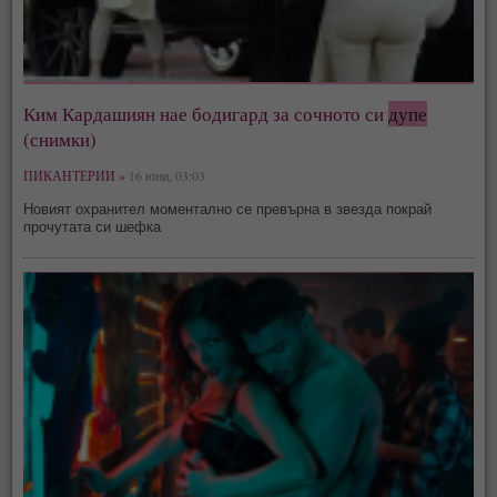
Ким Кардашиян нае бодигард за сочното си
дупе
(снимки)
ПИКАНТЕРИИ »
16 юни, 03:03
Новият охранител моментално се превърна в звезда покрай
прочутата си шефка