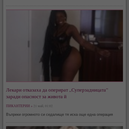
Лекари отказаха да оперират „Суперзадницата“
заради опасност за живота й
ПИКАНТЕРИИ »
21 май, 01:02
Въпреки огромното си седалище тя иска още една операция