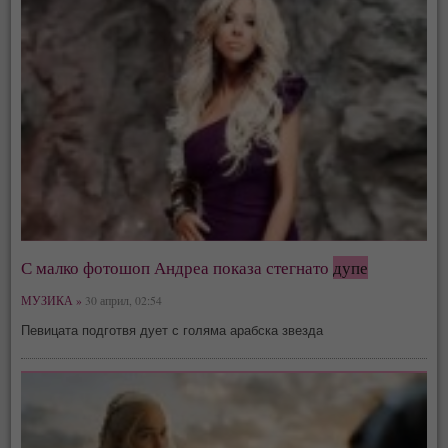
С малко фотошоп Андреа показа стегнато
дупе
МУЗИКА »
30 април, 02:54
Певицата подготвя дует с голяма арабска звезда