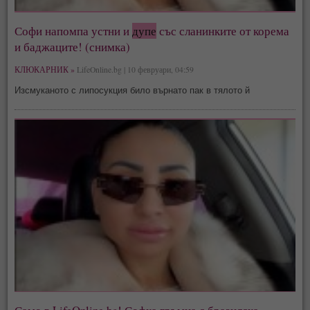
Софи напомпа устни и
дупе
със сланинките от корема
и баджаците! (снимка)
КЛЮКАРНИК »
LifeOnline.bg | 10 февруари, 04:59
Изсмуканото с липосукция било върнато пак в тялото й