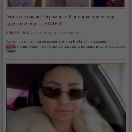
Атижа се ожали: Огромното й ремарке пречело да
друса кючеци… (ВИДЕО)
КЛЮКАРНИК »
LifeOnline.bg | 01 декември, 10:29
Атижа си мечтаела за кючек като на Беба, но осъзнава, че
дупе
то й ще бъде пречка да се развърти на макс в ориенталските
танци.