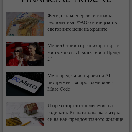
Жеги, скъпа енергия и сложна
геополитика: ФАО отчете ръст в
световните цени на храните
Мерил Стрийп организира търг с
костюми от „Дяволът носи Прада
2“
Meta представи първия си AI
инструмент за програмиране -
Muse Code
И през второто тримесечие на
годината: Къщата запазва статута
си на най-предпочитаното жилище
у нас