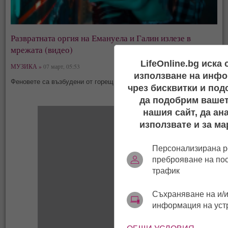
Развратната оргия на Емануела и Галин излезе в
мрежата (видео)
LifeOnline.bg иска
МУЗИКА »
07 март, 05:53
използване на инфо
Феновете са възбудени от горещите сцени
чрез бисквитки и под
да подобрим вашет
нашия сайт, да ан
използвате и за ма
Персонализирана р
преброяване на по
трафик
Съхраняване на и/и
информация на уст