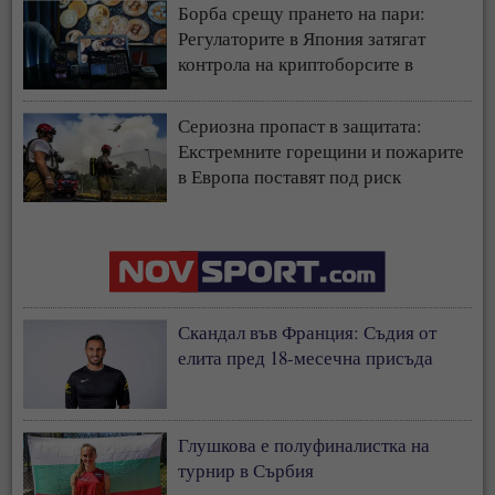
Борба срещу прането на пари:
Регулаторите в Япония затягат
контрола на криптоборсите в
страната
Сериозна пропаст в защитата:
Екстремните горещини и пожарите
в Европа поставят под риск
застрахователния модел
Скандал във Франция: Съдия от
елита пред 18-месечна присъда
Глушкова е полуфиналистка на
турнир в Сърбия