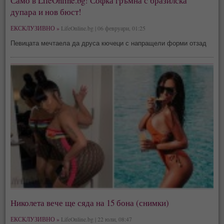
Само в LifeOnline.bg! Софка гръмна с бразилска
дупара и нов бюст!
ЕКСКЛУЗИВНО »
LifeOnline.bg | 06 февруари, 01:25
Певицата мечтаела да друса кючеци с напращели форми отзад
Николета вече ще сяда на 15 бона (снимки)
ЕКСКЛУЗИВНО »
LifeOnline.bg | 22 юли, 08:47