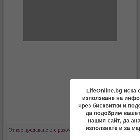
LifeOnline.bg иска
използване на инфо
чрез бисквитки и под
да подобрим вашет
нашия сайт, да ан
използвате и за ма
От кое предаване сте разочаровани най-много?