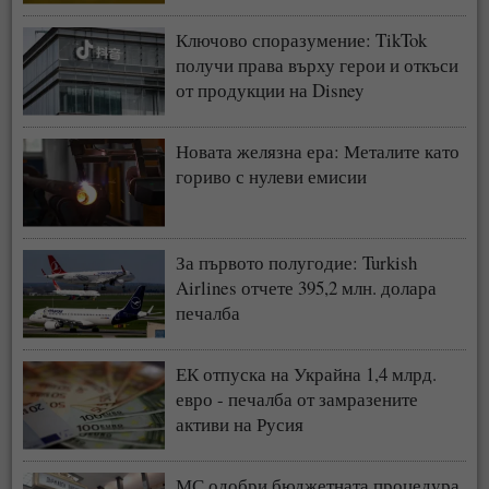
Ключово споразумение: TikTok
получи права върху герои и откъси
от продукции на Disney
Новата желязна ера: Металите като
гориво с нулеви емисии
За първото полугодие: Turkish
Airlines отчете 395,2 млн. долара
печалба
ЕК отпуска на Украйна 1,4 млрд.
евро - печалба от замразените
активи на Русия
МС одобри бюджетната процедура