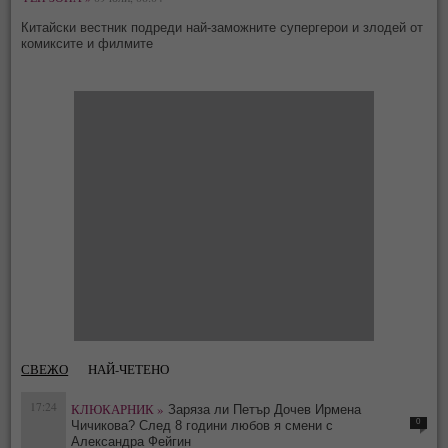
Китайски вестник подреди най-заможните супергерои и злодей от
комиксите и филмите
СВЕЖО
НАЙ-ЧЕТЕНО
17:24
КЛЮКАРНИК »
Заряза ли Петър Дочев Ирмена
0
Чичикова? След 8 години любов я смени с
Александра Фейгин