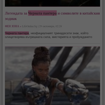
Легендата за
Черната пантера
и символите в китайския
зодиак
ФЕН ЗОНА »
LifeOnline.bg | 29 октомври, 02:28
Черната пантера
, неофициалният тринадесети знак, който
олицетворява вътрешната сила, мистерията и пробуждането