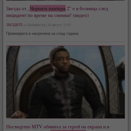
Звезда от „
Черната пантера
2” е в болница след
инцидент по време на снимки! (видео)
ЗВЕЗДИТЕ »
LifeOnline.bg | 26 август, 12:53
Премиерата е насрочена за след година
Посмъртно MTV обявиха за герой на екрана и в