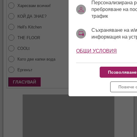
Персонализирана р
Харесвам всички!
преброяване на по
трафик
КОЙ ДА ЗНАЕ?
Hell's Kitchen
Съхраняване на и/и
информация на уст
THE FLOOR
COOLt
ОБЩИ УСЛОВИЯ
Като две капки вода
Ергенът
Позволяване
Покажи резултати
Повече 