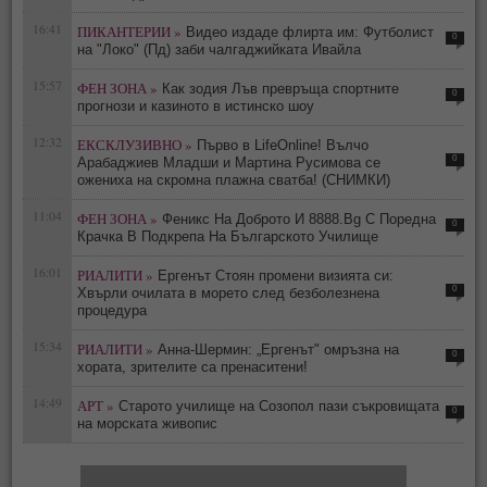
16:41
ПИКАНТЕРИИ »
Видео издаде флирта им: Футболист
0
на "Локо" (Пд) заби чалгаджийката Ивайла
15:57
ФЕН ЗОНА »
Как зодия Лъв превръща спортните
0
прогнози и казиното в истинско шоу
12:32
ЕКСКЛУЗИВНО »
Първо в LifeOnline! Вълчо
0
Арабаджиев Младши и Мартина Русимова сe
oжениха на скромна плажна сватба! (СНИМКИ)
11:04
ФЕН ЗОНА »
Феникс На Доброто И 8888.Bg С Поредна
0
Крачка В Подкрепа На Българското Училище
16:01
РИАЛИТИ »
Ергенът Стоян промени визията си:
0
Хвърли очилата в морето след безболезнена
процедура
15:34
РИАЛИТИ »
Анна-Шермин: „Ергенът" омръзна на
0
хората, зрителите са пренаситени!
14:49
АРТ »
Старото училище на Созопол пази съкровищата
0
на морската живопис