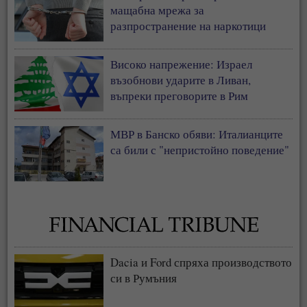
мащабна мрежа за
разпространение на наркотици
Високо напрежение: Израел
възобнови ударите в Ливан,
въпреки преговорите в Рим
МВР в Банско обяви: Италианците
са били с "непристойно поведение"
Dacia и Ford спряха производството
си в Румъния