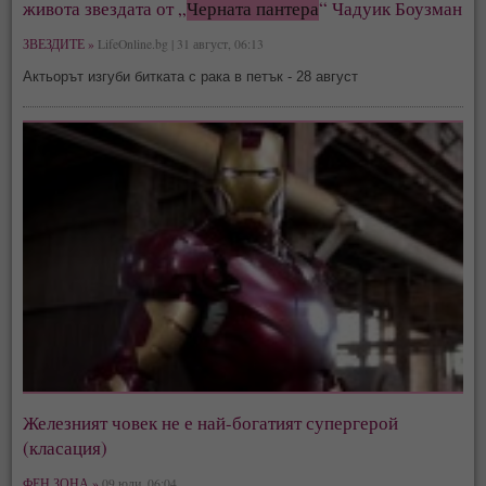
живота звездата от „
Черната пантера
“ Чадуик Боузман
ЗВЕЗДИТЕ »
LifeOnline.bg | 31 август, 06:13
Актьорът изгуби битката с рака в петък - 28 август
Железният човек не е най-богатият супергерой
(класация)
ФЕН ЗОНА »
09 юли, 06:04