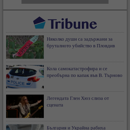
Няколко души са задържани за
бруталното убийство в Пловдив
Кола самокатастрофира и се
преобърна по капак във В. Търново
Легендата Глен Хюз слиза от
сцената
България и Украйна рабиха