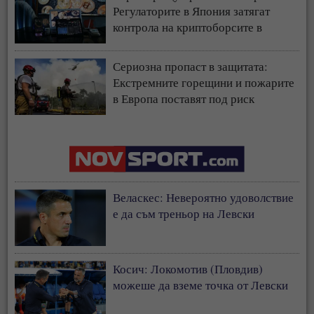
Регулаторите в Япония затягат
контрола на криптоборсите в
страната
Сериозна пропаст в защитата:
Екстремните горещини и пожарите
в Европа поставят под риск
застрахователния модел
Веласкес: Невероятно удоволствие
е да съм треньор на Левски
Косич: Локомотив (Пловдив)
можеше да вземе точка от Левски