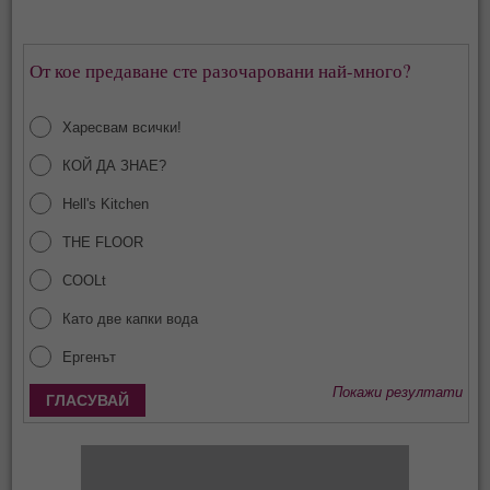
От кое предаване сте разочаровани най-много?
Харесвам всички!
КОЙ ДА ЗНАЕ?
Hell's Kitchen
THE FLOOR
COOLt
Като две капки вода
Ергенът
Покажи резултати