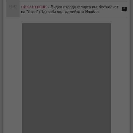
16:41
ПИКАНТЕРИИ »
Видео издаде флирта им: Футболист
0
на "Локо" (Пд) заби чалгаджийката Ивайла