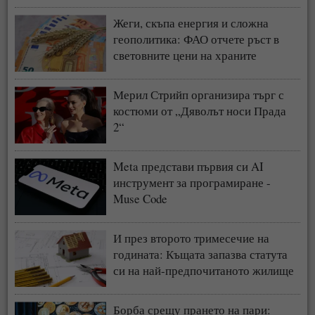
Жеги, скъпа енергия и сложна
геополитика: ФАО отчете ръст в
световните цени на храните
Мерил Стрийп организира търг с
костюми от „Дяволът носи Прада
2“
Meta представи първия си AI
инструмент за програмиране -
Muse Code
И през второто тримесечие на
годината: Къщата запазва статута
си на най-предпочитаното жилище
у нас
Борба срещу прането на пари: