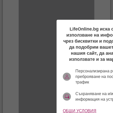
LifeOnline.bg иска
използване на инфо
чрез бисквитки и под
да подобрим вашет
нашия сайт, да ан
използвате и за ма
Персонализирана р
преброяване на по
трафик
Съхраняване на и/и
информация на уст
ОБЩИ УСЛОВИЯ