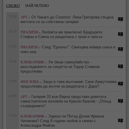
СВЕЖО
НАЙ-ЧЕТЕНО
12:30
АРТ »
От Чикаго до Созопол: Лина Григорова сбъдна
0
мечтата си за собствена галерия
12:13
РИАЛИТИ »
Любовта им приключи! Брадърите
0
Стефан и Сияна се разделиха с гръм и трясък
12:03
РИАЛИТИ »
След "Ергенът": Свекърва избира снаха в
0
ново шоу
13:18
КЛЮКАРНИК »
Уж беше самоубийство -
0
разследването за смъртта на Тодор Славков
продължава
11:49
ФЕН ЗОНА »
Защо е това мълчание: Саня Армутлиева
0
продължава да мълчи за раздялата с Дара?
10:50
АРТ »
Галерия 33 във Варна представя деветата
0
самостоятелна изложба на Красен Кралев - „Отвъд
съзерцанието“
17:24
КЛЮКАРНИК »
Заряза ли Петър Дочев Ирмена
0
Чичикова? След 8 години любов я смени с
Александра Фейгин