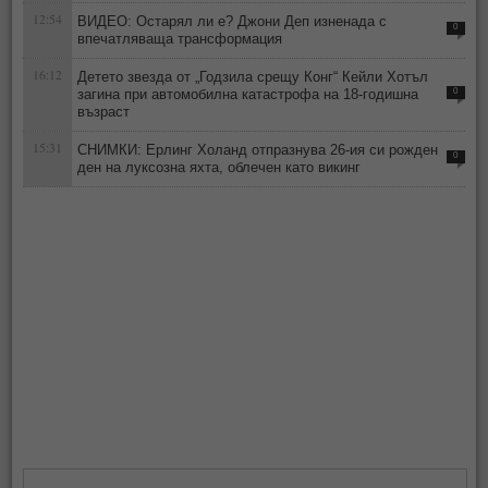
12:54
ВИДЕО: Остарял ли е? Джони Деп изненада с
0
впечатляваща трансформация
16:12
Детето звезда от „Годзила срещу Конг“ Кейли Хотъл
загина при автомобилна катастрофа на 18-годишна
0
възраст
15:31
СНИМКИ: Ерлинг Холанд отпразнува 26-ия си рожден
0
ден на луксозна яхта, облечен като викинг