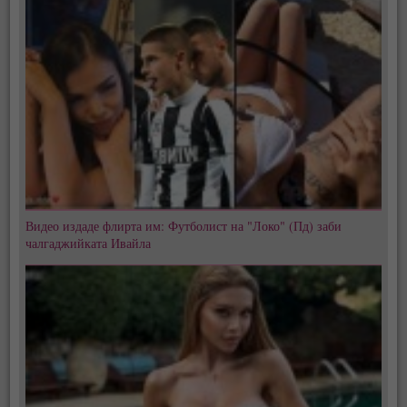
Видео издаде флирта им: Футболист на "Локо" (Пд) заби
чалгаджийката Ивайла