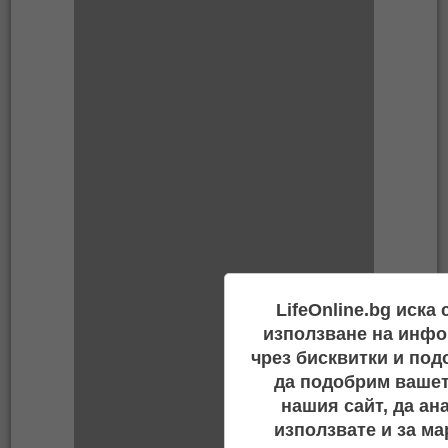
LifeOnline.bg иска
използване на инфо
чрез бисквитки и под
да подобрим вашет
нашия сайт, да ан
използвате и за ма