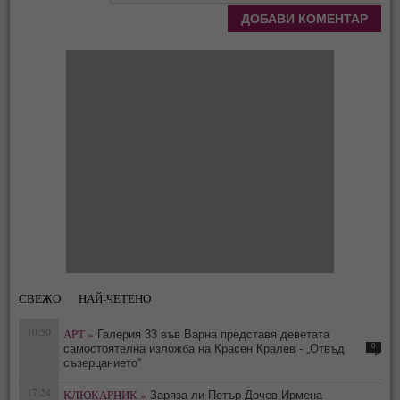
СВЕЖО
НАЙ-ЧЕТЕНО
10:50
АРТ »
Галерия 33 във Варна представя деветата
0
самостоятелна изложба на Красен Кралев - „Отвъд
съзерцанието“
17:24
КЛЮКАРНИК »
Заряза ли Петър Дочев Ирмена