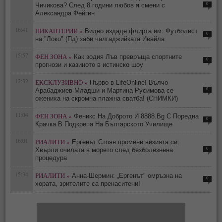
0
Чичикова? След 8 години любов я смени с
Александра Фейгин
16:41
ПИКАНТЕРИИ »
Видео издаде флирта им: Футболист
0
на "Локо" (Пд) заби чалгаджийката Ивайла
15:57
ФЕН ЗОНА »
Как зодия Лъв превръща спортните
0
прогнози и казиното в истинско шоу
12:32
ЕКСКЛУЗИВНО »
Първо в LifeOnline! Вълчо
0
Арабаджиев Младши и Мартина Русимова сe
oжениха на скромна плажна сватба! (СНИМКИ)
11:04
ФЕН ЗОНА »
Феникс На Доброто И 8888.Bg С Поредна
0
Крачка В Подкрепа На Българското Училище
16:01
РИАЛИТИ »
Ергенът Стоян промени визията си:
0
Хвърли очилата в морето след безболезнена
процедура
15:34
РИАЛИТИ »
Анна-Шермин: „Ергенът" омръзна на
0
хората, зрителите са пренаситени!