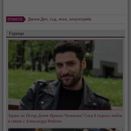
Джони Деп
,
съд
,
иска
,
злоупотреба
ЕТИКЕТИ
Горещо
Заряза ли Петър Дочев Ирмена Чичикова? След 8 години любов
я смени с Александра Фейгин