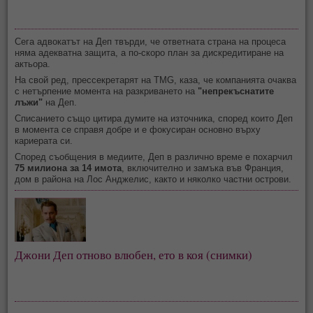
Сега адвокатът на Деп твърди, че ответната страна на процеса
няма адекватна защита, а по-скоро план за дискредитиране на
актьора.
На свой ред, прессекретарят на TMG, каза, че компанията очаква
с нетърпение момента на разкриването на
"непрекъснатите
лъжи"
на Деп.
Списанието също цитира думите на източника, според които Деп
в момента се справя добре и е фокусиран основно върху
кариерата си.
Според съобщения в медиите, Деп в различно време е похарчил
75 милиона за 14 имота
, включително и замъка във Франция,
дом в района на Лос Анджелис, както и няколко частни острови.
Джони Деп отново влюбен, ето в коя (снимки)