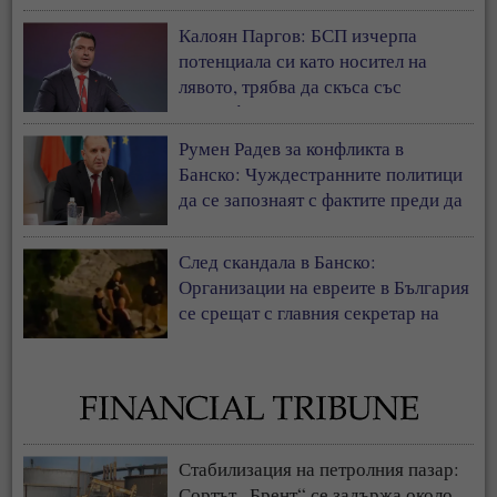
Калоян Паргов: БСП изчерпа
потенциала си като носител на
лявото, трябва да скъса със
съветофилската същност
Румен Радев за конфликта в
Банско: Чуждестранните политици
да се запознаят с фактите преди да
коментират страната ни
След скандала в Банско:
Организации на евреите в България
се срещат с главния секретар на
МВР
Стабилизация на петролния пазар:
Сортът „Брент“ се задържа около