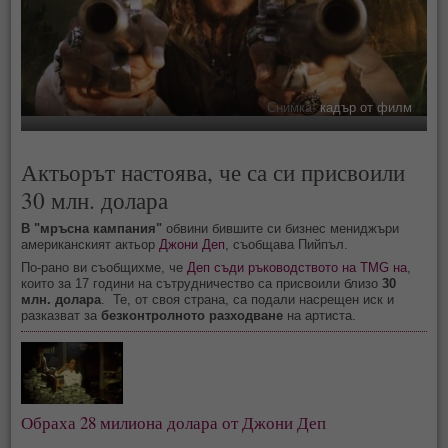
Снимка:
кадър от филм
Актьорът настоява, че са си присвоили
30 млн. долара
В "мръсна кампания"
обвини бившите си бизнес мениджъри
американският актьор
Джони Деп
, съобщава Пийпъл.
По-рано ви съобщихме, че
Деп съди ръководството на TMG на
,
които за 17 години на сътрудничество са присвоили близо
30
млн. долара
. Те, от своя страна, са подали насрещен иск и
разказват за
безконтролното разходване
на артиста.
Обраха 28 милиона долара от Джони Деп 