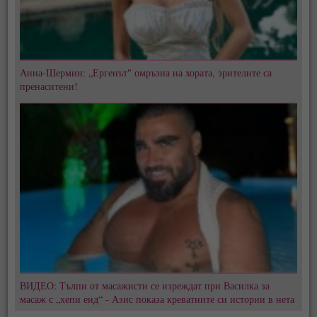
Анна-Шермин: „Ергенът" омръзна на хората, зрителите са
пренаситени!
ВИДЕО: Тълпи от масажисти се изреждат при Василка за
масаж с „хепи енд“ - Азис показа креватните си истории в нета