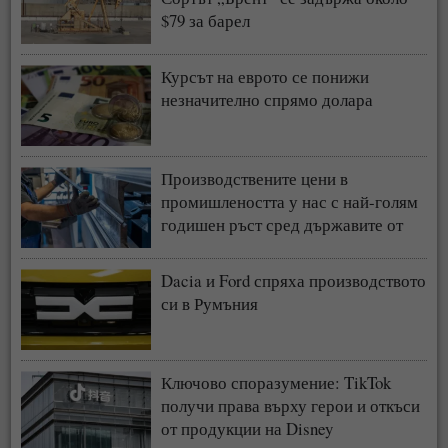
$79 за барел
Курсът на еврото се понижи
незначително спрямо долара
Производствените цени в
промишлеността у нас с най-голям
годишен ръст сред държавите от
ЕС
Dacia и Ford спряха производството
си в Румъния
Ключово споразумение: TikTok
получи права върху герои и откъси
от продукции на Disney