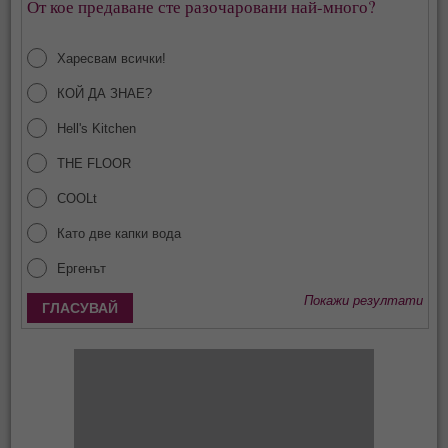
От кое предаване сте разочаровани най-много?
Харесвам всички!
КОЙ ДА ЗНАЕ?
Hell's Kitchen
THE FLOOR
COOLt
Като две капки вода
Ергенът
Покажи резултати