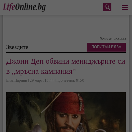
Меню
Всички новини
Звездите
ПОПИТАЙ ЕЛЗА
Джони Деп обвини мениджърите си
в „мръсна кампания“
Елза Парини | 29 март, 15:44 | прочетена: 8150