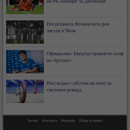
на РБ Лайпциг за Диоманде
Посрещнаха Возиня като рок
звезда в Чили
Официално: Евертън привлече халф
на Арсенал
Разследват саботаж на опит за
световен рекорд
За нас
Контакти
Реклама
Общи условия