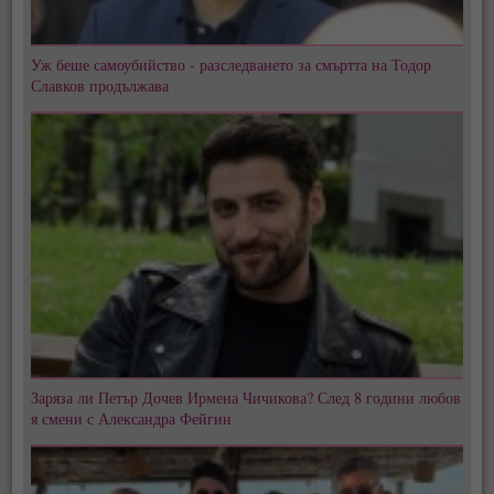
Уж беше самоубийство - разследването за смъртта на Тодор
Славков продължава
Заряза ли Петър Дочев Ирмена Чичикова? След 8 години любов
я смени с Александра Фейгин