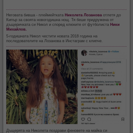
Неговата бивша - плеймейтката
Николета Лозанова
отлетя до
Кипър за своята новогодишна нощ. Тя беше придружена от
дъщеричката си Никол и според клюките от футболиста
Ники
Михайлов.
5-годишната Никол честити новата 2018 година на
последователите на Лозанова в Инстаграм с клипче.
Дъщерята на Николета поздрави феновете на майка си