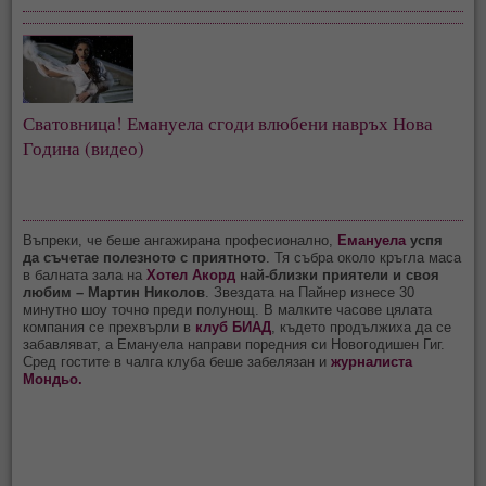
Сватовница! Емануела сгоди влюбени навръх Нова 
Година (видео)
Въпреки, че беше ангажирана професионално,
Емануела
успя
да съчетае полезното с приятното
. Тя събра около кръгла маса
в балната зала на
Хотел Акорд
най-близки приятели и своя
любим – Мартин Николов
. Звездата на Пайнер изнесе 30
минутно шоу точно преди полунощ. В малките часове цялата
компания се прехвърли в
клуб БИАД
, където продължиха да се
забавляват, а Емануела направи поредния си Новогодишен Гиг.
Сред гостите в чалга клуба беше забелязан и
журналиста
Мондьо.