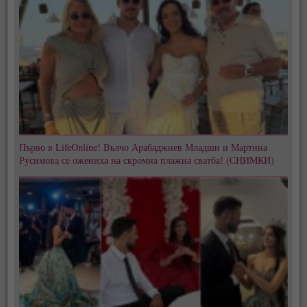
Първо в LifeOnline! Вълчо Арабаджиев Младши и Мартина
Русимова сe oжениха на скромна плажна сватба! (СНИМКИ)