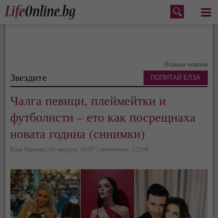
Меню
Всички новини
Звездите
ПОПИТАЙ ЕЛЗА
Чалга певици, плеймейтки и
футболисти – ето как посрещнаха
новата година (сннимки)
Елза Парини | 03 януари, 16:07 | прочетена: 22298