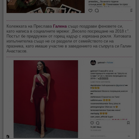
Колежката на Преслава
Галена
също поздрави феновете си,
като написа в социалните мрежи: „Весело посрещане на 2018 г.“.
Постът бе придружен от горещ кадър с изрязана рокля. Хитовата
изпълнителка също не се раздели от семейството си на
празника, като имаше участие в заведението на съпруга си Галин
Анастасов.