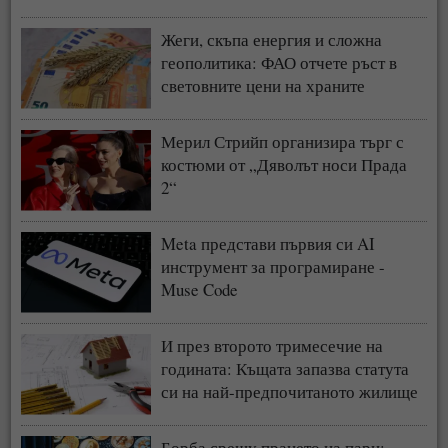
Жеги, скъпа енергия и сложна
геополитика: ФАО отчете ръст в
световните цени на храните
Мерил Стрийп организира търг с
костюми от „Дяволът носи Прада
2“
Meta представи първия си AI
инструмент за програмиране -
Muse Code
И през второто тримесечие на
годината: Къщата запазва статута
си на най-предпочитаното жилище
у нас
Борба срещу прането на пари: