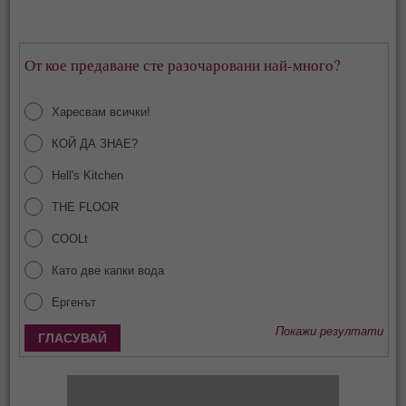
От кое предаване сте разочаровани най-много?
Харесвам всички!
КОЙ ДА ЗНАЕ?
Hell's Kitchen
THE FLOOR
COOLt
Като две капки вода
Ергенът
Покажи резултати