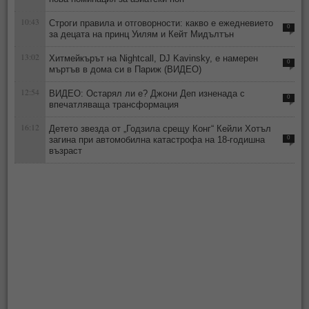
10:43
Строги правила и отговорности: какво е ежедневието
0
за децата на принц Уилям и Кейт Мидълтън
13:02
Хитмейкърът на Nightcall, DJ Kavinsky, е намерен
0
мъртъв в дома си в Париж (ВИДЕО)
12:54
ВИДЕО: Остарял ли е? Джони Деп изненада с
0
впечатляваща трансформация
16:12
Детето звезда от „Годзила срещу Конг“ Кейли Хотъл
загина при автомобилна катастрофа на 18-годишна
0
възраст