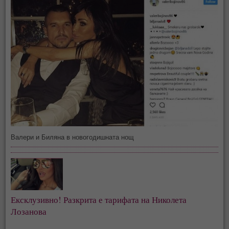
Валери и Биляна в новогодишната нощ
Ексклузивно! Разкрита е тарифата на Николета 
Лозанова