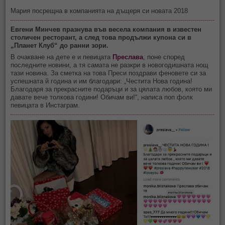
Мария посрещна в компанията на дъщеря си новата 2018
Евгени Минчев празнува във весела компания в известен
столичен ресторант, а след това продължи купона си в
„Планет Клуб“ до ранни зори.
В очакване на дете е и певицата
Преслава
, поне според
последните новини, а тя самата не разкри в новогодишната нощ
тази новина. За сметка на това Преси поздрави феновете си за
успешната й година и им благодари: „Честита Нова година!
Благодаря за прекрасните подаръци и за цялата любов, която ми
давате вече толкова години! Обичам ви!“, написа поп фолк
певицата в Инстаграм.