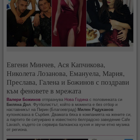
Евгени Минчев, Ася Капчикова,
Николета Лозанова, Емануела, Мария,
Преслава, Галена и Божинов с поздрави
към феновете в мрежата
Валери Божинов
отпразнува
Нова Година
с половинката си
Биляна Дол
. Футболистът, който в момента е без отбор и
наставникът на Пирин (Благоевград)
Милен Радуканов
купонясваха в Сърбия. Двамата бяха в компанията на жените си,
а партито бе ситуирано в известното белградско заведение Cafe
Lavash, където се сервира балканска кухня и звучи етно музика
от региона.