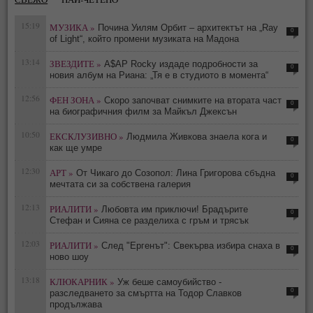
15:19
МУЗИКА »
Почина Уилям Орбит – архитектът на „Ray
0
of Light“, който промени музиката на Мадона
13:14
ЗВЕЗДИТЕ »
A$AP Rocky издаде подробности за
0
новия албум на Риана: „Тя е в студиото в момента“
12:56
ФЕН ЗОНА »
Скоро започват снимките на втората част
0
на биографичния филм за Майкъл Джексън
10:50
ЕКСКЛУЗИВНО »
Людмила Живкова знаела кога и
0
как ще умре
12:30
АРТ »
От Чикаго до Созопол: Лина Григорова сбъдна
0
мечтата си за собствена галерия
12:13
РИАЛИТИ »
Любовта им приключи! Брадърите
0
Стефан и Сияна се разделиха с гръм и трясък
12:03
РИАЛИТИ »
След "Ергенът": Свекърва избира снаха в
0
ново шоу
13:18
КЛЮКАРНИК »
Уж беше самоубийство -
0
разследването за смъртта на Тодор Славков
продължава