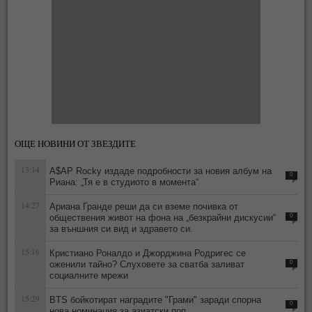
ОЩЕ НОВИНИ ОТ ЗВЕЗДИТЕ
13:14
A$AP Rocky издаде подробности за новия албум на
0
Риана: „Тя е в студиото в момента“
14:27
Ариана Гранде реши да си вземе почивка от
обществения живот на фона на „безкрайни дискусии“
0
за външния си вид и здравето си.
15:16
Кристиано Роналдо и Джорджина Родригес се
оженили тайно? Слуховете за сватба заливат
0
социалните мрежи
15:29
BTS бойкотират наградите "Грами" заради спорна
0
нова номинация за азиатски поп