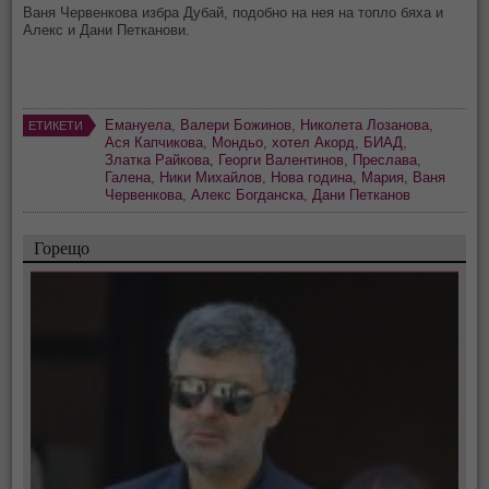
Ваня Червенкова избра Дубай, подобно на нея на топло бяха и
Алекс и Дани Петканови.
Емануела
,
Валери Божинов
,
Николета Лозанова
,
ЕТИКЕТИ
Ася Капчикова
,
Мондьо
,
хотел Акорд
,
БИАД
,
Златка Райкова
,
Георги Валентинов
,
Преслава
,
Галена
,
Ники Михайлов
,
Нова година
,
Мария
,
Ваня
Червенкова
,
Алекс Богданска
,
Дани Петканов
Горещо