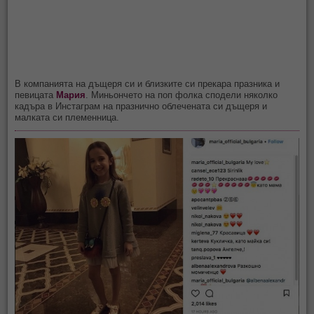
В компанията на дъщеря си и близките си прекара празника и
певицата
Мария
. Миньончето на поп фолка сподели няколко
кадъра в Инстаграм на празнично облечената си дъщеря и
малката си племенница.