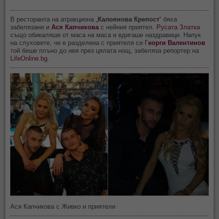
В ресторанта на атракциона „
Калоянова Крепост
“ бяха
забелязани и
Ася Капчикова
с нейния приятел.
Русата Златка
също обикаляше от маса на маса и вдигаше наздравици. Напук
на слуховете, че е разделена с приятеля си Г
еорги Валентинов
той беше плъно до нея през цялата нощ, забеляза репортер на
LifeOnline.bg
.
Ася Капчикова с Живко и приятели