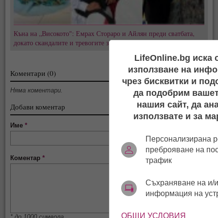
Къна на „Високото": Емрах Стораро и Айлян преди сватбата,
докато скандалите и тревогите за Тони не стихват
LifeOnline.bg иска
използване на инфо
Коментари (0)
чрез бисквитки и под
Няма коментари.
да подобрим вашет
нашия сайт, да ан
Добави коментар
използвате и за ма
Име
*
Персонализирана р
преброяване на по
Коментар
*
трафик
Съхраняване на и/и
информация на уст
ОБЩИ УСЛОВИЯ
* до 1000 символа