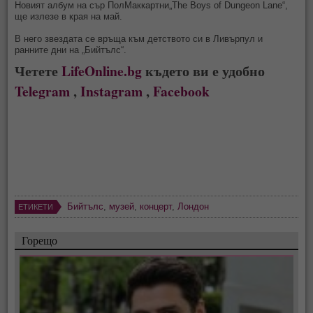
Новият албум на сър ПолМаккартни„The Boys of Dungeon Lane“,
ще излезе в края на май.
В него звездата се връща към детството си в Ливърпул и
ранните дни на „Бийтълс“.
Четете
LifeOnline.bg
където ви е удобно
Telegram
,
Instagram
,
Facebook
Бийтълс
,
музей
,
концерт
,
Лондон
ЕТИКЕТИ
Горещо