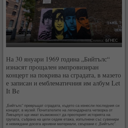
Снимка:
БГНЕС
На 30 януари 1969 година „Бийтълс“
изнасят прощален импровизиран
концерт на покрива на сградата, в мазето
е записан и емблематичния им албум Let
It Be
„Бийтълс“ превръщат сградата, където са изнесли последния си
концерт, в музей. Почитателите на легендарната четворка от
Ливърпул ще имат възможност да преоткрият историята на
групата, събрана на цели седем етажа, изпълнени със сувенири
и невиждани досега архивни материали, свързани с „Бийтълс“.