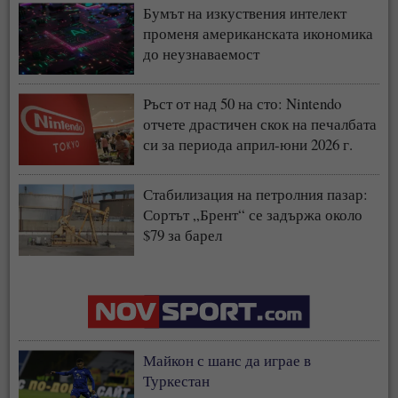
Бумът на изкуствения интелект
променя американската икономика
до неузнаваемост
Ръст от над 50 на сто: Nintendo
отчете драстичен скок на печалбата
си за периода април-юни 2026 г.
Стабилизация на петролния пазар:
Сортът „Брент“ се задържа около
$79 за барел
Майкон с шанс да играе в
Туркестан