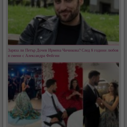
Заряза ли Петър Дочев Ирмена Чичикова? След 8 години любов
я смени с Александра Фейгин