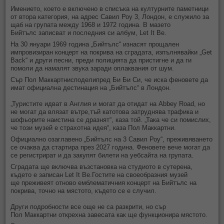
Имението, което е включено в списъка на културните паметници
от втора категория, на адрес Савил Роу 3, Лондон, е служило за
щаб на групата между 1968 и 1972 година. В мазето
Бийтълс записват и последния си албум, Let It Be.
На 30 януари 1969 година „Бийтълс“ изнасят прощален
импровизиран концерт на покрива на сградата, изпълнявайки „Get
Back“ и други песни, преди полицията да пристигне и да ги
помоли да намалят звука заради оплаквания от шум.
Сър Пол Маккартнисподелипред Би Би Си, че иска феновете да
имат официална дестинация на „Бийтълс“ в Лондон.
„Туристите идват в Англия и могат да отидат на Abbey Road, но
не могат да влязат вътре,тъй катотова затруднява трафика и
шофьорите наистина се дразнят“, каза той. „Така че си помислих,
че този музей е страхотна идея“, каза Пол Маккартни.
Официално озаглавено „Бийтълс на 3 Савил Роу“, преживяването
се очаква да стартира през 2027 година. Феновете вече могат да
се регистрират и да закупят билети на уебсайта на групата.
Сградата ще включва възстановка на студиото в сутерена,
където е записан Let It Be.Гостите на своеобразния музей
ще преживеят отново емблематичния концерт на Бийтълс на
покрива, точно на мястото, където се е случил.
Други подробности все още не са разкрити, но сър
Пол Маккартни открехна завесата как ще функционира мястото.