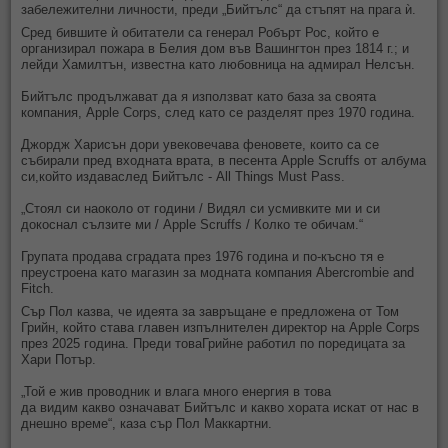
забележителни личности, преди „Бийтълс“ да стъпят на прага ѝ.
Сред бившите ѝ обитатели са генерал Робърт Рос, който е
организирал пожара в Белия дом във Вашингтон през 1814 г.; и
лейди Хамилтън, известна като любовница на адмирал Нелсън.
Бийтълс продължават да я използват като база за своята
компания, Apple Corps, след като се разделят през 1970 година.
Джордж Харисън дори увековечава феновете, които са се
събирали пред входната врата, в песента Apple Scruffs от албума
си,който издаваслед Бийтълс - All Things Must Pass.
„Стоял си наоколо от години / Видял си усмивките ми и си
докоснал сълзите ми / Apple Scruffs / Колко те обичам.“
Групата продава сградата през 1976 година и по-късно тя е
преустроена като магазин за модната компания Abercrombie and
Fitch.
Сър Пол казва, че идеята за завръщане е предложена от Том
Грийн, който става главен изпълнителен директор на Apple Corps
през 2025 година. Преди товаГрийне работил по поредицата за
Хари Потър.
„Той е жив проводник и влага много енергия в това
да видим какво означават Бийтълс и какво хората искат от нас в
днешно време“, каза сър Пол Маккартни.