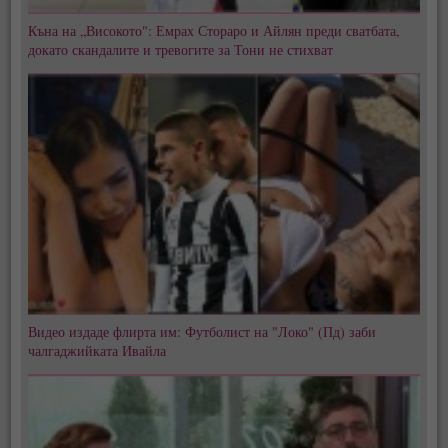
Къна на „Високото": Емрах Стораро и Айлян преди сватбата,
докато скандалите и тревогите за Тони не стихват
Видео издаде флирта им: Футболист на "Локо" (Пд) заби
чалгаджийката Ивайла