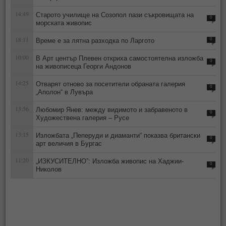
14:49
Старото училище на Созопол пази съкровищата на
0
морската живопис
18:11
Време е за лятна разходка по Ларгото
0
10:00
В Арт център Плевен откриха самостоятелна изложба
0
на живописеца Георги Андонов
14:25
Отварят отново за посетители обраната галерия
0
„Аполон“ в Лувъра
13:56
Любомир Янев: между видимото и забравеното в
0
Художествена галерия – Русе
13:15
Изложбата „Пеперуди и диаманти“ показва британски
0
арт величия в Бургас
11:20
„ИЗКУСИТЕЛНО”: Изложба живопис на Хаджии-
0
Николов