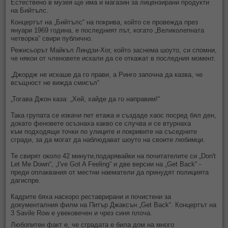
Естествено в музея ще има и магазин за лицензирани продукти
на Бийтълс.
Концертът на „Бийтълс“ на покрива, който се провежда през
януари 1969 година, е последният път, когато „Великолепната
четворка“ свири публично.
Режисьорът Майкъл Линдзи-Хог, който заснема шоуто, си спомни,
че някои от членовете искали да се откажат в последния момент.
„Джордж не искаше да го прави, а Ринго започна да казва, че
всъщност не вижда смисъл“
„Тогава Джон каза: „Хей, хайде да го направим!“
Така групата се изкачи пет етажа и създаде хаос посред бял ден,
докато феновете осъзнаха какво се случва и се втурнаха
към подходящи точки по улиците и покривите на съседните
сгради, за да могат да наблюдават шоуто на своите любимци.
Те свирят около 42 минути,подарявайки на почитателите си „Don't
Let Me Down“, „I've Got A Feeling“ и две версии на „Get Back“ -
преди оплаквания от местни наематели да принудят полицията
дагиспре.
Кадрите бяха наскоро реставрирани и почистени за
документалния филм на Питър Джаксън „Get Back“. Концертът на
3 Savile Row е увековечен и чрез синя плоча.
Любопитен факт е, че сградата е била дом на много