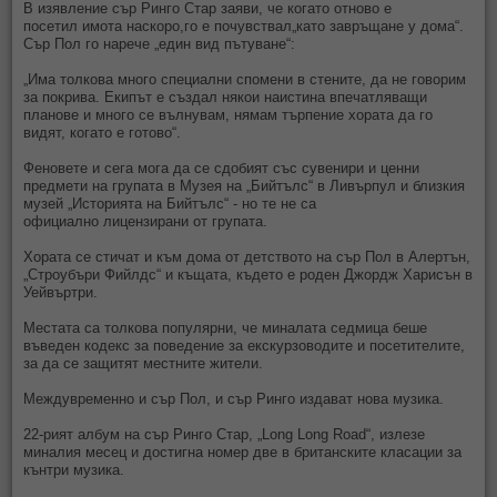
В изявление сър Ринго Стар заяви, че когато отново е
посетил имота наскоро,го е почувствал„като завръщане у дома“.
Сър Пол го нарече „един вид пътуване“:
„Има толкова много специални спомени в стените, да не говорим
за покрива. Екипът е създал някои наистина впечатляващи
планове и много се вълнувам, нямам търпение хората да го
видят, когато е готово“.
Феновете и сега мога да се сдобият със сувенири и ценни
предмети на групата в Музея на „Бийтълс“ в Ливърпул и близкия
музей „Историята на Бийтълс“ - но те не са
официално лицензирани от групата.
Хората се стичат и към дома от детството на сър Пол в Алертън,
„Строубъри Фийлдс“ и къщата, където е роден Джордж Харисън в
Уейвъртри.
Местата са толкова популярни, че миналата седмица беше
въведен кодекс за поведение за екскурзоводите и посетителите,
за да се защитят местните жители.
Междувременно и сър Пол, и сър Ринго издават нова музика.
22-рият албум на сър Ринго Стар, „Long Long Road“, излезе
миналия месец и достигна номер две в британските класации за
кънтри музика.