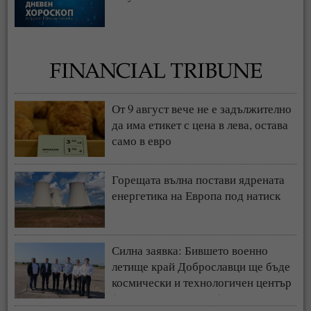
От 9 август вече не е задължително
да има етикет с цена в лева, остава
само в евро
Горещата вълна постави ядрената
енергетика на Европа под натиск
Силна заявка: Бившето военно
летище край Доброславци ще бъде
космически и технологичен център
(СНИМКИ + ВИДЕО)