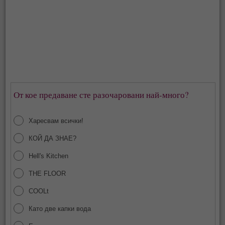
От кое предаване сте разочаровани най-много?
Харесвам всички!
КОЙ ДА ЗНАЕ?
Hell's Kitchen
THE FLOOR
COOLt
Като две капки вода