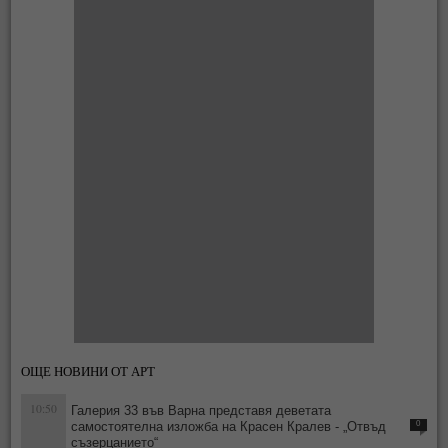
ОЩЕ НОВИНИ ОТ АРТ
10:50
Галерия 33 във Варна представя деветата
самостоятелна изложба на Красен Кралев - „Отвъд
0
съзерцанието“