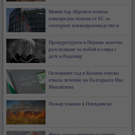
Министър Абровси поиска
извънредна помощ от ЕС за
секторите млекопроизводство и
свиневъдство
Прокуратурата в Перник започна
разследване за побой и гавра с
дете в Радомир
Основният съд в Кочани отново
отказа лечение на българката Ива
Михайлова
Пожар пламна в Пловдивско
Жеги, скъпа енергия и сложна