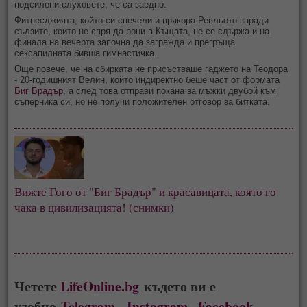
подсилени слуховете, че са заедно.
Фитнесджията, който си спечели и прякора Ревльото заради
сълзите, които не спря да рони в Къщата, не се сдържа и на
финала на вечерта започна да загражда и прегръща
сексапилната бивша гимнастичка.
Още повече, че на сбирката не присъстваше гаджето на Теодора
- 20-годишният Велин, който индиректно беше част от формата
Биг Брадър
, а след това отправи покана за мъжки двубой към
съперника си, но не получи положителен отговор за битката.
Вижте Гого от "Биг Брадър" и красавицата, която го
чака в цивилизацията! (снимки)
Четете
LifeOnline.bg
където ви е
удобно
Telegram
,
Instagram
,
Facebook