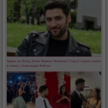
Заряза ли Петър Дочев Ирмена Чичикова? След 8 години любов
я смени с Александра Фейгин