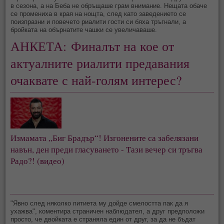
в сезона, а на Беба не обръщаше грам внимание. Нещата обаче
се промениха в края на нощта, след като заведението се
поизпразни и повечето риалити гости си бяха тръгнали, а
бройката на обърнатите чашки се увеличаваше.
АНКЕТА:
Финалът на кое от
актуалните риалити предавания
очаквате с най-голям интерес?
Измамата „Биг Брадър“! Изгонените са забелязани
навън, ден преди гласуването - Тази вечер си тръгва
Радо?! (видео)
"Явно след няколко питиета му дойде смелостта пак да я
ухажва", коментира страничен наблюдател, а друг предположи
просто, че двойката е страняла един от друг, за да не бъдат