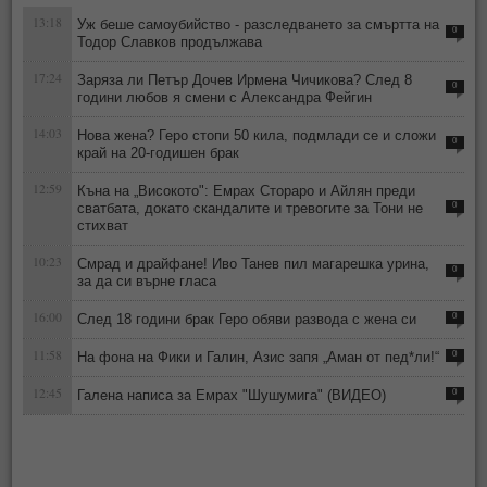
13:18
Уж беше самоубийство - разследването за смъртта на
0
Тодор Славков продължава
17:24
Заряза ли Петър Дочев Ирмена Чичикова? След 8
0
години любов я смени с Александра Фейгин
14:03
Нова жена? Геро стопи 50 кила, подмлади се и сложи
0
край на 20-годишен брак
12:59
Къна на „Високото": Емрах Стораро и Айлян преди
сватбата, докато скандалите и тревогите за Тони не
0
стихват
10:23
Смрад и драйфане! Иво Танев пил магарешка урина,
0
за да си върне гласа
16:00
След 18 години брак Геро обяви развода с жена си
0
11:58
На фона на Фики и Галин, Азис запя „Аман от пед*ли!“
0
12:45
Галена написа за Емрах "Шушумига" (ВИДЕО)
0