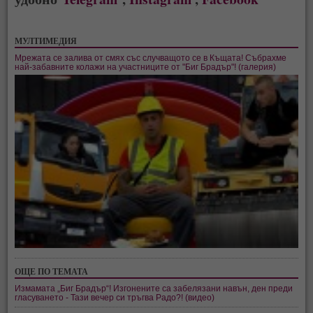
МУЛТИМЕДИЯ
Мрежата се залива от смях със случващото се в Къщата! Събрахме
най-забавните колажи на участниците от "Биг Брадър"! (галерия)
ОЩЕ ПО ТЕМАТА
Измамата „Биг Брадър“! Изгонените са забелязани навън, ден преди
гласуването - Тази вечер си тръгва Радо?! (видео)