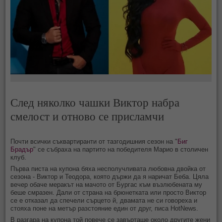
След няколко чашки Виктор набра
смелост и отново се присламчи
Почти всички съквартиранти от тазгодишния сезон на "
Биг
Брадър
" се събраха на партито на победителя Марио в столичен
клуб.
Първа писта на купона бяха несполучливата любовна двойка от
сезона - Виктор и Теодора, която държи да я наричат Беба. Цяла
вечер обаче меракът на мачото от Бургас към възлюбената му
беше смразен. Дали от страна на брюнетката или просто Виктор
се е отказал да спечели сърцето й, двамата не си говореха и
стояха поне на метър разстояние един от друг, писа HotNews.
В разгара на купона той повече се завърташе около другите жени