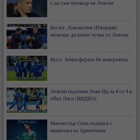
е да съм треньор на Левски
Косич: Локомотив (Пловдив)
можеше да вземе точка от Левски
Кусо: Атмосферата бе невероятна
Левски подчини Локо Пд за 4 от 4 в
efbet Лига (ВИДЕО)
Манчестър Сити подписа с
национал на Аржентина