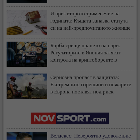
И през второто тримесечие на
годината: Къщата запазва статута
си на най-предпочитаното жилище
у нас
Борба срещу прането на пари:
Регулаторите в Япония затягат
контрола на криптоборсите в
страната
Сериозна пропаст в защитата:
Екстремните горещини и пожарите
в Европа поставят под риск
застрахователния модел
Веласкес: Невероятно удоволствие