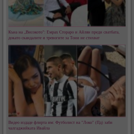
Къна на „Високото": Емрах Стораро и Айлян преди сватбата,
докато скандалите и тревогите за Тони не стихват
Видео издаде флирта им: Футболист на "Локо" (Пд) заби
чалгаджийката Ивайла