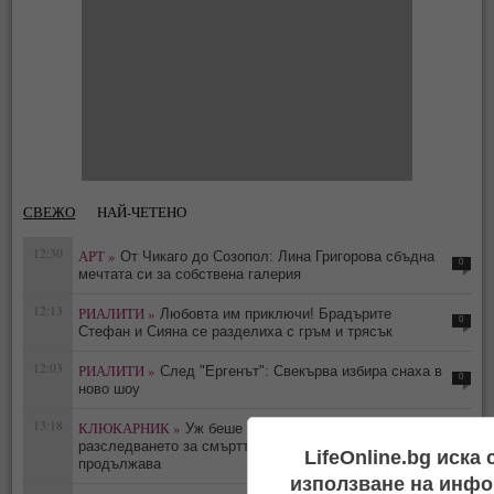
СВЕЖО
НАЙ-ЧЕТЕНО
12:30
АРТ »
От Чикаго до Созопол: Лина Григорова сбъдна
0
мечтата си за собствена галерия
12:13
РИАЛИТИ »
Любовта им приключи! Брадърите
0
Стефан и Сияна се разделиха с гръм и трясък
12:03
РИАЛИТИ »
След "Ергенът": Свекърва избира снаха в
0
ново шоу
13:18
КЛЮКАРНИК »
Уж беше самоубийство -
0
разследването за смъртта на Тодор Славков
LifeOnline.bg иска
продължава
използване на инфо