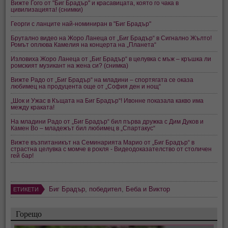
Вижте Гого от "Биг Брадър" и красавицата, която го чака в
цивилизацията! (снимки)
Георги с ланците най-номиниран в "Биг Брадър"
Брутално видео на Жоро Ланеца от „Биг Брадър“ в Сигнално Жълто!
Ромът оплюва Камелия на концерта на „Планета“
Изловиха Жоро Ланеца от „Биг Брадър“ в целувка с мъж – кръшка ли
ромският музикант на жена си? (снимка)
Вижте Радо от „Биг Брадър“ на младини – спортягата се оказа
любимец на продуцента още от „София ден и нощ“
„Шок и Ужас в Къщата на Биг Брадър“! Ивонне показала какво има
между краката!
На младини Радо от „Биг Брадър“ бил първа дружка с Дим Дуков и
Камен Во – младежът бил любимец в „Спартакус“
Вижте възпитаникът на Семинарията Марио от „Биг Брадър“ в
страстна целувка с момче в рокля - Видеодоказателство от столичен
гей бар!
Биг Брадър
,
победител
,
Беба и Виктор
ЕТИКЕТИ
Горещо