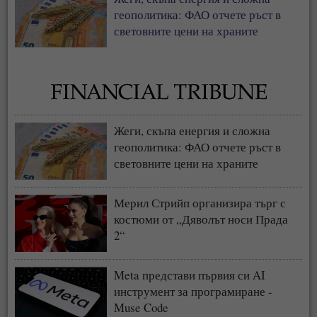
геополитика: ФАО отчете ръст в
световните цени на храните
Жеги, скъпа енергия и сложна
геополитика: ФАО отчете ръст в
световните цени на храните
Мерил Стрийп организира търг с
костюми от „Дяволът носи Прада
2“
Meta представи първия си AI
инструмент за програмиране -
Muse Code