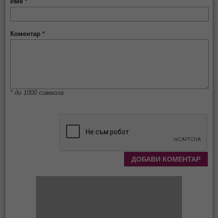
Име
*
Коментар
*
* до 1000 символа