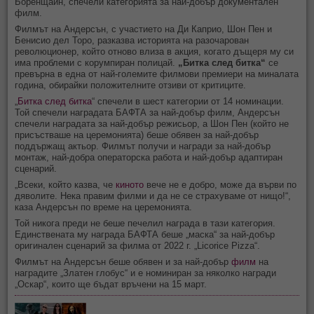
Боренщайн, спечели категорията за най-добър документален
филм.
Филмът на Андерсън, с участието на Ди Каприо, Шон Пен и
Бенисио дел Торо, разказва историята на разочарован
революционер, който отново влиза в акция, когато дъщеря му си
има проблеми с корумпиран полицай.
„Битка след битка“
се
превърна в една от най-големите филмови премиери на миналата
година, обирайки положителните отзиви от критиците.
„
Битка след битка
“ спечели в шест категории от 14 номинации.
Той спечели наградата БАФТА за най-добър филм, Андерсън
спечели наградата за най-добър режисьор, а Шон Пен (който не
присъстваше на церемонията) беше обявен за най-добър
поддържащ актьор. Филмът получи и награди за най-добър
монтаж, най-добра операторска работа и най-добър адаптиран
сценарий.
„Всеки, който казва, че
киното
вече не е добро, може да върви по
дяволите. Нека правим филми и да не се страхуваме от нищо!“,
каза Андерсън по време на церемонията.
Той никога преди не беше печелил награда в тази категория.
Единствената му награда БАФТА беше „маска“ за най-добър
оригинален сценарий за филма от 2022 г. „Licorice Pizza“.
Филмът на Андерсън беше обявен и за най-добър
филм
на
наградите „Златен глобус“ и е номиниран за няколко награди
„Оскар“, които ще бъдат връчени на 15 март.