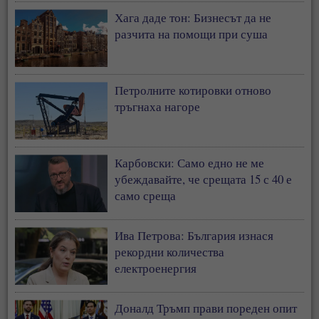
Хага даде тон: Бизнесът да не
разчита на помощи при суша
Петролните котировки отново
тръгнаха нагоре
Карбовски: Само едно не ме
убеждавайте, че срещата 15 с 40 е
само среща
Ива Петрова: България изнася
рекордни количества
електроенергия
Доналд Тръмп прави пореден опит