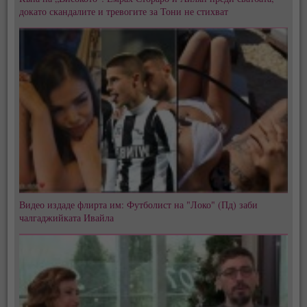
докато скандалите и тревогите за Тони не стихват
Видео издаде флирта им: Футболист на "Локо" (Пд) заби
чалгаджийката Ивайла