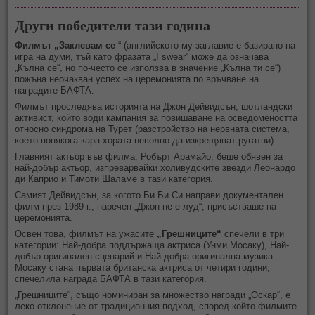
Други победители тази година
Филмът „
Заклевам се
“ (английското му заглавие е базирано на
игра на думи, тъй като фразата „I swear“ може да означава
„Кълна се“, но по-често се използва в значение „Кълна ти се“)
пожъна неочакван успех на церемонията по връчване на
наградите БАФТА.
Филмът проследява историята на Джон Дейвидсън, шотландски
активист, който води кампания за повишаване на осведомеността
относно синдрома на Турет (разстройство на нервната система,
което понякога кара хората неволно да изкрещяват ругатни).
Главният актьор във филма, Робърт Арамайо, беше обявен за
най-добър актьор, изпреварвайки холивудските звезди Леонардо
ди Каприо и Тимоти Шаламе в тази категория.
Самият Дейвидсън, за когото Би Би Си направи документален
филм през 1989 г., наречен „Джон не е луд“, присъстваше на
церемонията.
Освен това, филмът на ужасите
„Грешниците“
спечели в три
категории: Най-добра поддържаща актриса (Унми Мосаку), Най-
добър оригинален сценарий и Най-добра оригинална музика.
Мосаку стана първата британска актриса от четири години,
спечелила награда БАФТА в тази категория.
„Грешниците“, също номиниран за множество награди „Оскар“, е
леко отклонение от традиционния подход, според който филмите