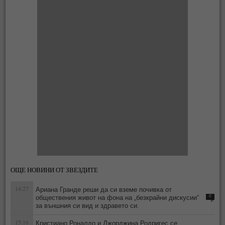
ОЩЕ НОВИНИ ОТ ЗВЕЗДИТЕ
14:27
Ариана Гранде реши да си вземе почивка от
обществения живот на фона на „безкрайни дискусии“
0
за външния си вид и здравето си.
15:16
Кристиано Роналдо и Джорджина Родригес се