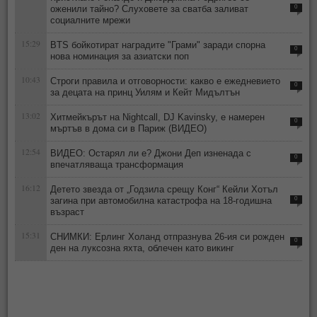
оженили тайно? Слуховете за сватба заливат
0
социалните мрежи
15:29
BTS бойкотират наградите "Грами" заради спорна
0
нова номинация за азиатски поп
10:43
Строги правила и отговорности: какво е ежедневието
0
за децата на принц Уилям и Кейт Мидълтън
13:02
Хитмейкърът на Nightcall, DJ Kavinsky, е намерен
0
мъртъв в дома си в Париж (ВИДЕО)
12:54
ВИДЕО: Остарял ли е? Джони Деп изненада с
0
впечатляваща трансформация
16:12
Детето звезда от „Годзила срещу Конг“ Кейли Хотъл
загина при автомобилна катастрофа на 18-годишна
0
възраст
15:31
СНИМКИ: Ерлинг Холанд отпразнува 26-ия си рожден
0
ден на луксозна яхта, облечен като викинг