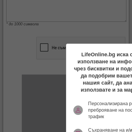
* до 1000 символа
LifeOnline.bg иска
използване на инфо
чрез бисквитки и под
да подобрим вашет
нашия сайт, да ан
използвате и за ма
Персонализирана р
преброяване на по
трафик
Съхраняване на и/и