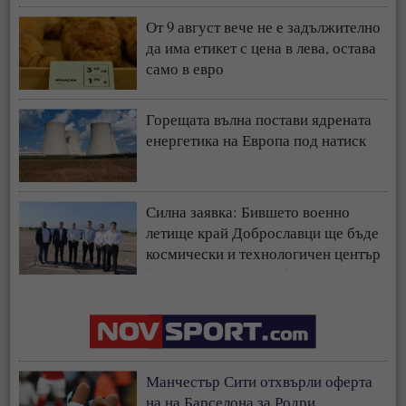
От 9 август вече не е задължително
да има етикет с цена в лева, остава
само в евро
Горещата вълна постави ядрената
енергетика на Европа под натиск
Силна заявка: Бившето военно
летище край Доброславци ще бъде
космически и технологичен център
(СНИМКИ + ВИДЕО)
Манчестър Сити отхвърли оферта
на на Барселона за Родри