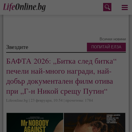
Меню
Всички новини
Звездите
ПОПИТАЙ ЕЛЗА
БАФТА 2026: „Битка след битка“
печели най-много награди, най-
добър документален филм отива
при „Г-н Никой срещу Путин“
Lifeonline.bg | 23 февруари, 10:54 | прочетена: 1784