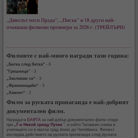
„Дяволът носи Прада“, „Писък“ и 18 други най-
очаквани филмови премиери за 2026 г. (ТРЕЙЛЪРИ)
Филмите с най-много награди тази година:
„Битка след битка“
- 6
"Грешници"
- 3
„
Заклевам се“
- 3
„Франкенщайн“
- 3
„Хамнет“
- 2
Филм за руската пропаганда е най-добрият
документален филм.
Наградата
БАФТА
за най-добър документален филм отиде
при
„
Г-н Никой срещу Путин
“, в който Таланкин снима в
училището си в малък град близо до Челябинск. Филмът
изследва действието на руската пропаганда след руската