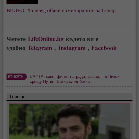
ВИДЕО: Холивуд обяви номинираните за Оскар 
Четете
LifeOnline.bg
където ви е
удобно
Telegram
,
Instagram
,
Facebook
БАФТА
,
кино
,
филм
,
награда
,
Оскар
,
Г-н Никой
ЕТИКЕТИ
срещу Путин
,
Битка след битка
Горещо