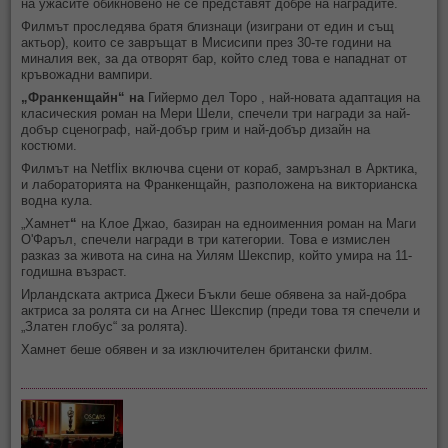
на ужасите обикновено не се представят добре на наградите.
Филмът проследява братя близнаци (изиграни от един и същ
актьор), които се завръщат в Мисисипи през 30-те години на
миналия век, за да отворят бар, който след това е нападнат от
кръвожадни вампири.
„Франкенщайн“ на
Гийермо дел Торо , най-новата адаптация на
класическия роман на Мери Шели, спечели три награди за най-
добър сценограф, най-добър грим и най-добър дизайн на
костюми.
Филмът на Netflix включва сцени от кораб, замръзнал в Арктика,
и лабораторията на Франкенщайн, разположена на викторианска
водна кула.
„Хамнет
“
на Клое Джао, базиран на едноименния роман на Маги
О'Фаръл, спечели награди в три категории. Това е измислен
разказ за живота на сина на Уилям Шекспир, който умира на 11-
годишна възраст.
Ирландската актриса Джеси Бъкли беше обявена за най-добра
актриса за ролята си на Агнес Шекспир (преди това тя спечели и
„Златен глобус“ за ролята).
Хамнет беше обявен и за изключителен британски филм.