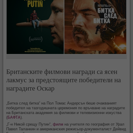
Британските филмови награди са ясен
лакмус за предстоящите победители на
наградите Оскар
„Битка след битка“ на Пол Томас Андерсън беше очакваният
победител на тазгодишната церемония по връчване на наградите
на Британската академия за филмови и телевизионни изкуства
(
БАФТА
).
„Г-н Никой срещу Путин“,
филм
на учителя по география от Урал
Павел Таланкин и американския режисьор-документалист Дейвид