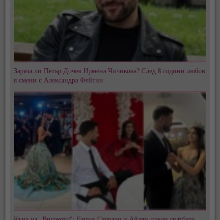
Заряза ли Петър Дочев Ирмена Чичикова? След 8 години любов
я смени с Александра Фейгин
Къна на „Високото": Емрах Стораро и Айлян преди сватбата,