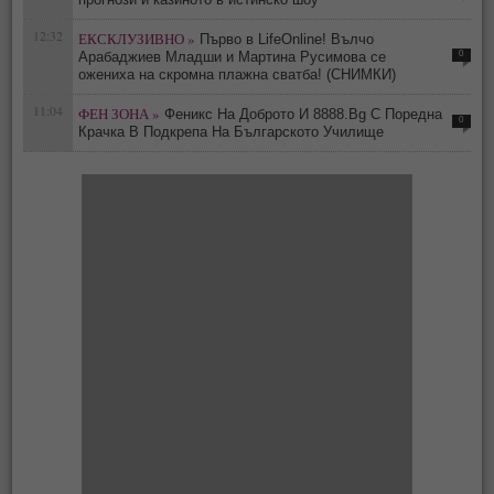
12:32
ЕКСКЛУЗИВНО »
Първо в LifeOnline! Вълчо
0
Арабаджиев Младши и Мартина Русимова сe
oжениха на скромна плажна сватба! (СНИМКИ)
11:04
ФЕН ЗОНА »
Феникс На Доброто И 8888.Bg С Поредна
0
Крачка В Подкрепа На Българското Училище