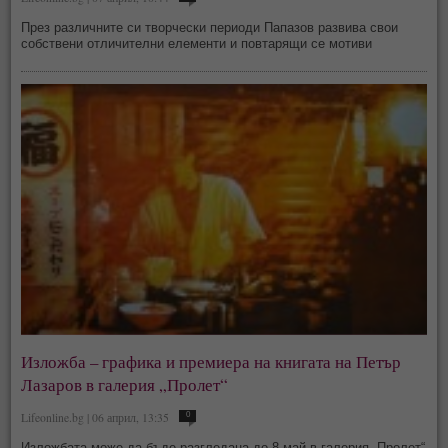
През различните си творчески периоди Папазов развива свои
собствени отличителни елементи и повтарящи се мотиви
Изложба – графика и премиера на книгата на Петър
Лазаров в галерия „Пролет“
Lifeonline.bg | 06 април, 13:35
0
Изложбата може да бъде разгледана до 8 май в галерия „Пролет“