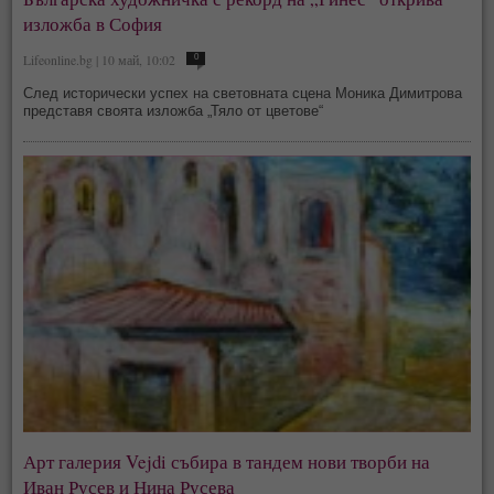
изложба в София
Lifeonline.bg | 10 май, 10:02
0
След исторически успех на световната сцена Моника Димитрова
представя своята изложба „Тяло от цветове“
Арт галерия Vejdi събира в тандем нови творби на
Иван Русев и Нина Русева