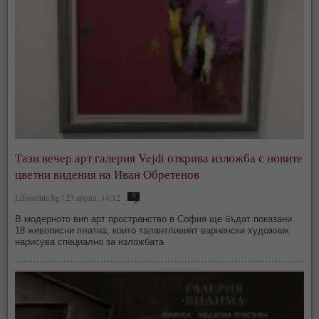
Тази вечер арт галерия Vejdi открива изложба с новите
цветни видения на Иван Обретенов
Lifeonline.bg | 23 април, 14:12
0
В модерното вип арт пространство в София ще бъдат показани
18 живописни платна, които талантливият варненски художник
нарисува специално за изложбата