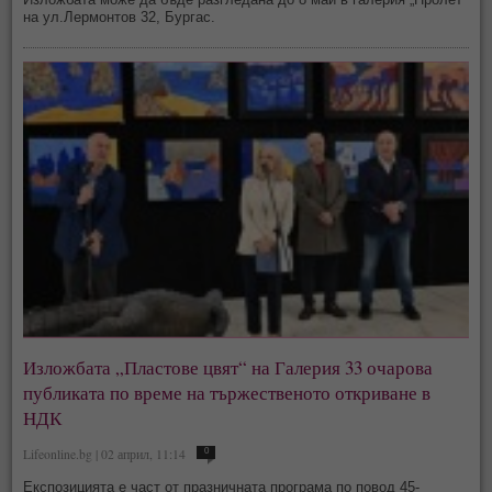
на ул.Лермонтов 32, Бургас.
Изложбата „Пластове цвят“ на Галерия 33 очарова
публиката по време на тържественото откриване в
НДК
Lifeonline.bg | 02 април, 11:14
0
Експозицията е част от празничната програма по повод 45-