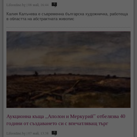
Lifeonline.bg | 08 май, 16:44
0
Калия Калъчева е съвременна българска художничка, работеща
в областта на абстрактната живопис
Аукционна къща „Аполон и Меркурий” отбелязва 40
години от създаването си с впечатляващ търг
Lifeonline.bg | 07 май, 13:38
0