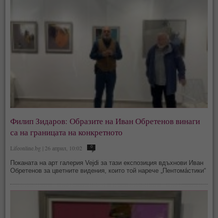
Филип Зидаров: Образите на Иван Обретенов винаги
са на границата на конкретното
Lifeonline.bg | 26 април, 10:02
0
Поканата на арт галерия Vejdi за тази експозиция вдъхнови Иван
Обретенов за цветните видения, които той нарече „Пентома́стики“