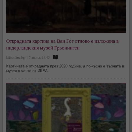
Открадната картина на Ван Гог отново е изложена в
нидерландския музей Грьонинген
Lifeonline.bg | 17 април, 14:43
0
Картината е открадната през 2020 година, а по-късно е върната в
музея в чанта от ИКЕА