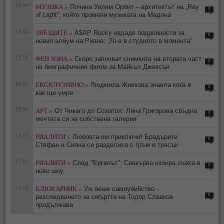
15:19
МУЗИКА »
Почина Уилям Орбит – архитектът на „Ray
0
of Light“, който промени музиката на Мадона
13:14
ЗВЕЗДИТЕ »
A$AP Rocky издаде подробности за
0
новия албум на Риана: „Тя е в студиото в момента“
12:56
ФЕН ЗОНА »
Скоро започват снимките на втората част
0
на биографичния филм за Майкъл Джексън
10:50
ЕКСКЛУЗИВНО »
Людмила Живкова знаела кога и
0
как ще умре
12:30
АРТ »
От Чикаго до Созопол: Лина Григорова сбъдна
0
мечтата си за собствена галерия
12:13
РИАЛИТИ »
Любовта им приключи! Брадърите
0
Стефан и Сияна се разделиха с гръм и трясък
12:03
РИАЛИТИ »
След "Ергенът": Свекърва избира снаха в
0
ново шоу
13:18
КЛЮКАРНИК »
Уж беше самоубийство -
0
разследването за смъртта на Тодор Славков
продължава