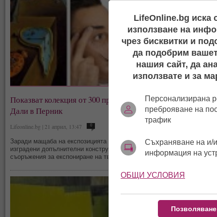
LifeOnline.bg иска
използване на инфо
чрез бисквитки и под
да подобрим вашет
нашия сайт, да ан
използвате и за ма
Показват колекция от 300 произведения на Салвадор
Персонализирана р
Дали в Перник
преброяване на по
трафик
Lifeonline.bg | 21 април, 13:47
0
Заради мащаба на експозицията в галерия „Любен Гайдаров“ са
Съхраняване на и/и
изградени допълнителни конструктивни и архитектурни
информация на уст
съоръжения за експониране на творбите.
ОБЩИ УСЛОВИЯ
Позволяване