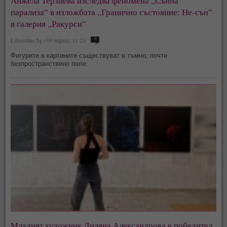
Анжела Терзиева изследва феномена „Сънна
парализа“ в изложбата „Гранично състояние: Не-сън“
в галерия „Ракурси“
Lifeonline.bg | 09 април, 11:23
0
Фигурите в картините съществуват в тъмно, почти
безпространствено поле.
Младият художник Лиляна Александрова е победител