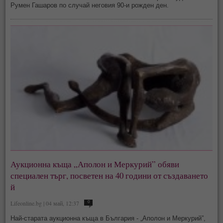
Румен Гашаров по случай неговия 90-и рожден ден.
Аукционна къща „Аполон и Меркурий” обяви
специален търг, посветен на 40 години от създаването
й
Lifeonline.bg | 04 май, 12:37
0
Най-старата аукционна къща в България - „Аполон и Меркурий”,