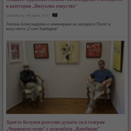
в категория „Визуално изкуство“
Lifeonline.bg | 08 април, 12:47
0
Лиляна Александрова е номинирана за наградата Полет в
изкуството „Стоян Камбарев“
Христо Бозуков разголва душата си в галерия
„Червеното пони“ с изложбата „Влюбване“