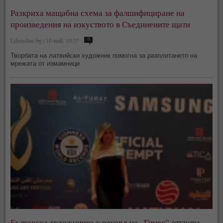
Разкриха мащабна схема за фалшифициране на
произведения на изкуството в Съединените щати
Lifeonline.bg | 10 май, 10:37
0
Творбата на латвийски художник помогна за разплитането на
мрежата от измамници
Българска художничка с рекорд на „Гинес“ открива