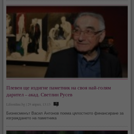
Плевен ще издигне паметник на своя най-голям
дарител – акад. Светлин Русев
Lifeonline.bg | 29 април, 13:13
0
Бизнесменът Васил Антонов поема цялостното финансиране за
изграждането на паметника