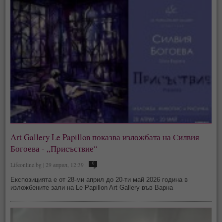
Art Gallery Le Papillon показва изложбата на Силвия
Богоева - „Присъствие“
Lifeonline.bg | 29 април, 12:39
0
Експозицията е от 28-ми април до 20-ти май 2026 година в
изложбените зали на Le Papillon Art Gallery във Варна