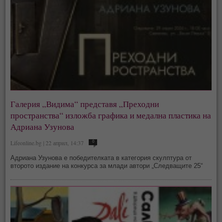
Галерия „Видима“ представя „Преходни
пространства“ изложба графика и медална пластика на
Адриана Узунова
Lifeonline.bg | 22 април, 14:37
0
Адриана Узунова е победителката в категория скулптура от
второто издание на конкурса за млади автори „Следващите 25“