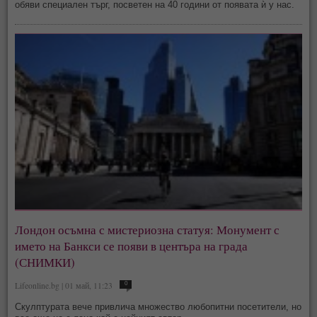
обяви специален търг, посветен на 40 години от появата ѝ у нас.
Лондон осъмна с мистериозна статуя: Монумент с
името на Банкси се появи в центъра на града
(СНИМКИ)
Lifeonline.bg | 01 май, 11:23
0
Скулптурата вече привлича множество любопитни посетители, но