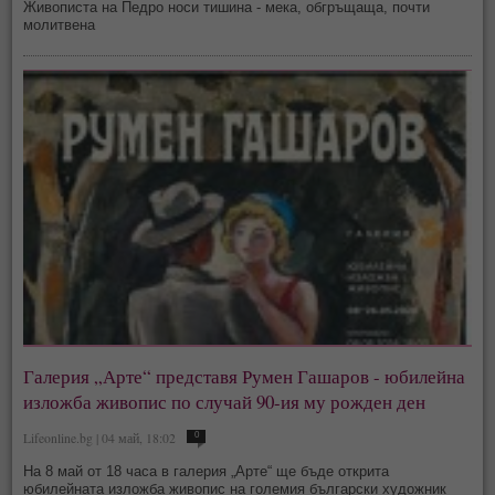
Живописта на Педро носи тишина - мека, обгръщаща, почти
молитвена
Галерия „Арте“ представя Румен Гашаров - юбилейна
изложба живопис по случай 90-ия му рожден ден
Lifeonline.bg | 04 май, 18:02
0
На 8 май от 18 часа в галерия „Арте“ ще бъде открита
юбилейната изложба живопис на големия български художник