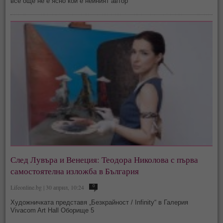
все още не е ясно кой е нейният автор
След Лувъра и Венеция: Теодора Николова с първа
самостоятелна изложба в България
Lifeonline.bg | 30 април, 10:24
0
Художничката представя „Безкрайност / Infinity“ в Галерия
Vivacom Art Hall Оборище 5