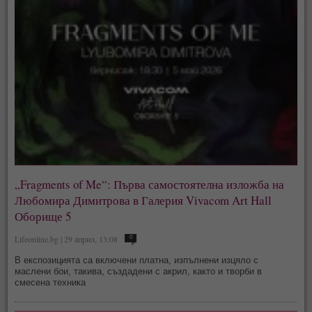
„Fragments of Me“: Първа самостоятелна изложба на
Любомира Димитрова в Галерия Vivacom Art Hall
Оборище 5
Lifeonline.bg | 29 април, 13:08
0
В експозицията са включени платна, изпълнени изцяло с
маслени бои, такива, създадени с акрил, както и творби в
смесена техника