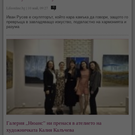
Lifeonline.bg | 10 май, 09:27
0
Иван Русев е скулпторът, който кара камъка да говори, защото го
превръща в завладяващо изкуство, подвластно на хармонията и
разума
Галерия „Нюанс“ ни пренася в ателието на
художничката Калия Калъчева