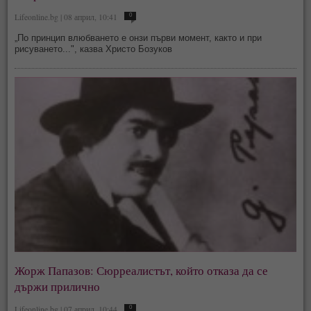
Lifeonline.bg | 08 април, 10:41
0
„По принцип влюбването е онзи първи момент, както и при
рисуването...", казва Христо Бозуков
Жорж Папазов: Сюрреалистът, който отказа да се
държи прилично
Lifeonline.bg | 07 април, 10:44
0