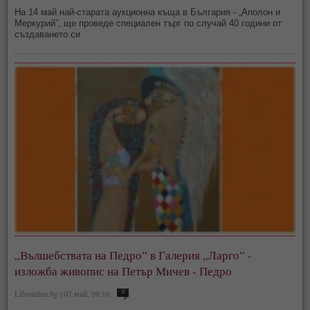
На 14 май най-старата аукционна къща в България - „Аполон и
Меркурий”, ще проведе специален търг по случай 40 години от
създаването си
„Вълшебствата на Педро“ в Галерия „Ларго“ -
изложба живопис на Петър Мичев - Педро
Lifeonline.bg | 07 май, 09:16
0