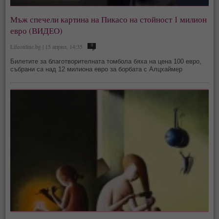
Мъж спечели картина на Пикасо на стойност 1 милион
евро (ВИДЕО)
Lifeonline.bg | 15 април, 14:35
0
Билетите за благотворителната томбола бяха на цена 100 евро,
събрани са над 12 милиона евро за борбата с Алцхаймер