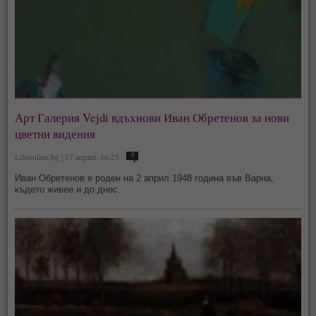
Арт Галерия Vejdi вдъхнови Иван Обретенов за нови
цветни видения
Lifeonline.bg | 17 април, 16:25
0
Иван Обретенов е роден на 2 април 1948 година във Варна,
където живее и до днес.