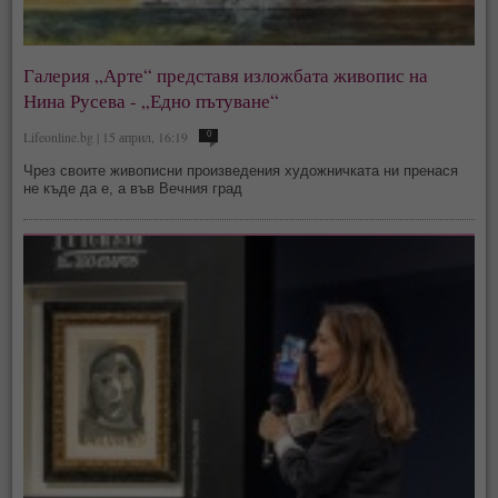
Галерия „Арте“ представя изложбата живопис на
Нина Русева - „Едно пътуване“
Lifeonline.bg | 15 април, 16:19
0
Чрез своите живописни произведения художничката ни пренася
не къде да е, а във Вечния град