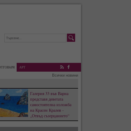
ОТГОВАРЯ
АРТ
RSS
Facebook
Всички новини
Галерия 33 във Варна
представя деветата
самостоятелна изложба
на Красен Кралев -
„Отвъд съзерцанието“