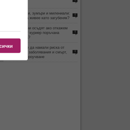
от мъжете?
2
Бейби бумъри, зумъри и милениали:
0
Кой наистина живее като загубеняк?
0
Може ли да ни осъдят ако откажем
да вземем от куриер поръчана
0
онлайн стока?
сички
1
Кафето може да намали риска от
чернодробни заболявания и смърт,
0
установява проучване