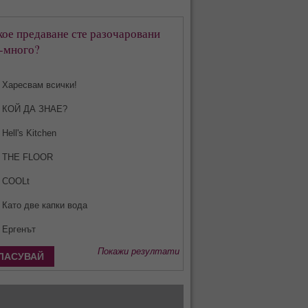
кое предаване сте разочаровани
-много?
Харесвам всички!
КОЙ ДА ЗНАЕ?
Hell's Kitchen
THE FLOOR
COOLt
Като две капки вода
Ергенът
Покажи резултати