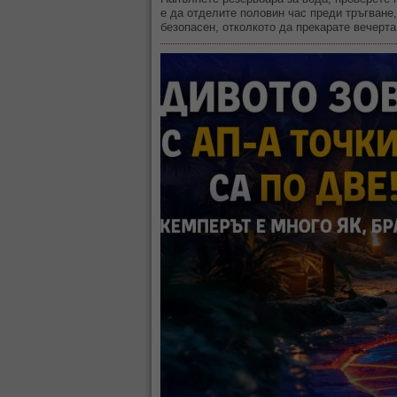
е да отделите половин час преди тръгване,
безопасен, отколкото да прекарате вечерта