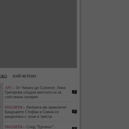
ЕЖО
НАЙ-ЧЕТЕНО
0
АРТ »
От Чикаго до Созопол: Лина
0
Григорова сбъдна мечтата си за
собствена галерия
3
РИАЛИТИ »
Любовта им приключи!
0
Брадърите Стефан и Сияна се
разделиха с гръм и трясък
3
РИАЛИТИ »
След "Ергенът":
0