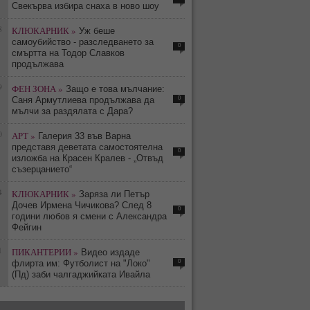
Свекърва избира снаха в ново шоу
8
КЛЮКАРНИК »
Уж беше
самоубийство - разследването за
0
смъртта на Тодор Славков
продължава
9
ФЕН ЗОНА »
Защо е това мълчание:
0
Саня Армутлиева продължава да
мълчи за раздялата с Дара?
0
АРТ »
Галерия 33 във Варна
представя деветата самостоятелна
0
изложба на Красен Кралев - „Отвъд
съзерцанието“
4
КЛЮКАРНИК »
Заряза ли Петър
Дочев Ирмена Чичикова? След 8
0
години любов я смени с Александра
Фейгин
1
ПИКАНТЕРИИ »
Видео издаде
0
флирта им: Футболист на "Локо"
(Пд) заби чалгаджийката Ивайла