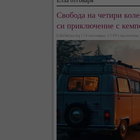
Свобода на четири коле
си приключение с кемп
LifeOnline.bg | 14 октомври, 13:59 | прочетена