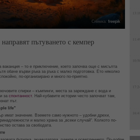
13:1
Снимка:
freepik
е направят пътуването с кемпер
11:4
10:5
а ваканция – то е приключение, което започва още с мисълта
ътя обаче върви ръка за ръка с малко подготовка. Ето няколко
покойно, по-организирано и много по-приятно.
17:2
ючовите спирки – къмпинги, места за зареждане с вода и
 и за
спонтанност
. Най-хубавите истории често започват там,
знат път.
le life”
16:4
ър имат значение. Вземете само нужното – удобни дрехи,
ринадлежности и малко храна за „всеки случай“. Колкото по-
нство остава за свободата.
ите
азовата бутилка, акумулатора, гумите и осветлението. По-добре