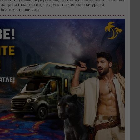
 за да си гарантирате, че домът на колела е сигурен и
 без ток в планината.