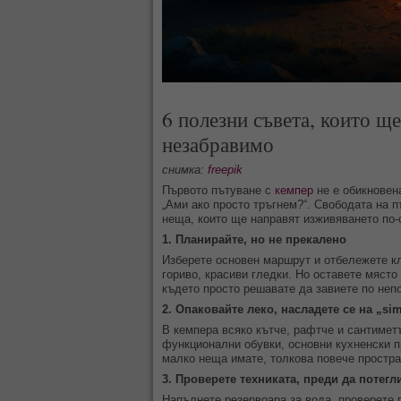
6 полезни съвета, които щ
незабравимо
снимка:
freepik
Първото пътуване с
кемпер
не е обикновен
„Ами ако просто тръгнем?“. Свободата на п
неща, които ще направят изживяването по-с
1. Планирайте, но не прекалено
Изберете основен маршрут и отбележете кл
гориво, красиви гледки. Но оставете място
където просто решавате да завиете по непо
2. Опаковайте леко, насладете се на „simp
В кемпера всяко кътче, рафтче и сантимет
функционални обувки, основни кухненски п
малко неща имате, толкова повече простра
3. Проверете техниката, преди да потегл
Напълнете резервоара за вода, проверете г