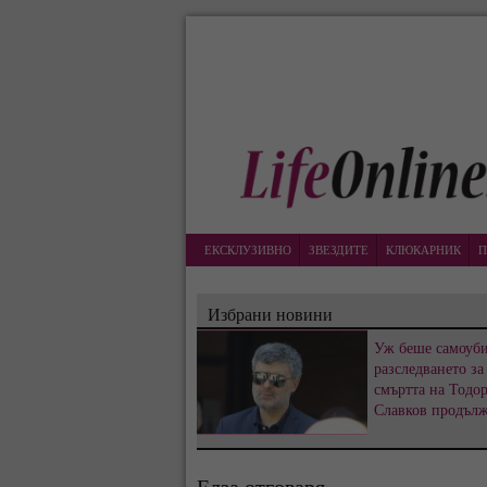
ЕКСКЛУЗИВНО
ЗВЕЗДИТЕ
КЛЮКАРНИК
П
Избрани новини
Уж беше самоуби
разследването за
смъртта на Тодо
Славков продъл
Елза отговаря