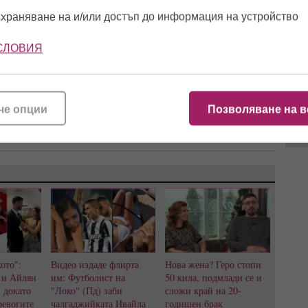
кемпер
храняване на и/или достъп до информация на устройство
10:5
СЛОВИЯ
11:5
и е удобно
Telegram
,
Instagram
,
Facebook
че опции
Позволяване на в
11:4
ото":
Видео издаде флирта
Нова жена? Геро стопи
 и Айлян
им: Футболист на
50 кила, подмлади се и
, докато
"Локо" (Пд) заби
сложи край на 20-
ревогите
чалгаджийката Ивайла
годишен брак