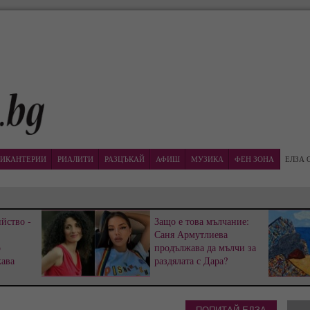
ИКАНТЕРИИ
РИАЛИТИ
РАЗЦЪКАЙ
АФИШ
МУЗИКА
ФЕН ЗОНА
ЕЛЗА 
йство -
Защо е това мълчание:
Саня Армутлиева
р
продължава да мълчи за
жава
раздялата с Дара?