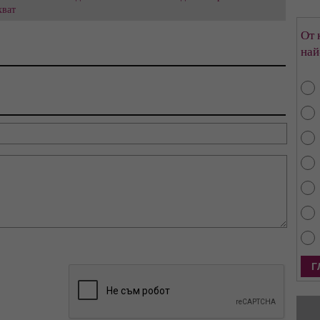
хват
От 
най