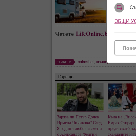
живота с 
Съ
ОБЩИ У
Четете
LifeOnline.bg
където в
Пове
palmsbet
,
кемпер
ЕТИКЕТИ
Горещо
Заряза ли Петър Дочев
Къна на „Висок
Ирмена Чичикова? След
Емрах Стораро
8 години любов я смени
преди сватбата
с Александра Фейгин
скандалите и т