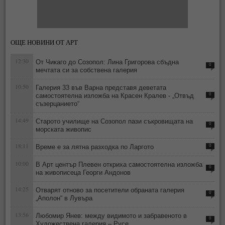
ОЩЕ НОВИНИ ОТ АРТ
12:30
От Чикаго до Созопол: Лина Григорова сбъдна
0
мечтата си за собствена галерия
10:50
Галерия 33 във Варна представя деветата
самостоятелна изложба на Красен Кралев - „Отвъд
0
съзерцанието“
14:49
Старото училище на Созопол пази съкровищата на
0
морската живопис
18:11
Време е за лятна разходка по Ларгото
0
10:00
В Арт център Плевен откриха самостоятелна изложба
0
на живописеца Георги Андонов
14:25
Отварят отново за посетители обраната галерия
0
„Аполон“ в Лувъра
13:56
Любомир Янев: между видимото и забравеното в
0
Художествена галерия – Русе