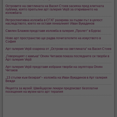
Островите на светлината на Васил Стоев засияха пред елитната
публика, която препълни арт галерия Vejdi за откриването на
изложбата
Ретроспективна изложба в СГХГ разкрива за първи път в цялост
наследството, което ни оставя гениалният Иван Вукадинов
Свилен Блажев представя изложба в галерия „Пролет“ в Бургас
Ново арт пространство ще радва почитателите на изкуството в
София
Арт галерия Vejdi озарена от „Острови на светлината“ на Васил Стоев
„Говорещият с камъка“ Огнян Читаков показа последните си творби в
Арт галерия Vejdi
Арт галерия Vejdi представя избрани творби на скулптора Огнян
Читаков
„13 стъпки към безкрая“– изложба на Иван Вукадинов в Арт галерия
Вежди
Рецепта за музей: Швейцарски лекари предписват безплатни
посещения на музеи като арт терапия