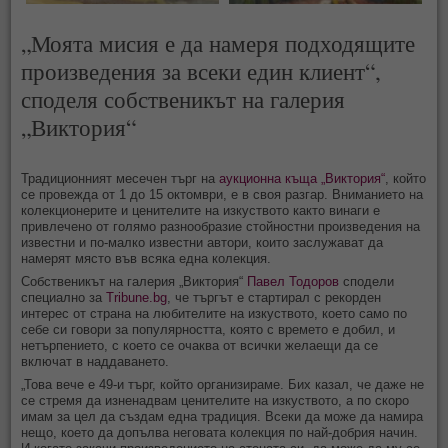
„Моята мисия е да намеря подходящите
произведения за всеки един клиент“,
споделя собственикът на галерия
„Виктория“
Традиционният месечен търг на
аукционна къща „Виктория“
, който
се провежда от 1 до 15 октомври, е в своя разгар. Вниманието на
колекционерите и ценителите на изкуството както винаги е
привлечено от голямо разнообразие стойностни произведения на
известни и по-малко известни автори, които заслужават да
намерят място във всяка една колекция.
Собственикът на галерия „Виктория“
Павел Тодоров
сподели
специално за
Tribune.bg
, че търгът е стартирал с рекорден
интерес от страна на любителите на изкуството, което само по
себе си говори за популярността, която с времето е добил, и
нетърпението, с което се очаква от всички желаещи да се
включат в наддаването.
„Това вече е 49-и търг, който организираме. Бих казал, че даже не
се стремя да изненадвам ценителите на изкуството, а по скоро
имам за цел да създам една традиция. Всеки да може да намира
нещо, което да допълва неговата колекция по най-добрия начин.