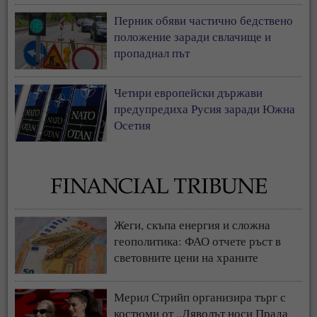
Перник обяви частично бедствено
положение заради свлачище и
пропаднал път
Четири европейски държави
предупредиха Русия заради Южна
Осетия
Жеги, скъпа енергия и сложна
геополитика: ФАО отчете ръст в
световните цени на храните
Мерил Стрийп организира търг с
костюми от „Дяволът носи Прада