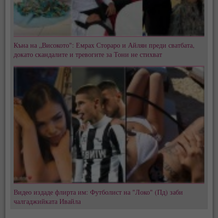
Къна на „Високото": Емрах Стораро и Айлян преди сватбата,
докато скандалите и тревогите за Тони не стихват
Видео издаде флирта им: Футболист на "Локо" (Пд) заби
чалгаджийката Ивайла