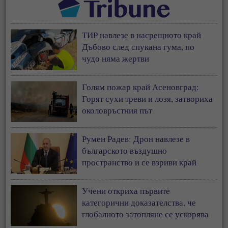
ТИР навлезе в насрещното край
Дъбово след спукана гума, по
чудо няма жертви
Голям пожар край Асеновград:
Горят сухи треви и лозя, затвориха
околовръстния път
Румен Радев: Дрон навлезе в
българското въздушно
пространство и се взриви край
границата с Румъния
Учени откриха първите
категорични доказателства, че
глобалното затопляне се ускорява