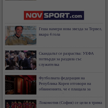
застрахователния модел
Геша намери нова звезда за Тервел,
вкара 4 гола
Скандалът се разраства: УЕФА
потвърди за раздяла със
служителка
Футболната федерация на
Република Корея отговори на
обвиненията, че е плащала за
сексуални забавления на съдии
Локомотив (София) се цели в трима