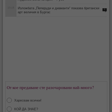
13:15
Изложбата „Пеперуди и диаманти“ показва британски
0
арт величия в Бургас
От кое предаване сте разочаровани най-много?
Харесвам всички!
КОЙ ДА ЗНАЕ?