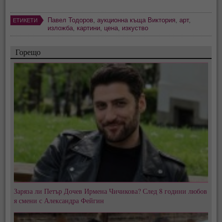
Павел Тодоров
,
аукционна къща Виктория
,
арт
,
ЕТИКЕТИ
изложба
,
картини
,
цена
,
изкуство
Горещо
Заряза ли Петър Дочев Ирмена Чичикова? След 8 години любов
я смени с Александра Фейгин