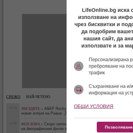
LifeOnline.bg иска
използване на инфо
чрез бисквитки и под
да подобрим вашет
нашия сайт, да ан
използвате и за ма
Персонализирана р
преброяване на по
трафик
Съхраняване на и/и
информация на уст
СВЕЖО
НАЙ-ЧЕТЕНО
ОБЩИ УСЛОВИЯ
13:14
ЗВЕЗДИТЕ »
A$AP Rocky издаде подробности за
0
новия албум на Риана: „Тя е в студиото в момента“
12:56
ФЕН ЗОНА »
Скоро започват снимките на втората част
0
Позволяване
на биографичния филм за Майкъл Джексън