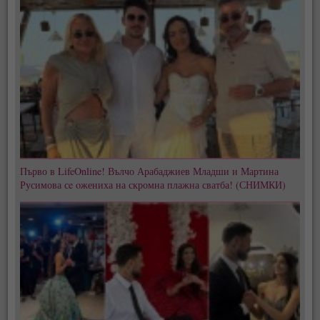
Първо в LifeOnline! Вълчо Арабаджиев Младши и Мартина
Русимова сe oжениха на скромна плажна сватба! (СНИМКИ)