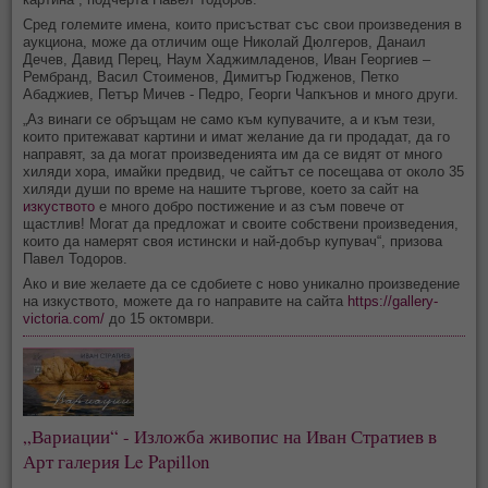
Сред големите имена, които присъстват със свои произведения в
аукциона, може да отличим още Николай Дюлгеров, Данаил
Дечев, Давид Перец, Наум Хаджимладенов, Иван Георгиев –
Рембранд, Васил Стоименов, Димитър Гюдженов, Петко
Абаджиев, Петър Мичев - Педро, Георги Чапкънов и много други.
„Аз винаги се обръщам не само към купувачите, а и към тези,
които притежават картини и имат желание да ги продадат, да го
направят, за да могат произведенията им да се видят от много
хиляди хора, имайки предвид, че сайтът се посещава от около 35
хиляди души по време на нашите търгове, което за сайт на
изкуството
е много добро постижение и аз съм повече от
щастлив! Могат да предложат и своите собствени произведения,
които да намерят своя истински и най-добър купувач“, призова
Павел Тодоров.
Ако и вие желаете да се сдобиете с ново уникално произведение
на изкуството, можете да го направите на сайта
https://gallery-
victoria.com/
до 15 октомври.
„Вариации“ - Изложба живопис на Иван Стратиев в
Арт галерия Le Papillon