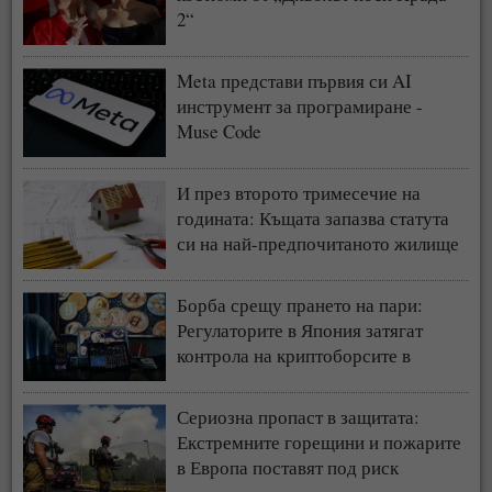
2“
Meta представи първия си AI
инструмент за програмиране -
Muse Code
И през второто тримесечие на
годината: Къщата запазва статута
си на най-предпочитаното жилище
у нас
Борба срещу прането на пари:
Регулаторите в Япония затягат
контрола на криптоборсите в
страната
Сериозна пропаст в защитата:
Екстремните горещини и пожарите
в Европа поставят под риск