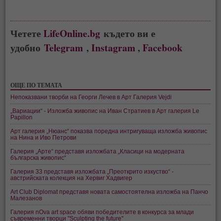
Четете
LifeOnline.bg
където ви е
удобно
Telegram
,
Instagram
,
Facebook
ОЩЕ ПО ТЕМАТА
Непоказвани творби на Георги Лечев в Арт Галерия Vejdi
„Вариации“ - Изложба живопис на Иван Стратиев в Арт галерия Le
Papillon
Арт галерия „Нюанс“ показва поредна интригуваща изложба живопис
на Нина и Иво Петрови
Галерия „Арте“ представя изложбата „Класици на модерната
българска живопис“
Галерия 33 представя изложбата „Преоткрито изкуство“ -
австрийската колекция на Хервиг Хадвигер
Art Club Diplomat представя новата самостоятелна изложба на Панчо
Малезанов
Галерия nOva art space обяви победителите в конкурса за млади
съвременни творци "Sculpting the future"