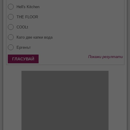
Hell's Kitchen
THE FLOOR
COOLt
Като две капки вода
Ергенът
Покажи резултати