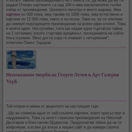
И когато закачи произведението на стената си, да може да му се
радва! Отново картините са над 100 и има изключително голям
избор от произведения. Ценовата палитра е много широка. Има
картини
по 500 лева, има такива по 1000 лева, има естествено и
картини по 12 000 лева, както и по-скъпи. Така че, аз се опитвам
да намеря подходящите произведения за всеки един клиент. Това
е моята идея. Неслучайно, сега ще издам една търговска тайна,
на 1 октомври, когато стартира аукционът, посещенията на сайта
бяха огромни. Явно доста хора го очакват с нетърпение“,
отбеляза Павел Тодоров.
Непоказвани творби на Георги Лечев в Арт Галерия
Vejdi
Той открои и някои от акцентите на настоящия търг.
„Ще ви спомена едни от най-скъпите картини, които присъстват в
наддаването. Това са много сериозни произведения на Николай
Дюлгеров и Константин Щъркелов. Предпочитам обаче да не ги
изброявам, а всеки да влезе в нашия сайт и да намери своята
картина“, подчерта Павел Тодоров.