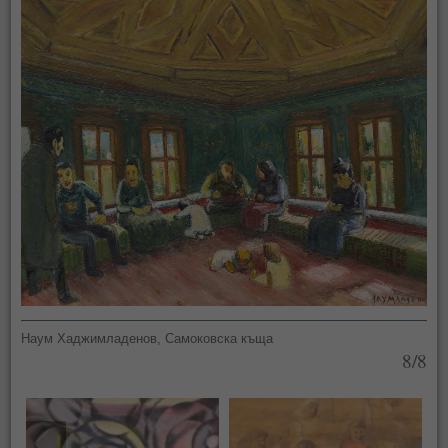
Наум Хаджимладенов, Самоковска къща
8/8