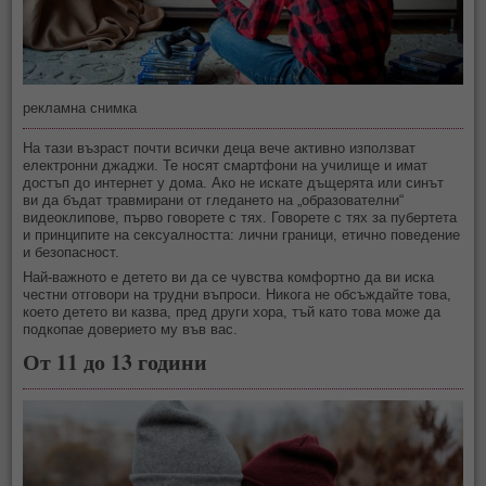
рекламна снимка
На тази възраст почти всички деца вече активно използват
електронни джаджи. Те носят смартфони на училище и имат
достъп до интернет у дома. Ако не искате дъщерята или синът
ви да бъдат травмирани от гледането на „образователни“
видеоклипове, първо говорете с тях. Говорете с тях за пубертета
и принципите на сексуалността: лични граници, етично поведение
и безопасност.
Най-важното е детето ви да се чувства комфортно да ви иска
честни отговори на трудни въпроси. Никога не обсъждайте това,
което детето ви казва, пред други хора, тъй като това може да
подкопае доверието му във вас.
От 11 до 13 години