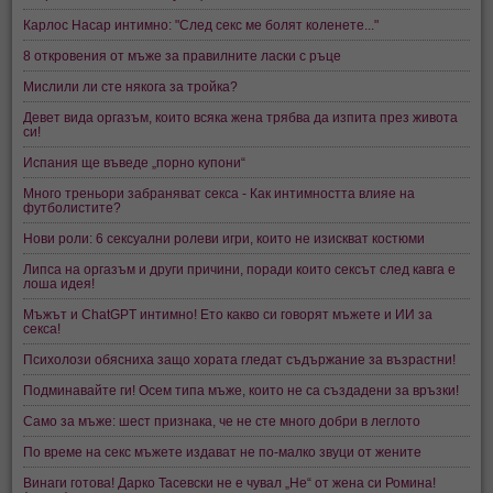
Карлос Насар интимно: "След секс ме болят коленете..."
8 откровения от мъже за правилните ласки с ръце
Мислили ли сте някога за тройка?
Девет вида оргазъм, които всяка жена трябва да изпита през живота
си!
Испания ще въведе „порно купони“
Много треньори забраняват секса - Как интимността влияе на
футболистите?
Нови роли: 6 сексуални ролеви игри, които не изискват костюми
Липса на оргазъм и други причини, поради които сексът след кавга е
лоша идея!
Мъжът и ChatGPT интимно! Ето какво си говорят мъжете и ИИ за
секса!
Психолози обясниха защо хората гледат съдържание за възрастни!
Подминавайте ги! Осем типа мъже, които не са създадени за връзки!
Само за мъже: шест признака, че не сте много добри в леглото
По време на секс мъжете издават не по-малко звуци от жените
Винаги готова! Дарко Тасевски не е чувал „Не“ от жена си Ромина!