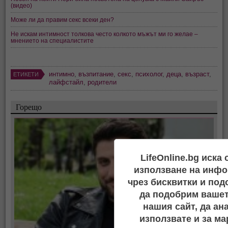
(видео)
Може ли да правим секс всеки ден?
Не искам интимност толкова често колкото мъжът ми го желае –
мнението на специалистите
интимно
,
възпитание
,
секс
,
психолог
,
деца
,
възраст
,
ЕТИКЕТИ
лайфстайл
,
родители
Горещо
LifeOnline.bg иска
използване на инфо
чрез бисквитки и под
да подобрим вашет
нашия сайт, да ан
използвате и за ма