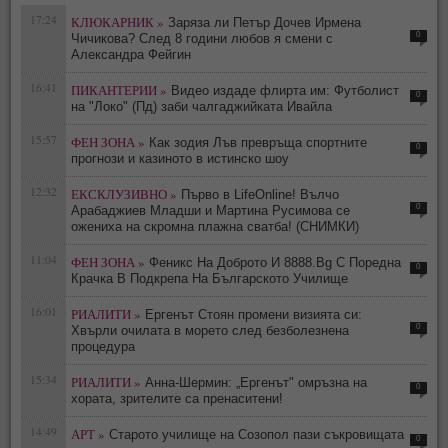
17:24
КЛЮКАРНИК »
Заряза ли Петър Дочев Ирмена
0
Чичикова? След 8 години любов я смени с
Александра Фейгин
16:41
ПИКАНТЕРИИ »
Видео издаде флирта им: Футболист
0
на "Локо" (Пд) заби чалгаджийката Ивайла
15:57
ФЕН ЗОНА »
Как зодия Лъв превръща спортните
0
прогнози и казиното в истинско шоу
12:32
ЕКСКЛУЗИВНО »
Първо в LifeOnline! Вълчо
0
Арабаджиев Младши и Мартина Русимова сe
oжениха на скромна плажна сватба! (СНИМКИ)
11:04
ФЕН ЗОНА »
Феникс На Доброто И 8888.Bg С Поредна
0
Крачка В Подкрепа На Българското Училище
16:01
РИАЛИТИ »
Ергенът Стоян промени визията си:
0
Хвърли очилата в морето след безболезнена
процедура
15:34
РИАЛИТИ »
Анна-Шермин: „Ергенът" омръзна на
0
хората, зрителите са пренаситени!
14:49
АРТ »
Старото училище на Созопол пази съкровищата
0