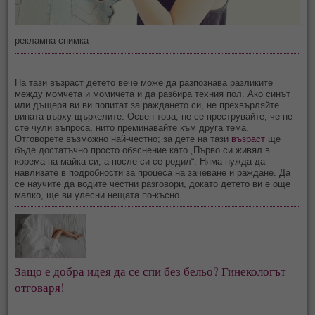
рекламна снимка
На тази възраст детето вече може да разпознава разликите
между момчета и момичета и да разбира техния пол. Ако синът
или дъщеря ви ви попитат за раждането си, не прехвърляйте
вината върху щъркелите. Освен това, не се преструвайте, че не
сте чули въпроса, нито преминавайте към друга тема.
Отговорете възможно най-честно; за дете на тази
възраст
ще
бъде достатъчно просто обяснение като „Първо си живял в
корема на майка си, а после си се родил“. Няма нужда да
навлизате в подробности за процеса на зачеване и раждане. Да
се научите да водите честни разговори, докато детето ви е още
малко, ще ви улесни нещата по-късно.
Защо е добра идея да се спи без бельо? Гинекологът
отговаря!