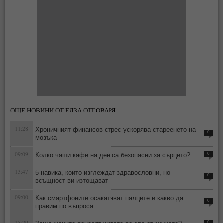
ОЩЕ НОВИНИ ОТ ЕЛЗА ОТГОВАРЯ
11:28
Хроничният финансов стрес ускорява стареенето на
0
мозъка
09:09
Колко чаши кафе на ден са безопасни за сърцето?
0
13:47
5 навика, които изглеждат здравословни, но
0
всъщност ви изтощават
09:00
Как смартфоните осакатяват палците и какво да
0
правим по въпроса
15:29
0