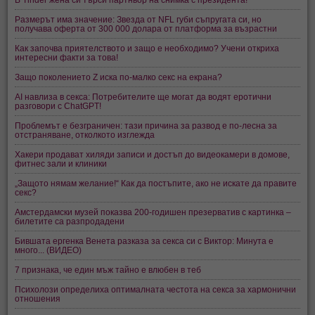
Размерът има значение: Звезда от NFL губи съпругата си, но
получава оферта от 300 000 долара от платформа за възрастни
Как започва приятелството и защо е необходимо? Учени откриха
интересни факти за това!
Защо поколението Z иска по-малко секс на екрана?
AI навлиза в секса: Потребителите ще могат да водят еротични
разговори с ChatGPT!
Проблемът е безграничен: тази причина за развод е по-лесна за
отстраняване, отколкото изглежда
Хакери продават хиляди записи и достъп до видеокамери в домове,
фитнес зали и клиники
„Защото нямам желание!“ Как да постъпите, ако не искате да правите
секс?
Амстердамски музей показва 200-годишен презерватив с картинка –
билетите са разпродадени
Бившата ергенка Венета разказа за секса си с Виктор: Минута е
много... (ВИДЕО)
7 признака, че един мъж тайно е влюбен в теб
Психолози определиха оптималната честота на секса за хармонични
отношения