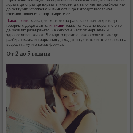
хората да спрат да вярват в митове, да започнат да разбират как
да осигурят безопасна интимност и да изградят щастливи
взаимоотношения с партньорите си.
Психолозите
казват, че колкото по-рано започнем открито да
говорим с децата си за
интимни
теми, толкова по-вероятно е те
да развият разбирането, че сексът е част от нормален и
здравословен живот. В същото време е важно родителите да
разбират каква информация да дадат на детето си, въз основа на
възрастта му и в какъв формат.
От 2 до 5 години