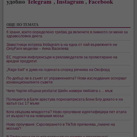
удобно
Telegram
,
Instagram
,
Facebook
ОЩЕ ПО ТЕМАТА
6 храни, които определено трябва да включите в зимното си меню за
здравословна диета
Завистници изтриха Instagram-а на една от най-вървежните ни
OnlyFans моделки – Анна Василева
ЕС подгони инфлуенсъри и рекламодатели за промотиране на
вредни продукти!
„Rage bait“ е дума на годината според речника на Оксфорд
По-добър ли е сънят от упражненията? Нови изследвания оспорват
конвенционалните съвети
Чичо Чарли обърна резбата! Шийн намери любовта с ... мъж
Полицията в Бали арестува порноактрисата Бони Блу докато е на
калъп със 17 мъже
Кога свършва младостта? Ново проучване идентифицира пет етапа
от възрастта на човешкия мозък
Ново проучване: Скролирането в TikTok причинява „гниене на
мозъка“!
В Tinder жена си търси партньор на снимка с президента!