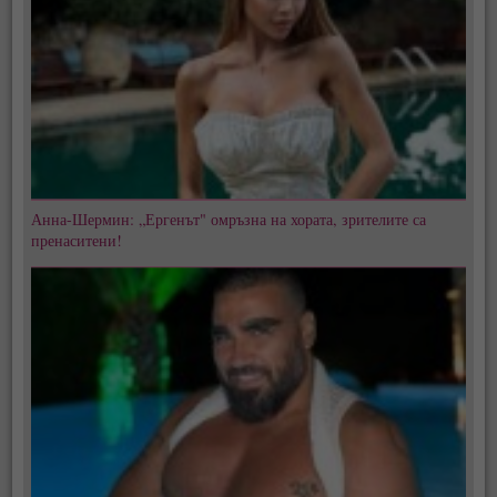
Анна-Шермин: „Ергенът" омръзна на хората, зрителите са
пренаситени!