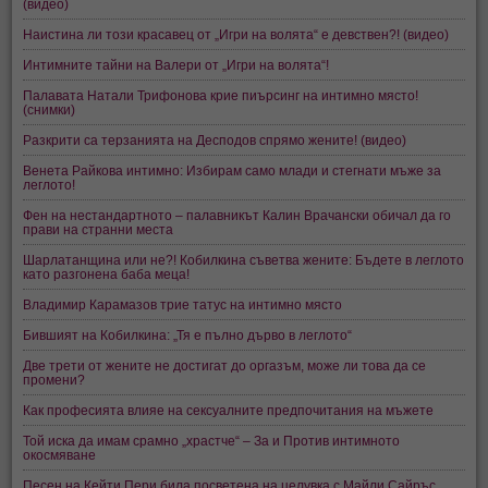
(видео)
Наистина ли този красавец от „Игри на волята“ е девствен?! (видео)
Интимните тайни на Валери от „Игри на волята“!
Палавата Натали Трифонова крие пиърсинг на интимно място!
(снимки)
Разкрити са терзанията на Десподов спрямо жените! (видео)
Венета Райкова интимно: Избирам само млади и стегнати мъже за
леглото!
Фен на нестандартното – палавникът Калин Врачански обичал да го
прави на странни места
Шарлатанщина или не?! Кобилкина съветва жените: Бъдете в леглото
като разгонена баба меца!
Владимир Карамазов трие татус на интимно място
Бившият на Кобилкина: „Тя е пълно дърво в леглото“
Две трети от жените не достигат до оргазъм, може ли това да се
промени?
Как професията влияе на сексуалните предпочитания на мъжете
Той иска да имам срамно „храстче“ – За и Против интимното
окосмяване
Песен на Кейти Пери била посветена на целувка с Майли Сайръс