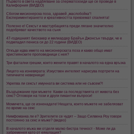
Първото в света надбягване за сперматозоиди ще се проведе в
Калифорния (ВИДЕО)
Сбогом мисионерска поза, здравей „маслобойка“!
Експериментирането и креативността превземат спалнята!
Полезно е! Сексът и мастурбацията преди лягане значително
подобряват качеството на съня
47-годишният биохакер и милиардер Брайън Джонсън твърди, че е
подмладил пениса си до 22 години (ВИДЕО)
Откъде идва името на мисионерската поза и какво общо имат
християнските проповедници с нея?
Три фатални грешки, които жените правят в началото на една връзка
Лицето на изневярата: Изкуствен интелект нарисува портрети на
типичните неверници!
Укрепва ли сексът имунната ви система или не съвсем?!
Въздържание при мъжете: Какви са последствията от живота без
секс? Отговори на този и други пикантни въпроси!
Момичета, ще се изненадате! Нещата, които мъжете не забелязват
по време на секс
Нимфоманка ли е? Зрителите се чудят – Защо Силвена Роу говори
постоянно за секс и мъже? (видео)
В началото мъжа ми отделя малко бистра течност - Може ли да
забременея като от еякулация?