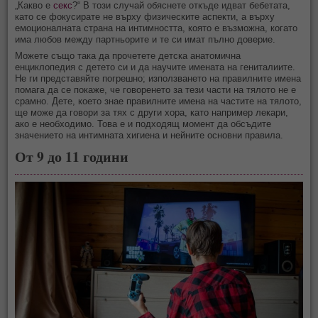
„Какво е
секс
?“ В този случай обяснете откъде идват бебетата,
като се фокусирате не върху физическите аспекти, а върху
емоционалната страна на интимността, която е възможна, когато
има любов между партньорите и те си имат пълно доверие.
Можете също така да прочетете детска анатомична
енциклопедия с детето си и да научите имената на гениталиите.
Не ги представяйте погрешно; използването на правилните имена
помага да се покаже, че говоренето за тези части на тялото не е
срамно. Дете, което знае правилните имена на частите на тялото,
ще може да говори за тях с други хора, като например лекари,
ако е необходимо. Това е и подходящ момент да обсъдите
значението на интимната хигиена и нейните основни правила.
От 9 до 11 години