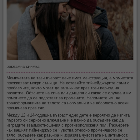
рекламна снимка
Момичетата на тази възраст вече имат менструация, а момчетата
преживяват мокри сънища. Не оставяйте тийнейджърите сами с
проблемите, които могат да възникнат през този период на
развитие. Обяснете на сина или дъщеря си какво се случва и им
помогнете да се подготвят за промените. Напомнете им, че
трансформациите на тялото са нормални и че абсолютно всеки
преминава през тях.
Между 12 и 14-годишна възраст едно дете е вероятно да изпита
първото си сериозно влюбване и е важно да обсъдите как да
изградите взаимоотношения с противоположния пол. Разберете
как вашият тийнейджър се чувства относно променящото се
тяло, обсъдете как разбира и изразява чувствата на интимност,