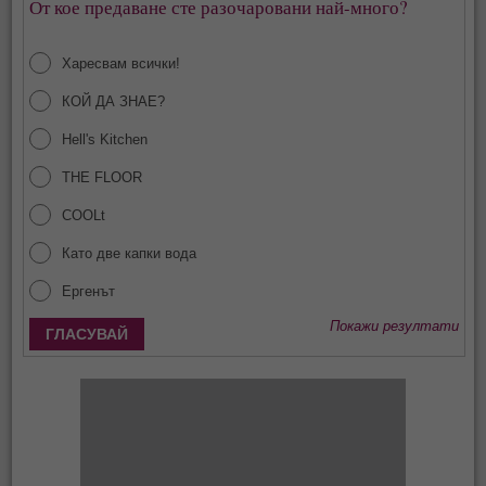
От кое предаване сте разочаровани най-много?
Харесвам всички!
КОЙ ДА ЗНАЕ?
Hell's Kitchen
THE FLOOR
COOLt
Като две капки вода
Ергенът
Покажи резултати