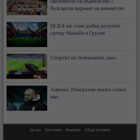
световното си първенство с
български вариант на викингско
гребане
ЦСКА ще гони добър резултат
срещу Макаби в Грузия
Спортът по телевизията днес
Алвеша: Изиграхме много силен
мач
За нас
Контакти
Реклама
Общи условия