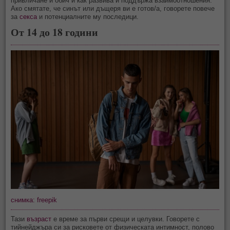
привличане и обич и как развива и поддържа взаимоотношения.
Ако смятате, че синът или дъщеря ви е готов/а, говорете повече
за
секса
и потенциалните му последици.
От 14 до 18 години
снимка: freepik
Тази
възраст
е време за първи срещи и целувки. Говорете с
тийнейджъра си за рисковете от физическата интимност, полово