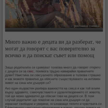
Снимка:
рекламна снимка
Много важно е децата ви да разберат, че
могат да говорят с вас поверително за
всичко и да поискат съвет или помощ
Защо родителите се срамуват толкова много да говорят открито
с децата си за
секс
, понякога трудно намирайки правилните
думи? Наистина ли сексуалното образование е толкова страшно
и как можете правилно да обясните съществуването на интимен
живот на сина или дъщеря си?
Ако един възрастен разбира важността на секса и как той влияе
върху здравето, самочувствието и удовлетворението от живота,
той ще може адекватно да обясни това на децата си. В този
случай родителят ще помогне на сина или дъщеря си да
израснат свободни и уверени, осъзнаващи тялото и чувствата си.
Ефективното сексуално образование е важно, защото помага на