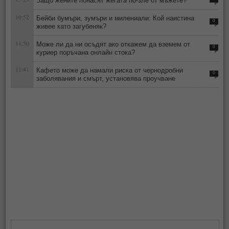
Защо жените понасят жегата по-зле от мъжете?
10:52
Бейби бумъри, зумъри и милениали: Кой наистина
0
живее като загубеняк?
11:50
Може ли да ни осъдят ако откажем да вземем от
0
куриер поръчана онлайн стока?
11:41
Кафето може да намали риска от чернодробни
0
заболявания и смърт, установява проучване