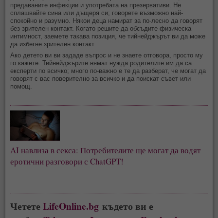
предаваните инфекции и употребата на презервативи. Не
сплашвайте сина или дъщеря си; говорете възможно най-
спокойно и разумно. Някои деца намират за по-лесно да говорят
без зрителен контакт. Когато решите да обсъдите физическа
интимност, заемете такава позиция, че тийнейджърът ви да може
да избегне зрителен контакт.
Ако детето ви ви зададе въпрос и не знаете отговора, просто му
го кажете. Тийнейджърите нямат нужда родителите им да са
експерти по всичко; много по-важно е те да разберат, че могат да
говорят с вас поверително за всичко и да поискат съвет или
помощ.
AI навлиза в секса: Потребителите ще могат да водят
еротични разговори с ChatGPT!
Четете
LifeOnline.bg
където ви е