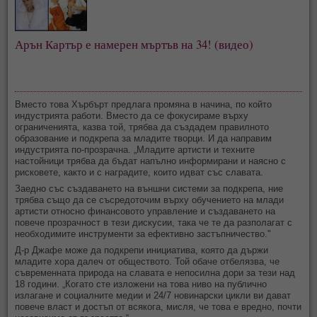
Арън Картър е намерен мъртъв на 34! (видео)
Вместо това Хърбърт предлага промяна в начина, по който
индустрията работи. Вместо да се фокусираме върху
ограниченията, казва той, трябва да създадем правилното
образование и подкрепа за младите творци. И да направим
индустрията по-прозрачна. „Младите артисти и техните
настойници трябва да бъдат напълно информирани и наясно с
рисковете, както и с наградите, които идват със славата.
Заедно със създаването на външни системи за подкрепа, ние
трябва също да се съсредоточим върху обучението на млади
артисти относно финансовото управление и създаването на
повече прозрачност в тези дискусии, така че те да разполагат с
необходимите инструменти за ефективно застъпничество."
Д-р Джафе може да подкрепи инициатива, която да държи
младите хора далеч от обществото. Той обаче отбелязва, че
съвременната природа на славата е непосилна дори за тези над
18 години. „Когато сте изложени на това ниво на публично
излагане и социалните медии и 24/7 новинарски цикли ви дават
повече власт и достъп от всякога, мисля, че това е вредно, почти