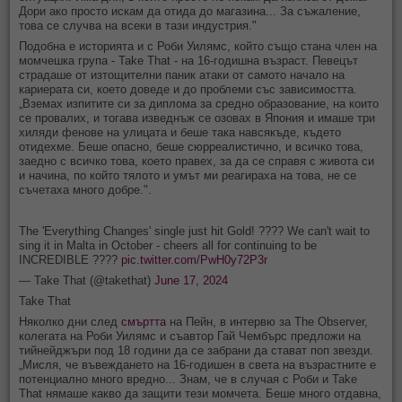
Дори ако просто искам да отида до магазина... За съжаление,
това се случва на всеки в тази индустрия."
Подобна е историята и с Роби Уилямс, който също стана член на
момчешка група - Take That - на 16-годишна възраст. Певецът
страдаше от изтощителни паник атаки от самото начало на
кариерата си, което доведе и до проблеми със зависимостта.
„Вземах изпитите си за диплома за средно образование, на които
се провалих, и тогава изведнъж се озовах в Япония и имаше три
хиляди фенове на улицата и беше така навсякъде, където
отидехме. Беше опасно, беше сюрреалистично, и всичко това,
заедно с всичко това, което правех, за да се справя с живота си
и начина, по който тялото и умът ми реагираха на това, не се
съчетаха много добре.".
The 'Everything Changes' single just hit Gold! ???? We can't wait to
sing it in Malta in October - cheers all for continuing to be
INCREDIBLE ????
pic.twitter.com/PwH0y72P3r
— Take That (@takethat)
June 17, 2024
Take That
Няколко дни след
смъртта
на Пейн, в интервю за The Observer,
колегата на Роби Уилямс и съавтор Гай Чембърс предложи на
тийнейджъри под 18 години да се забрани да стават поп звезди.
„Мисля, че въвеждането на 16-годишен в света на възрастните е
потенциално много вредно... Знам, че в случая с Роби и Take
That нямаше какво да защити тези момчета. Беше много отдавна,