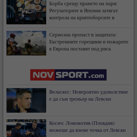
Борба срещу прането на пари:
Регулаторите в Япония затягат
контрола на криптоборсите в
страната
Сериозна пропаст в защитата:
Екстремните горещини и пожарите
в Европа поставят под риск
застрахователния модел
Веласкес: Невероятно удоволствие
е да съм треньор на Левски
Косич: Локомотив (Пловдив)
можеше да вземе точка от Левски