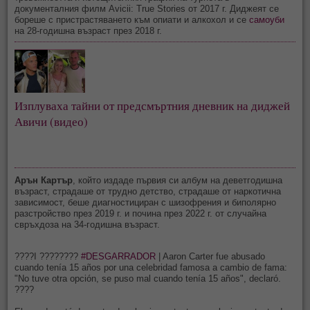
документалния филм Avicii: True Stories от 2017 г. Диджеят се
бореше с пристрастяването към опиати и алкохол и се
самоуби
на 28-годишна възраст през 2018 г.
Изплуваха тайни от предсмъртния дневник на диджей 
Авичи (видео)
Арън Картър
, който издаде първия си албум на деветгодишна
възраст, страдаше от трудно детство, страдаше от наркотична
зависимост, беше диагностициран с шизофрения и биполярно
разстройство през 2019 г. и почина през 2022 г. от случайна
свръхдоза на 34-годишна възраст.
????I ????????
#DESGARRADOR
| Aaron Carter fue abusado
cuando tenía 15 años por una celebridad famosa a cambio de fama:
"No tuve otra opción, se puso mal cuando tenía 15 años", declaró.
????