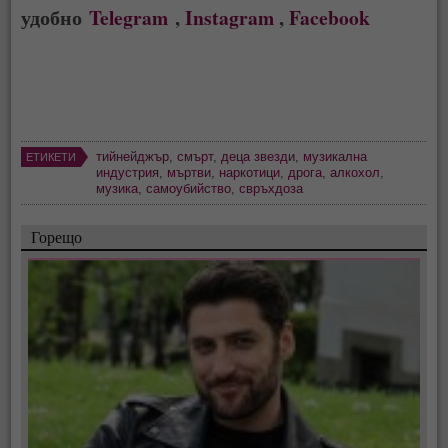
удобно
Telegram
,
Instagram
,
Facebook
тийнейджър
,
смърт
,
деца звезди
,
музикална
ЕТИКЕТИ
индустрия
,
мъртви
,
наркотици
,
дрога
,
алкохол
,
музика
,
самоубийство
,
свръхдоза
Горещо