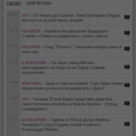
СВЕЖО
НАЙ-ЧЕТЕНО
12:30
АРТ »
От Чикаго до Созопол: Лина Григорова сбъдна
0
мечтата си за собствена галерия
12:13
РИАЛИТИ »
Любовта им приключи! Брадърите
0
Стефан и Сияна се разделиха с гръм и трясък
12:03
РИАЛИТИ »
След "Ергенът": Свекърва избира снаха в
0
ново шоу
13:18
КЛЮКАРНИК »
Уж беше самоубийство -
0
разследването за смъртта на Тодор Славков
продължава
11:49
ФЕН ЗОНА »
Защо е това мълчание: Саня Армутлиева
0
продължава да мълчи за раздялата с Дара?
10:50
АРТ »
Галерия 33 във Варна представя деветата
0
самостоятелна изложба на Красен Кралев - „Отвъд
съзерцанието“
17:24
КЛЮКАРНИК »
Заряза ли Петър Дочев Ирмена
0
Чичикова? След 8 години любов я смени с
Александра Фейгин