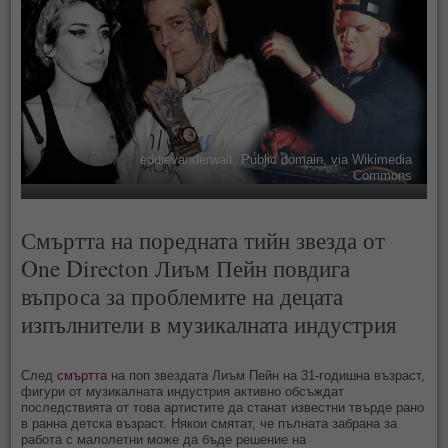
Снимка:
eddievanderwalt, Public domain, via Wikimedia
Commons
Смъртта на поредната тийн звезда от
One Directon Лиъм Пейн повдига
въпроса за проблемите на децата
изпълнители в музикалната индустрия
След
смъртта
на поп звездата Лиъм Пейн на 31-годишна възраст,
фигури от музикалната индустрия активно обсъждат
последствията от това артистите да станат известни твърде рано
в ранна детска възраст. Някои смятат, че пълната забрана за
работа с малолетни може да бъде решение на