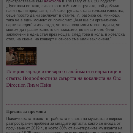
пристрастяване към
алкохола
в The Diary of a CEO подкаст:
„Чувствам се така, сякаш когато бяхме в групата, най-добрият
начин да ни предпазят, тъй като групата стана толкова известна,
беше просто да ни заключат в стаите. И, разбира се, минибар,
така че в един момент си помислих: „Ами ще си организирам
парти за един“ и изглежда, че това продължи много години, че
можем да правим каквото си поискаме, но винаги сме били
заключени в една стая през нощта, след това в кола, в хотелска
стая, на сцена, на концерт и отново сме били заключени."
Истерия заради изневяра от любимата и наркотици в 
стаята: Подробности за смъртта на вокалиста на One 
Direction Лиъм Пейн
Призив за промяна
Психическата тежест от работата в света на музиката е широко
разпространен проблем за младите артисти, както се вижда от
проучване от 2019 г., в което 80% от анкетираните музиканти на
възраст 18-25 години заявяват, че имат проблеми с психичното