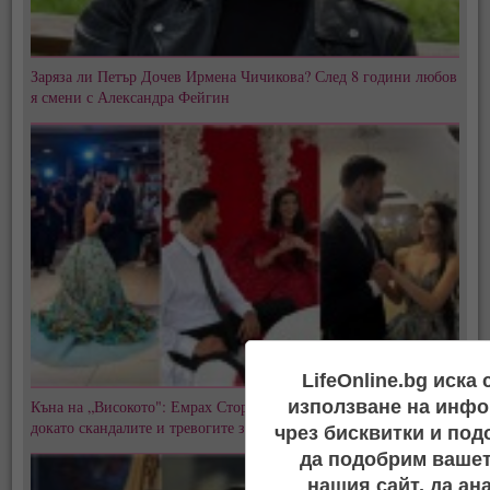
Заряза ли Петър Дочев Ирмена Чичикова? След 8 години любов
я смени с Александра Фейгин
LifeOnline.bg иска
Къна на „Високото": Емрах Стораро и Айлян преди сватбата,
използване на инфо
докато скандалите и тревогите за Тони не стихват
чрез бисквитки и под
да подобрим вашет
нашия сайт, да ан