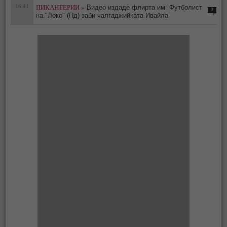
16:41
ПИКАНТЕРИИ »
Видео издаде флирта им: Футболист
0
на "Локо" (Пд) заби чалгаджийката Ивайла