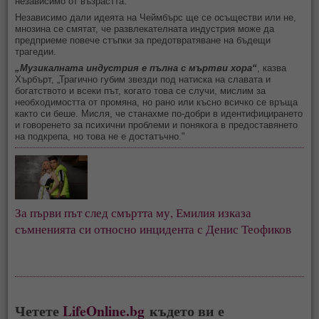
независимо от възрастта.“
Независимо дали идеята на Чеймбърс ще се осъществи или не,
мнозина се смятат, че развлекателната индустрия може да
предприеме повече стъпки за предотвратяване на бъдещи
трагедии.
„Музикалната индустрия е пълна с мъртви хора“
, казва
Хърбърт, „Трагично губим звезди под натиска на славата и
богатството и всеки път, когато това се случи, мислим за
необходимостта от промяна, но рано или късно всичко се връща
както си беше. Мисля, че станахме по-добри в идентифицирането
и говоренето за психични проблеми и понякога в предоставянето
на подкрепа, но това не е достатъчно."
За първи път след смъртта му, Емилия изказа 
съмненията си относно инцидента с Денис Теофиков
Четете
LifeOnline.bg
където ви е