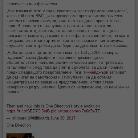
психически или физически.
„Ние вземаме тези млади, креативни, често срамежливи умове“,
казва той пред BBC, „и ги прекарваме през капиталистическа
система с високи стимули, където могат да се правят много
пари. В началото е вълнуващо, партитата са страхотни,
знаменитостите, които идват да се срещнат с вас, също са
прекрасни; можете да живеете този фантастичен живот, но както
виждаме, има много артисти, които познаваме и чиято музика
слушаме, които трябва да се борят, за да влязат в тази машина. "
„Работил съм с артисти, които имат от 150 до 200 концерта
годишно“, казва Джафе. в постоянно променящи се
обстоятелства и напълно различни часови зони, те трябва да
изпълняват и след това да спят в самолета, за да си починат
преди следващото представление. Тези
тийнейджъри
започват
да разчитат на сънотворни и стимуланти, за да останат
концентрирани по време на представления, и това става
невероятно разрушително. Цикъл от неприемливи, но неизбежни
навици."
Then and now, this is One Direction's style evolution
https://t.co/SED7Gj5etB
pic.twitter.com/rx7e6c5wTD
— billboard (@billboard)
June 30, 2017
One Direction