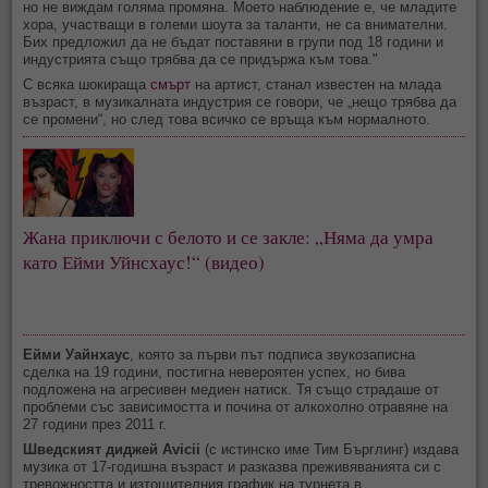
но не виждам голяма промяна. Моето наблюдение е, че младите
хора, участващи в големи шоута за таланти, не са внимателни.
Бих предложил да не бъдат поставяни в групи под 18 години и
индустрията също трябва да се придържа към това."
С всяка шокираща
смърт
на артист, станал известен на млада
възраст, в музикалната индустрия се говори, че „нещо трябва да
се промени“, но след това всичко се връща към нормалното.
Жана приключи с белото и се закле: „Няма да умра 
като Ейми Уйнсхаус!“ (видео)
Ейми Уайнхаус
, която за първи път подписа звукозаписна
сделка на 19 години, постигна невероятен успех, но бива
подложена на агресивен медиен натиск. Тя също страдаше от
проблеми със зависимостта и почина от алкохолно отравяне на
27 години през 2011 г.
Шведският диджей Avicii
(с истинско име Тим Бърглинг) издава
музика от 17-годишна възраст и разказва преживяванията си с
тревожността и изтощителния график на турнета в