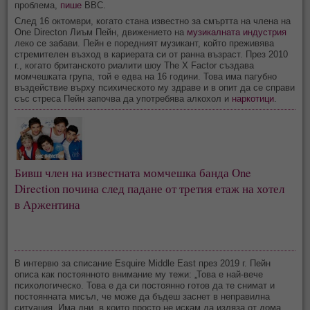
проблема,
пише
BBC.
След 16 октомври, когато стана известно за смъртта на члена на
One Directon Лиъм Пейн, движението на
музикалната индустрия
леко се забави. Пейн е поредният музикант, който преживява
стремителен възход в кариерата си от ранна възраст. През 2010
г., когато британското риалити шоу The X Factor създава
момчешката група, той е едва на 16 години. Това има пагубно
въздействие върху психическото му здраве и в опит да се справи
със стреса Пейн започва да употребява алкохол и
наркотици
.
Бивш член на известната момчешка банда One 
Direction почина след падане от третия етаж на хотел 
в Аржентина
В интервю за списание Esquire Middle East през 2019 г. Пейн
описа как постоянното внимание му тежи: „Това е най-вече
психологическо. Това е да си постоянно готов да те снимат и
постоянната мисъл, че може да бъдеш заснет в неправилна
ситуация. Има дни, в които просто не искам да изляза от дома.