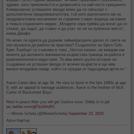
здраве, като тревожността и депресията са най-често срещаните.
Комерсиално успешните звезди може да се сблъскат с
допълнителни предизвикателства, тъй като разчитането им на
нездравословни механизми за справяне стават водещи заглавия
и тема в социалните медии. „Младите хора трябва да могат да се
спъват, да падат, да стават и да учат, но не на публично място“,
казва Джафе.
Но може ли идеята да държим тийнейджърите далеч от света на
поп музиката да работи на практика? Създателят на Spice Girls
Крис Хърбърт се съмнява в това: „Честно казано, не виждам как
можете да наложите минимална възрастова граница за работа в
развлекателната индустрия. Тя има много дълга история на
създаване на успешни звезди от всички възрасти и ще има
винаги младежки пазар, който се нуждае от подходящи артисти."
Aaron Carter dies at age 34. He rose to fame in the late 1990s at age
9, with an appeal to teenage audiences. Aaron is the brother of Nick
Carter of Backstreet Boys.
Rest in peace Man you will get Justice soon. Diddy is in jail
pic.twitter.com/gE5uUkloBS
— Winnie Schola (@WinnieSchola)
September 23, 2024
Арън Картър