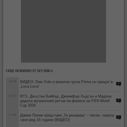
ОЩЕ НОВИНИ ОТ МУЗИКА
10:49
ВИДЕО: Dian Solo и вокална група Prima се срещат в
0
„Loca Loca“
16:02
BTS, Джъстин Бийбър, Дженифър Хъдсън и Мадона
дадоха музикалния ритъм на финала на FIFA World
0
Cup 2026
11:58
Дамян Попов представя „Ти решаваш“ – песен, чакала
0
своя ред 15 години (ВИДЕО)