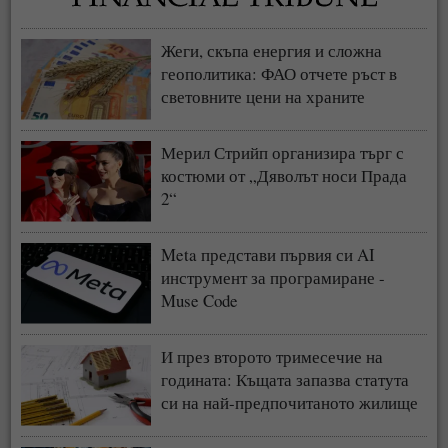
Жеги, скъпа енергия и сложна
геополитика: ФАО отчете ръст в
световните цени на храните
Мерил Стрийп организира търг с
костюми от „Дяволът носи Прада
2“
Meta представи първия си AI
инструмент за програмиране -
Muse Code
И през второто тримесечие на
годината: Къщата запазва статута
си на най-предпочитаното жилище
у нас