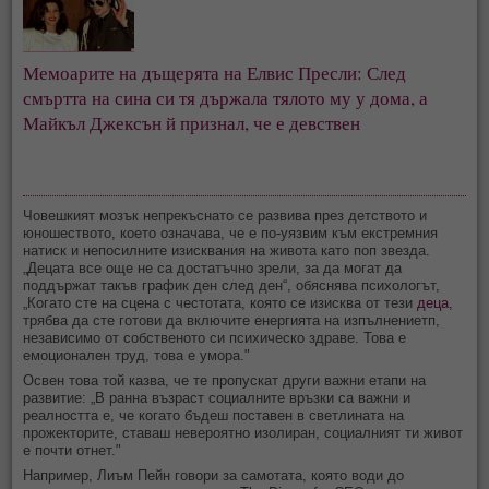
Мемоарите на дъщерята на Елвис Пресли: След 
смъртта на сина си тя държала тялото му у дома, а 
Майкъл Джексън й признал, че е девствен
Човешкият мозък непрекъснато се развива през детството и
юношеството, което означава, че е по-уязвим към екстремния
натиск и непосилните изисквания на живота като поп звезда.
„Децата все още не са достатъчно зрели, за да могат да
поддържат такъв график ден след ден“, обяснява психологът,
„Когато сте на сцена с честотата, която се изисква от тези
деца
,
трябва да сте готови да включите енергията на изпълнениетп,
независимо от собственото си психическо здраве. Това е
емоционален труд, това е умора."
Освен това той казва, че те пропускат други важни етапи на
развитие: „В ранна възраст социалните връзки са важни и
реалността е, че когато бъдеш поставен в светлината на
прожекторите, ставаш невероятно изолиран, социалният ти живот
е почти отнет."
Например, Лиъм Пейн говори за самотата, която води до