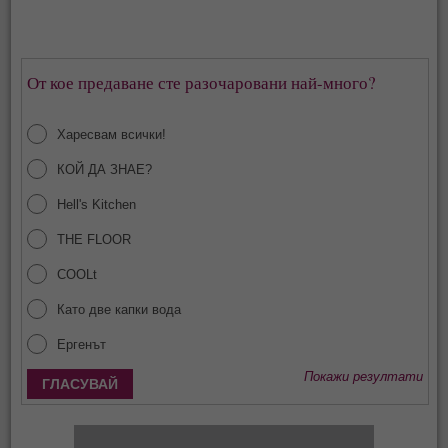
От кое предаване сте разочаровани най-много?
Харесвам всички!
КОЙ ДА ЗНАЕ?
Hell's Kitchen
THE FLOOR
COOLt
Като две капки вода
Ергенът
Покажи резултати