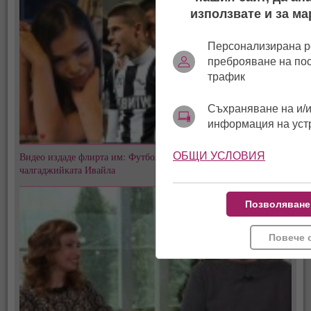
използвате и за ма
Персонализирана р
преброяване на по
трафик
Съхраняване на и/и
информация на уст
Видео издаде флирта им: Футболист на "Локо" (Пд) заби
ОБЩИ УСЛОВИЯ
чалгаджийката Ивайла
Позволяване
Повече 