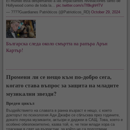
El mundo está despertando a las impactantes revelaciones tanto de
Hollywood como de toda la…
pic.twitter.com/sTf8kghHTV
— ????Guardianes Patrióticos (@Patrioticos_RD)
October 29, 2024
Българска следа около смъртта на рапъра Арън 
Картър! 
Промени ли се нещо към по-добро сега,
когато става въпрос за защита на младите
музикални звезди?
Вреден цикъл
Въздействието на славата в ранна възраст е нещо, с което
докторът по психология Ади Джафе се сблъсква през годините,
докато лекува музиканти, актьори и диджеи в САЩ. Това, което е
особено обезпокоително, казва той, е, че тези млади хора са
тласкани в свят на възрастни, за който не са подготвени