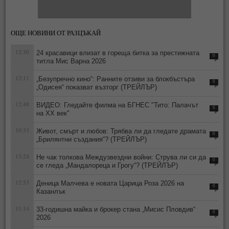
ОЩЕ НОВИНИ ОТ РАЗЦЪКАЙ
12:30
24 красавици влизат в гореща битка за престижната
0
титла Мис Варна 2026
12:11
„Безупречно кино“: Ранните отзиви за блокбъстъра
0
„Одисея“ показват възторг (ТРЕЙЛЪР)
12:48
ВИДЕО: Гледайте филма на БГНЕС "Тито: Палачът
0
на ХХ век"
10:33
Живот, смърт и любов: Трябва ли да гледате драмата
0
„Брилянтни създания“? (ТРЕЙЛЪР)
13:24
Не чак толкова Междузвездни войни: Струва ли си да
0
се гледа „Мандалореца и Грогу“? (ТРЕЙЛЪР)
12:53
Деница Малчева е новата Царица Роза 2026 на
0
Казанлък
11:14
33-годишна майка и брокер стана „Мисис Пловдив“
0
2026