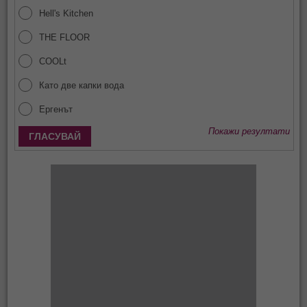
Hell's Kitchen
THE FLOOR
COOLt
Като две капки вода
Ергенът
Покажи резултати