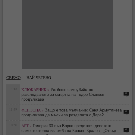
СВЕЖО
НАЙ-ЧЕТЕНО
13:18
КЛЮКАРНИК »
Уж беше самоубийство -
0
разследването за смъртта на Тодор Славков
продължава
11:49
ФЕН ЗОНА »
Защо е това мълчание: Саня Армутлиева
0
продължава да мълчи за раздялата с Дара?
10:50
АРТ »
Галерия 33 във Варна представя деветата
0
самостоятелна изложба на Красен Кралев - „Отвъд