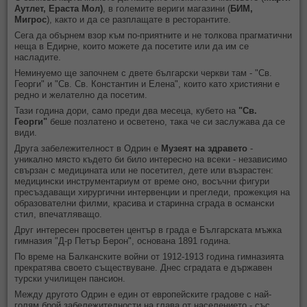
Аутлет, Ераста Мол)
, в големите вериги магазини (
БИМ,
Мигрос
), както и да се разплащате в ресторантите.
Сега да обърнем взор към по-приятните и не толкова прагматични
неща в Едирне, които можете да посетите или да им се
насладите.
Неминуемо ще започнем с двете български черкви там - "Св.
Георги" и "Св. Св. Константин и Елена", които като християни е
редно и желателно да посетим.
Тази година дори, само преди два месеца, кубето на
"Св.
Георги"
беше позлатено и осветено, така че си заслужава да се
види.
Друга забележителност в Одрин е
Музеят на здравето
-
уникално място където би било интересно на всеки - независимо
свързан с медицината или не посетител, дете или възрастен:
медицински инструментариум от време оно, восъчни фигури
пресъздаващи хирургични интервенции и прегледи, прожекция на
образователни филми, красива и старинна сграда в османски
стил, впечатляващо.
Друг интересен просветен център в града е Българската мъжка
гимназия "Д-р Петър Берон", основана 1891 година.
По време на Балканските войни
от 1912-1913 година гимназията
прекратява своето съществуване.
Днес сградата е държавен
турски училищен пансион.
Между другото Одрин е един от европейските градове с най-
голям брой забележителности на глава от населението - със