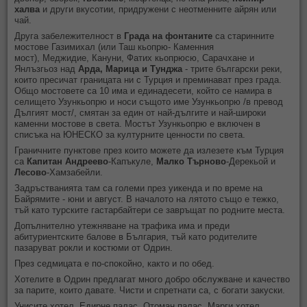
халва
и други вкусотии, придружени с неотменните айрян или
чай.
Друга забележителност в
Града на фонтаните
са
старинните
мостове
Газимихал (или
Таш кьопрю- Каменния
мост), Меджидие,
Кануни, Фатих кьопрюсю, Сарачхане и
Янлъзгьоз
над
Арда, Марица и Тунджа
- трите български реки,
които пресичат границата ни с Турция и преминават през града.
Общо мостовете са 10 има и единадесети, който се намира в
селището
Узункьопрю и носи същото име Узункьопрю /в превод
Дългият мост/, смятан за един от най-дългите и най-широки
каменни мостове в света. Мостът Узункьопрю е включен в
списъка на ЮНЕСКО за културните ценности по света.
Граничните пунктове през които можете да излезете към Турция
са
Капитан Андреево
-Капъкуле,
Малко Търново
-Дерекьой и
Лесово
-Хамзабейли.
Задръстванията там са големи през уикенда и по време на
Байрямите - юни и август. В началото на лятото също е тежко,
тъй като турските гастарбайтери се завръщат по родните места.
Допълнително утежняване на трафика има и преди
абитуриентските балове в България, тъй като родителите
пазаруват рокли и костюми от Одрин.
През седмицата е по-спокойно, както и по обед.
Хотелите в Одрин предлагат много добро обслужване и качество
за парите, които давате. Чисти и спретнати са, с богати закуски.
Унисите хотел, Едирне палас, Отоман палас, Марги хотел,