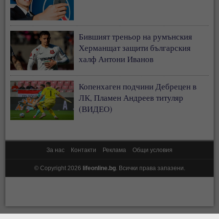
Бившият треньор на румънския
Херманщат защити българския
халф Антони Иванов
Копенхаген подчини Дебрецен в
ЛК, Пламен Андреев титуляр
(ВИДЕО)
За нас
Контакти
Реклама
Общи условия
© Copyright 2026
lifeonline.bg
. Всички права запазени.