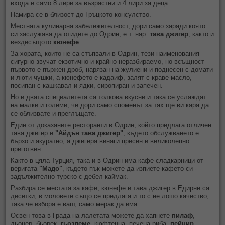
входа е само 8 лири за възрастни и 4 лири за деца.
Намира се в близост до Гръцкото консулство.
Местната кулинарна забележителност, дори само заради която
си заслужава да отидете до Одрин, е т. нар.
тава джигер
, както и
вездесъщото
кюнефе
.
За хората, които не са стъпвали в Одрин, тези наименования
сигурно звучат екзотично и крайно неразбираемо, но всъщност
първото е пържен дроб, нарязан на жулиени и поднесен с домати
и люти чушки, а кюнефето е кадаиф, залят с краве масло,
посипан с кашкавал и ядки, сиропиран и запечен.
Но и двата специалитета са толкова вкусни и така се услаждат
на малки и големи, че дори само споменът за тях ще ви кара да
се облизвате и преглъщате.
Един от доказаните ресторанти в Одрин, който предлага отличен
тава джигер е
"Айдън тава джигер"
, където обслужването е
бързо и акуратно, а джигера винаги пресен и великолепно
приготвен.
Както в цяла Турция, така и в Одрин има кафе-сладкарници от
веригата
"Mадо"
, където пък можете да изпиете кафето си -
задължително турско с дебел каймак.
Разбира се местата за кафе, кюнефе и тава джигер в Едирне са
десетки, в моловете също се предлага и то с не лошо качество,
така че избора е ваш, само мерак да има.
Освен това в Града на лалетата можете да хапнете
пилаф
,
дьонер, бьорек,
гьозлеме
, кюфтенца, печена риба,
пейнир