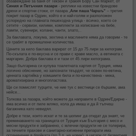
обзавеждане за баня от Текзен и Тракия Бору Сан Маркет, от
Синия и Петъчния пазари
- реплики на известни брандове
дрехи и спортни стоки, от
пазара „
Али паша Чаршъ“
– третия
покрит пазар в Одрин, който е и най-голям и разположен
успоредно на главната пешеходна улица - всичко, което се
сетите - сервизи, килими, комплекти за изписване на бебе,
лампи, сувенири, колани, чанти, злато,..
За баклавата, локума, зехтина и маслините няма да говорим - те
се грабят в промишлени количества.
Цените за кило баклава варират от 15 до 75 лири за килограм.
По-скъпата е по-вкусна и се прави с краве масло, а евтината с
маргарин. Добра баклава е и тази от 45 лири килограма.
Защо българина си купува тоалетната хартия от Турция, няма
логично обяснение, но запознати твърдят, че освен по-евтина,
ценната хартийка у комшиите била и по-качествена - мека,
ароматизирана и многопластова.
Ще си помислят турците, че ние тук с вестници се бършем, ама
нейсе...
Толкова за пазара, който можете да направите в Одрин/Едирне -
има всичко и от пиле мляко, кола да имаш и да й тъпчеш
багажника като невидял.
Добре е тези, които искат и те за шопинг да отидат да знаят, че
преминаването на границата от Турция към България с месо и
месни продукти е забранено, с млечни продукти не се толерира,
за течните прахове и санитарно-хигиенни препарати има
ограничение в бройката (до 3 л. на човек), а цигари от безмитния