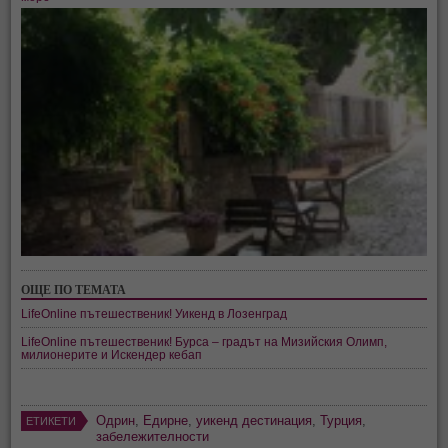
ОЩЕ ПО ТЕМАТА
LifeOnline пътешественик! Уикенд в Лозенград
LifeOnline пътешественик! Бурса – градът на Мизийския Олимп,
милионерите и Искендер кебап
Одрин
,
Едирне
,
уикенд дестинация
,
Турция
,
ЕТИКЕТИ
забележителности