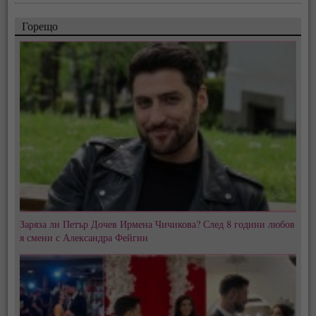
Горещо
Заряза ли Петър Дочев Ирмена Чичикова? След 8 години любов
я смени с Александра Фейгин