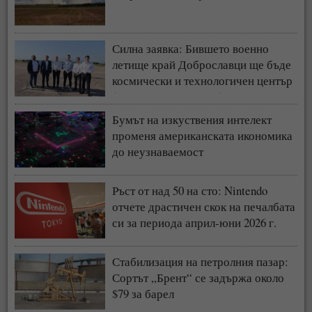
Силна заявка: Бившето военно
летище край Доброславци ще бъде
космически и технологичен център
(СНИМКИ + ВИДЕО)
Бумът на изкуствения интелект
променя американската икономика
до неузнаваемост
Ръст от над 50 на сто: Nintendo
отчете драстичен скок на печалбата
си за периода април-юни 2026 г.
Стабилизация на петролния пазар:
Сортът „Брент“ се задържа около
$79 за барел