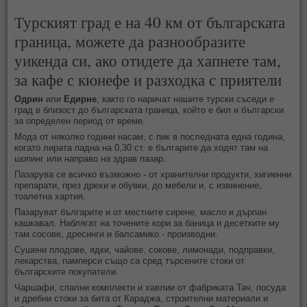
Турският град е на 40 км от българската
граница, можете да разнообразите
уикенда си, ако отидете да хапнете там,
за кафе с кюнефе и разходка с приятели
Одрин
или
Едирне
, както го наричат нашите турски съседи е
град в близост до българската граница, който е бил и български
за определен период от време.
Мода от няколко години насам, с пик в последната една година,
когато лирата падна на 0,30 ст. е българите да ходят там на
шопинг или направо на здрав пазар.
Пазарува се всичко възможно - от хранителни продукти, хигиенни
препарати, през дрехи и обувки, до мебели и, с извинение,
тоалетна хартия.
Пазаруват българите и от местните сирене, масло и дърпан
кашкавал. Наблягат на точените кори за баница и десетките му
там сосове, дресинги и балсамико - производни.
Сушени плодове, ядки, чайове, сокове, лимонади, подправки,
лекарства, памперси също са сред търсените стоки от
българските покупатели.
Чаршафи, спални комплекти и хавлии от фабриката Тач, посуда
и дребни стоки за бита от Караджа, строителни материали и