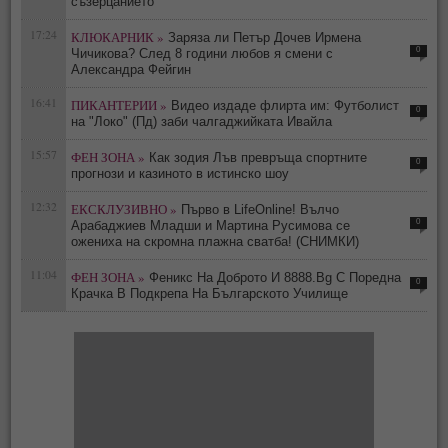
съзерцанието“
17:24
КЛЮКАРНИК »
Заряза ли Петър Дочев Ирмена
0
Чичикова? След 8 години любов я смени с
Александра Фейгин
16:41
ПИКАНТЕРИИ »
Видео издаде флирта им: Футболист
0
на "Локо" (Пд) заби чалгаджийката Ивайла
15:57
ФЕН ЗОНА »
Как зодия Лъв превръща спортните
0
прогнози и казиното в истинско шоу
12:32
ЕКСКЛУЗИВНО »
Първо в LifeOnline! Вълчо
0
Арабаджиев Младши и Мартина Русимова сe
oжениха на скромна плажна сватба! (СНИМКИ)
11:04
ФЕН ЗОНА »
Феникс На Доброто И 8888.Bg С Поредна
0
Крачка В Подкрепа На Българското Училище