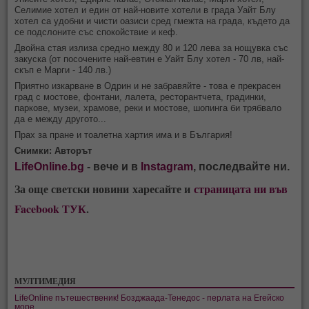
Селимие хотел и един от най-новите хотели в града Уайт Блу
хотел са удобни и чисти оазиси сред гмежта на града, където да
се подслоните със спокойствие и кеф.
Двойна стая излиза средно между 80 и 120 лева за нощувка със
закуска (от посочените най-евтин е Уайт Блу хотел - 70 лв, най-
скъп е Марги - 140 лв.)
Приятно изкарване в Одрин и не забравяйте - това е прекрасен
град с мостове, фонтани, лалета, ресторантчета, градинки,
паркове, музеи, храмове, реки и мостове, шопинга би трябвало
да е между другото...
Прах за пране и тоалетна хартия има и в България!
Снимки: Авторът
LifeOnline.bg
- вече и в
Instagram
, последвайте ни.
За още светски новини харесайте и
страницата ни във
Facebook ТУК
.
МУЛТИМЕДИЯ
LifeOnline пътешественик! Бозджаада-Тенедос - перлата на Егейско
море