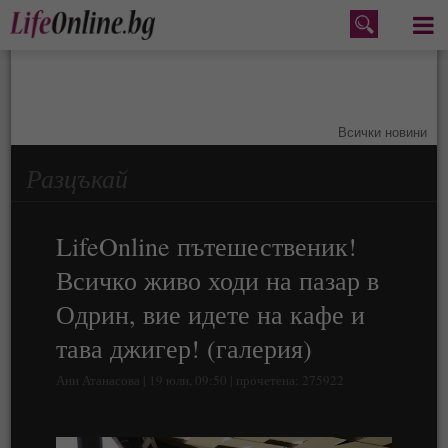
Меню
Всички новини
Разцъкай
LifeOnline пътешественик!
Всичко живо ходи на пазар в
Одрин, вие идете на кафе и
тава джигер! (галерия)
Ани Атанасова | 19 юли, 09:50 | прочетена: 275922