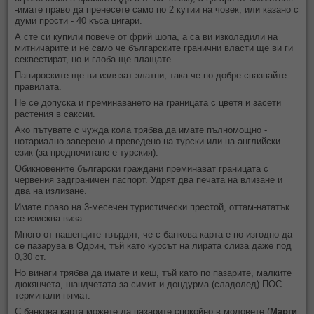
-имате право да пренесете само по 2 кутии на човек, или казано с
думи прости - 40 къса цигари.
А сте си купили повече от фрий шопа, а са ви изколадили на
митничарите и не само че българските гранични власти ще ви ги
секвестират, но и глоба ще плащате.
Папироските ще ви излязат златни, така че по-добре спазвайте
правилата.
Не се допуска и преминаването на границата с цветя и засети
растения в саксии.
Ако пътувате с чужда кола трябва да имате пълномощно -
нотариално заверено и преведено на турски или на английски
език (за предпочитане е турския).
Обикновените български граждани преминават границата с
червения задграничен паспорт. Удрят два печата на влизане и
два на излизане.
Имате право на 3-месечен туристически престой, оттам-нататък
се изисква виза.
Много от нашенците твърдят, че с банкова карта е по-изгодно да
се пазарува в Одрин, тъй като курсът на лирата слиза даже под
0,30 ст.
Но винаги трябва да имате и кеш, тъй като по пазарите, малките
дюкянчета, шандчетата за симит и дондурма (сладолед) ПОС
терминали нямат.
С банкова карта можете да пазарите спокойно в моловете (
Марги