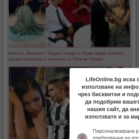
Къна на „Високото": Емрах Стораро и Айлян преди сватбата,
докато скандалите и тревогите за Тони не стихват
LifeOnline.bg иска
използване на инфо
чрез бисквитки и под
да подобрим вашет
нашия сайт, да ан
използвате и за ма
Персонализирана р
преброяване на по