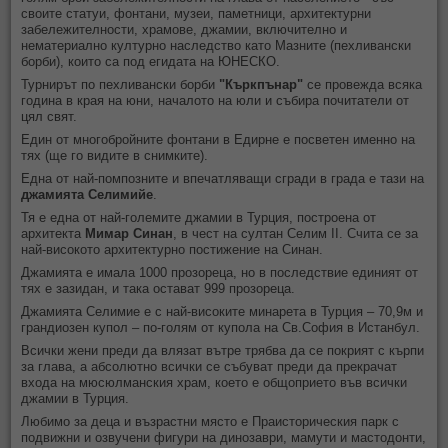
своите статуи, фонтани, музеи, паметници, архитектурни
забележителности, храмове, джамии, включително и
нематериално културно наследство като Мазните (пехливански
борби), които са под егидата на ЮНЕСКО.
Турнирът по пехливански борби
"Къркпънар"
се провежда всяка
година в края на юни, началото на юли и събира почитатели от
цял свят.
Един от многобройните фонтани в Едирне е посветен именно на
тях (ще го видите в снимките).
Една от най-помпозните и впечатляващи сгради в града е тази на
джамията Селимийе
.
Тя е една от най-големите джамии в Турция, построена от
архитекта
Мимар Синан
,
в чест на султан Селим II. Счита се за
най-високото архитектурно постижение на Синан.
Джамията е имала 1000 прозореца, но в последствие единият от
тях е зазидан, и така остават 999 прозореца.
Джамията Селимие е с най-високите минарета в Турция – 70,9м и
грандиозен купол – по-голям от купола на Св.София в Истанбул.
Всички жени преди да влязат вътре трябва да се покрият с кърпи
за глава, а абсолютно всички се събуват преди да прекрачат
входа на мюсюлманския храм, к
оето е общоприето във всички
джамии в Турция.
Любимо за деца и възрастни място е Праисторическия парк с
подвижни и озвучени фигури на динозаври, мамути и мастодонти,