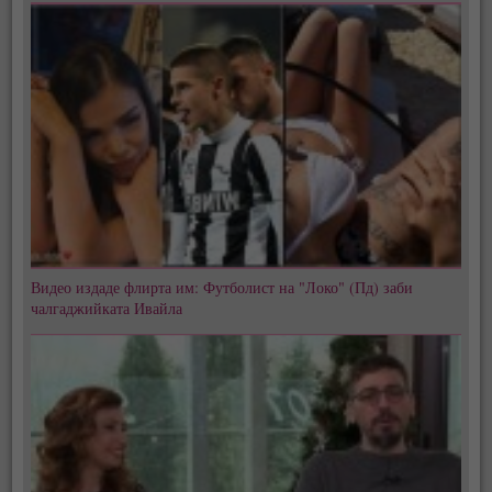
Видео издаде флирта им: Футболист на "Локо" (Пд) заби
чалгаджийката Ивайла