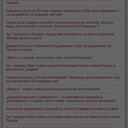
Чърчил
Аделина и Христо Йотови озариха публиката в НДК при откриването
на изложбата „Огледални светове“
Греди Асса събира четирите стихии в новата си изложба „Въздух,
вода, огън и земя“ в галерия „Vivacom Art Hall Оборище 5“
Арт Галерия Le Papillon представя изложбата на Христо Христов
„Между деня и нощта“
Дружеството на плевенските художници откри традиционния си
Пролетен салон
„Фюжън“ и новият артистичен свят на Вили Николов
Арт галерия Vejdi събра талантите на Иван Русев и Нина Русева в
изложбата „Тандем“
Аукционна къща „Аполон и Меркурий” провежда днес специален търг
по случай своя 40-и рожден ден
„Фюжън“ - новата емоционална вселена на Вили Николов
„Днешния ден като тревожност“ – в обектива на изложбата
„Неизбежното бъдеще. Артистични стратегии в тила на историята“
Българска художничка с рекорд на „Гинес“ открива изложба в София
Арт галерия Vejdi събира в тандем нови творби на Иван Русев и Нина
Русева