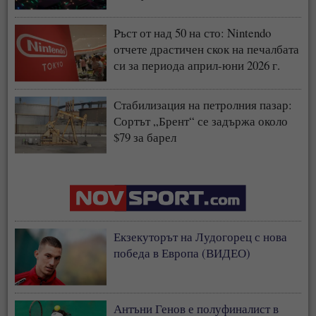
Ръст от над 50 на сто: Nintendo
отчете драстичен скок на печалбата
си за периода април-юни 2026 г.
Стабилизация на петролния пазар:
Сортът „Брент“ се задържа около
$79 за барел
Екзекуторът на Лудогорец с нова
победа в Европа (ВИДЕО)
Антъни Генов е полуфиналист в