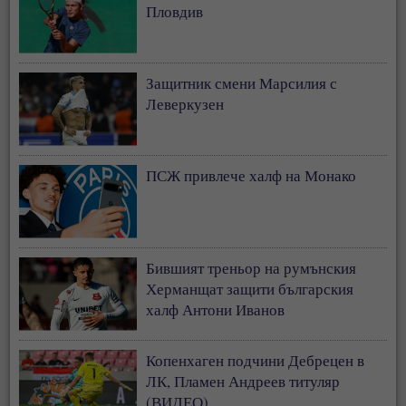
Пловдив
Защитник смени Марсилия с
Леверкузен
ПСЖ привлече халф на Монако
Бившият треньор на румънския
Херманщат защити българския
халф Антони Иванов
Копенхаген подчини Дебрецен в
ЛК, Пламен Андреев титуляр
(ВИДЕО)