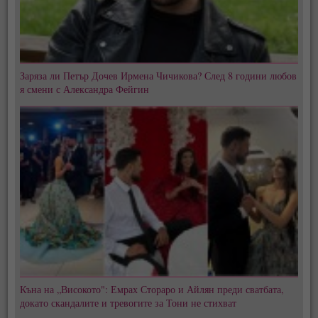
Заряза ли Петър Дочев Ирмена Чичикова? След 8 години любов
я смени с Александра Фейгин
Къна на „Високото": Емрах Стораро и Айлян преди сватбата,
докато скандалите и тревогите за Тони не стихват