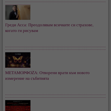
Греди Асса: Преодолявам всичките си страхове,
когато ги рисувам
МЕТАМОРФОZА: Отворени врати към новото
измерение на събитията