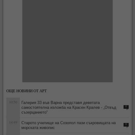
ОЩЕ НОВИНИ ОТ АРТ
10:50
Галерия 33 във Варна представя деветата
самостоятелна изложба на Красен Кралев - „Отвъд
0
съзерцанието“
14:49
Старото училище на Созопол пази съкровищата на
0
морската живопис