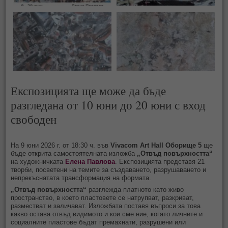
Експозицията ще може да бъде
разгледана от 10 юни до 20 юни с вход
свободен
На 9 юни 2026 г. от 18:30 ч. във
Vivacom Art Hall Оборище 5
ще
бъде открита самостоятелната изложба
„Отвъд повърхността“
на художничката
Елена Павлова
. Експозицията представя 21
творби, посветени на темите за създаването, разрушаването и
непрекъснатата трансформация на формата.
„Отвъд повърхността“
разглежда платното като живо
пространство, в което пластовете се натрупват, разкриват,
разместват и заличават. Изложбата поставя въпроси за това
какво остава отвъд видимото и кои сме ние, когато личните и
социалните пластове бъдат премахнати, разрушени или