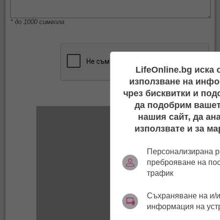
* до 1000 символа
LifeOnline.bg иска
използване на инфо
чрез бисквитки и под
да подобрим вашет
нашия сайт, да ан
използвате и за ма
Персонализирана р
преброяване на по
трафик
Съхраняване на и/и
информация на уст