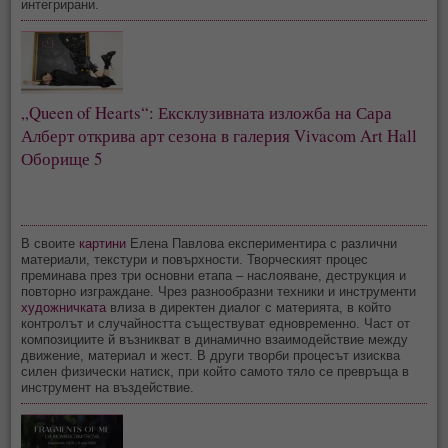
интегрирани.
„Queen of Hearts“: Ексклузивната изложба на Сара
Алберт открива арт сезона в галерия Vivacom Art Hall
Оборище 5
В своите
картини
Елена Павлова експериментира с различни
материали, текстури и повърхности. Творческият процес
преминава през три основни етапа – наслояване, деструкция и
повторно изграждане. Чрез разнообразни техники и инструменти
художничката
влиза в директен диалог с материята, в който
контролът и случайността съществуват едновременно. Част от
композициите й възникват в динамично взаимодействие между
движение, материал и жест. В други творби процесът изисква
силен физически натиск, при който самото тяло се превръща в
инструмент на въздействие.