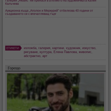
Галерия „Нюанс“ ни пренася в ателието на художничката Калия
Калъчева
Аукционна къща „Аполон и Меркурий” отбелязва 40 години от
създаването си с впечатляващ търг
изложба
,
галерия
,
картини
,
художник
,
изкуство
,
ЕТИКЕТИ
рисуване
,
култура
,
Елена Павлова
,
живопис
,
абстрактно
,
арт
Горещо