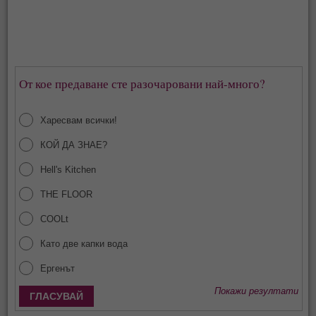
От кое предаване сте разочаровани най-много?
Харесвам всички!
КОЙ ДА ЗНАЕ?
Hell's Kitchen
THE FLOOR
COOLt
Като две капки вода
Ергенът
Покажи резултати