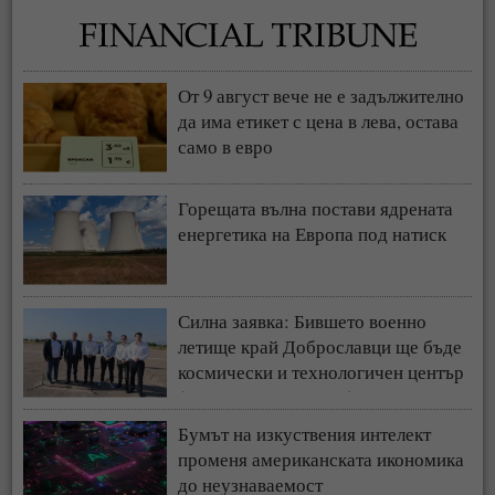
От 9 август вече не е задължително
да има етикет с цена в лева, остава
само в евро
Горещата вълна постави ядрената
енергетика на Европа под натиск
Силна заявка: Бившето военно
летище край Доброславци ще бъде
космически и технологичен център
(СНИМКИ + ВИДЕО)
Бумът на изкуствения интелект
променя американската икономика
до неузнаваемост