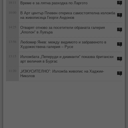
18:11
Време е за лятна разходка по Ларгото
0
10:00
В Арт център Плевен откриха самостоятелна изложба
0
на живописеца Георги Андонов
14:25
Отварят отново за посетители обраната галерия
0
„Аполон“ в Лувъра
13:56
Любомир Янев: между видимото и забравеното в
0
Художествена галерия – Русе
13:15
Изложбата „Пеперуди и диаманти“ показва британски
0
арт величия в Бургас
11:20
„ИЗКУСИТЕЛНО”: Изложба живопис на Хаджии-
0
Николов