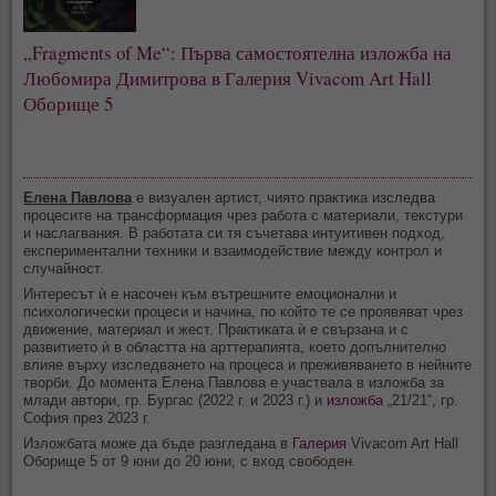
„Fragments of Me“: Първа самостоятелна изложба на
Любомира Димитрова в Галерия Vivacom Art Hall
Оборище 5
Елена Павлова
е визуален артист, чиято практика изследва
процесите на трансформация чрез работа с материали, текстури
и наслагвания. В работата си тя съчетава интуитивен подход,
експериментални техники и взаимодействие между контрол и
случайност.
Интересът ѝ е насочен към вътрешните емоционални и
психологически процеси и начина, по който те се проявяват чрез
движение, материал и жест. Практиката ѝ е свързана и с
развитието ѝ в областта на арттерапията, което допълнително
влияе върху изследването на процеса и преживяването в нейните
творби. До момента Елена Павлова е участвала в изложба за
млади автори, гр. Бургас (2022 г. и 2023 г.) и
изложба
„21/21“, гр.
София през 2023 г.
Изложбата може да бъде разгледана в
Галерия
Vivacom Art Hall
Оборище 5 от 9 юни до 20 юни, с вход свободен.