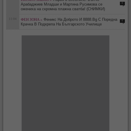
0
Арабаджиев Младши и Мартина Русимова сe
oжениха на скромна плажна сватба! (СНИМКИ)
11:04
ФЕН ЗОНА »
Феникс На Доброто И 8888.Bg С Поредна
0
Крачка В Подкрепа На Българското Училище