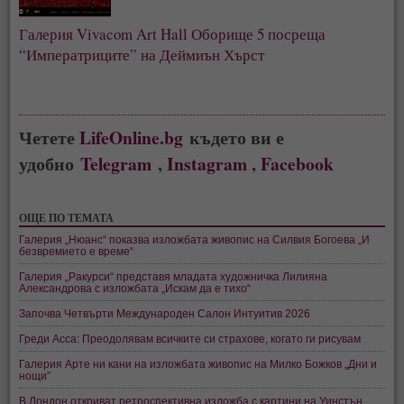
Галерия Vivacom Art Hall Оборище 5 посреща
“Императриците” на Деймиън Хърст
Четете
LifeOnline.bg
където ви е
удобно
Telegram
,
Instagram
,
Facebook
ОЩЕ ПО ТЕМАТА
Галерия „Нюанс“ показва изложбата живопис на Силвия Богоева „И
безвремието е време“
Галерия „Ракурси“ представя младата художничка Лилияна
Александрова с изложбата „Искам да е тихо“
Започва Четвърти Международен Салон Интуитив 2026
Греди Асса: Преодолявам всичките си страхове, когато ги рисувам
Галерия Арте ни кани на изложбата живопис на Милко Божков „Дни и
нощи”
В Лондон откриват ретроспективна изложба с картини на Уинстън