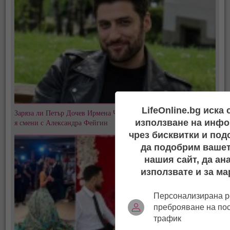
LifeOnline.bg иска
Заряза ли Петър Дочев Ирмена Чичикова? След 8 години любов
използване на инфо
я смени с Александра Фейгин
чрез бисквитки и под
да подобрим вашет
нашия сайт, да ан
използвате и за ма
Персонализирана р
преброяване на по
трафик