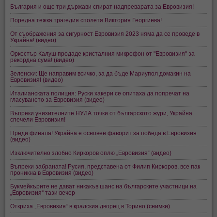
България и още три държави спират надпреварата за Евровизия!
Поредна тежка трагедия сполетя Виктория Георгиева!
От съображения за сигурност Евровизия 2023 няма да се проведе в
Украйна! (видео)
Оркестър Калуш продаде кристалния микрофон от "Евровизия" за
рекордна сума! (видео)
Зеленски: Ще направим всичко, за да бъде Мариупол домакин на
Евровизия! (видео)
Италианската полиция: Руски хакери се опитаха да попречат на
гласуването за Евровизия (видео)
Въпреки унизителните НУЛА точки от българското жури, Украйна
спечели Евровизия!
Преди финала! Украйна е основен фаворит за победа в Евровизия
(видео)
Изключително злобно Киркоров оплю „Евровизия“ (видео)
Въпреки забраната! Русия, представена от Филип Киркоров, все пак
проникна в Евровизия (видео)
Букмейкърите не дават никакъв шанс на българските участници на
„Евровизия“ тази вечер
Откриха „Евровизия“ в кралския дворец в Торино (снимки)