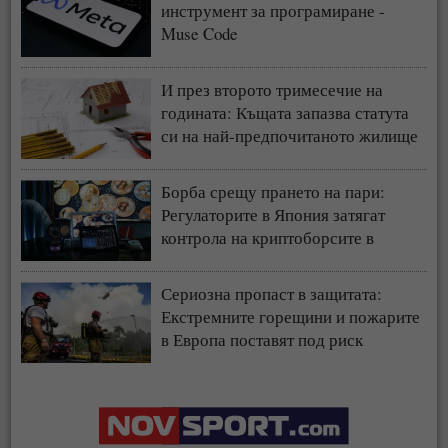
инструмент за програмиране -
Muse Code
И през второто тримесечие на
годината: Къщата запазва статута
си на най-предпочитаното жилище
у нас
Борба срещу прането на пари:
Регулаторите в Япония затягат
контрола на криптоборсите в
страната
Сериозна пропаст в защитата:
Екстремните горещини и пожарите
в Европа поставят под риск
застрахователния модел