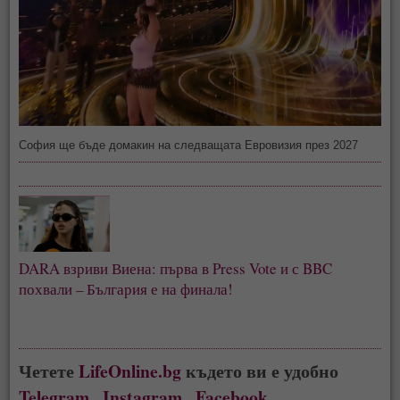
София ще бъде домакин на следващата Евровизия през 2027
DARA взриви Виена: първа в Press Vote и с BBC
похвали – България е на финала!
Четете
LifeOnline.bg
където ви е удобно
Telegram
,
Instagram
,
Facebook