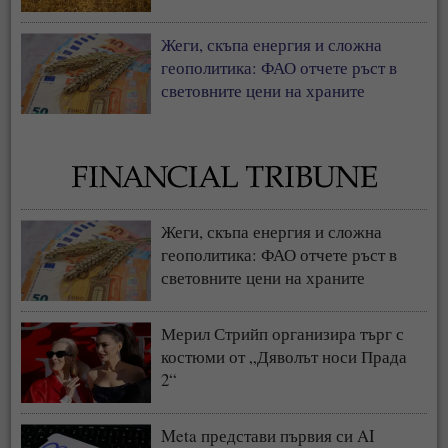
Жеги, скъпа енергия и сложна
геополитика: ФАО отчете ръст в
световните цени на храните
Жеги, скъпа енергия и сложна
геополитика: ФАО отчете ръст в
световните цени на храните
Мерил Стрийп организира търг с
костюми от „Дяволът носи Прада
2“
Meta представи първия си AI