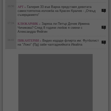
10:50
АРТ »
Галерия 33 във Варна представя деветата
0
самостоятелна изложба на Красен Кралев - „Отвъд
съзерцанието“
17:24
КЛЮКАРНИК »
Заряза ли Петър Дочев Ирмена
0
Чичикова? След 8 години любов я смени с
Александра Фейгин
16:41
ПИКАНТЕРИИ »
Видео издаде флирта им: Футболист
0
на "Локо" (Пд) заби чалгаджийката Ивайла