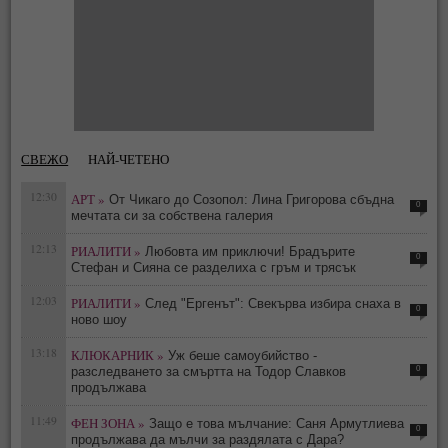
СВЕЖО
НАЙ-ЧЕТЕНО
12:30
АРТ »
От Чикаго до Созопол: Лина Григорова сбъдна
0
мечтата си за собствена галерия
12:13
РИАЛИТИ »
Любовта им приключи! Брадърите
0
Стефан и Сияна се разделиха с гръм и трясък
12:03
РИАЛИТИ »
След "Ергенът": Свекърва избира снаха в
0
ново шоу
13:18
КЛЮКАРНИК »
Уж беше самоубийство -
0
разследването за смъртта на Тодор Славков
продължава
11:49
ФЕН ЗОНА »
Защо е това мълчание: Саня Армутлиева
0
продължава да мълчи за раздялата с Дара?