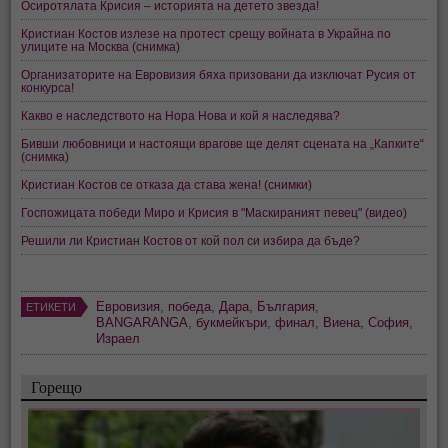
Осиротялата Крисия – историята на детето звезда!
Кристиан Костов излезе на протест срещу войната в Украйна по
улиците на Москва (снимка)
Организаторите на Евровизия бяха призовани да изключат Русия от
конкурса!
Какво е наследството на Нора Нова и кой я наследява?
Бивши любовници и настоящи врагове ще делят сцената на „Капките“
(снимка)
Кристиан Костов се отказа да става жена! (снимки)
Госпожицата победи Миро и Крисия в "Маскираният певец" (видео)
Решили ли Кристиан Костов от кой пол си избира да бъде?
Евровизия
,
победа
,
Дара
,
България
,
ЕТИКЕТИ
BANGARANGA
,
букмейкъри
,
финал
,
Виена
,
София
,
Израел
Горещо