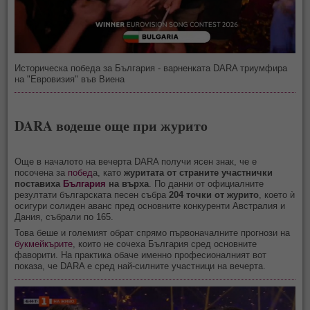
Историческа победа за България - варненката DARA триумфира
на "Евровизия" във Виена
DARA водеше още при журито
Още в началото на вечерта DARA получи ясен знак, че е
посочена за
побед
а, като
журит
ата от страните участнички
постави
ха
България
на върха
. По данни от официалните
резултати българската песен събра
204 точки от журито
, което ѝ
осигури солиден аванс пред основните конкуренти Австралия и
Дания, събрали по 165.
Това беше и големият обрат спрямо първоначалните прогнози на
букмейкърите
, които не сочеха България сред основните
фаворити. На практика обаче именно професионалният вот
показа, че DARA е сред най-силните участници на вечерта.