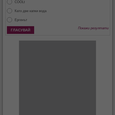
COOLt
Като две капки вода
Ергенът
Покажи резултати