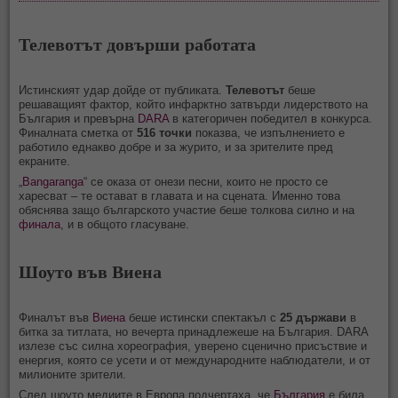
Теле
вотът довърши работата
Истинският удар дойде от публиката.
Телевотът
беше
решаващият фактор, който инфарктно затвърди лидерството на
България и превърна
DARA
в категоричен победител в конкурса.
Финалната сметка от
516 точки
показва, че изпълнението е
работило еднакво добре и за журито, и за зрителите пред
екраните.
„
Bangaranga
“ се оказа от онези песни, които не просто се
харесват – те остават в главата и на сцената. Именно това
обяснява защо българското участие беше толкова силно и на
финала
, и в общото гласуване.
Шоуто във Виена
Финалът във
Виена
беше истински спектакъл с
25 държави
в
битка за титлата, но вечерта принадлежеше на България. DARA
излезе със силна хореография, уверено сценично присъствие и
енергия, която се усети и от международните наблюдатели, и от
милионите зрители.
След шоуто медиите в Европа подчертаха, че
България
е била