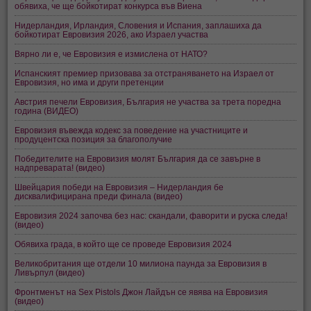
обявиха, че ще бойкотират конкурса във Виена
Нидерландия, Ирландия, Словения и Испания, заплашиха да
бойкотират Евровизия 2026, ако Израел участва
Вярно ли е, че Евровизия е измислена от НАТО?
Испанският премиер призовава за отстраняването на Израел от
Евровизия, но има и други претенции
Австрия печели Евровизия, България не участва за трета поредна
година (ВИДЕО)
Евровизия въвежда кодекс за поведение на участниците и
продуцентска позиция за благополучие
Победителите на Евровизия молят България да се завърне в
надпреварата! (видео)
Швейцария победи на Евровизия – Нидерландия бе
дисквалифицирана преди финала (видео)
Евровизия 2024 започва без нас: скандали, фаворити и руска следа!
(видео)
Обявиха града, в който ще се проведе Евровизия 2024
Великобритания ще отдели 10 милиона паунда за Евровизия в
Ливърпул (видео)
Фронтменът на Sex Pistols Джон Лайдън се явява на Евровизия
(видео)