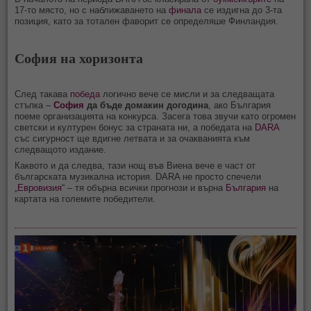
17-то място, но с наближаването на
финала
се издигна до 3-та
позиция, като за тотален фаворит се определяше Финландия.
София на хоризонта
След такава
победа
логично вече се мисли и за следващата
стъпка –
София
да бъде домакин догодина
, ако България
поеме организацията на конкурса. Засега това звучи като огромен
светски и културен бонус за страната ни, а победата на
DARA
със сигурност ще вдигне летвата и за очакванията към
следващото издание.
Каквото и да следва, тази нощ във Виена вече е част от
българската музикална история. DARA не просто спечели
„
Евровизия
“ – тя обърна всички прогнози и върна
България
на
картата на големите победители.