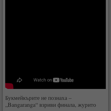
Букмейкърите не познаха –
„Bangaranga“ взриви финала, журито