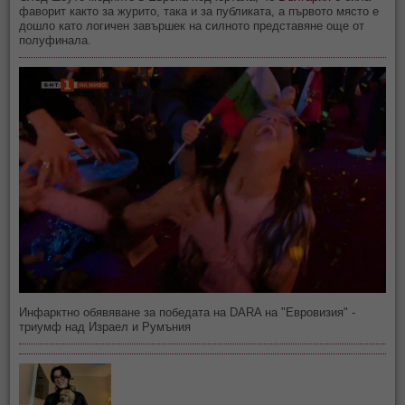
фаворит както за журито, така и за публиката, а първото място е
дошло като логичен завършек на силното представяне още от
полуфинала.
Инфарктно обявяване за победата на DARA на "Евровизия" -
триумф над Израел и Румъния