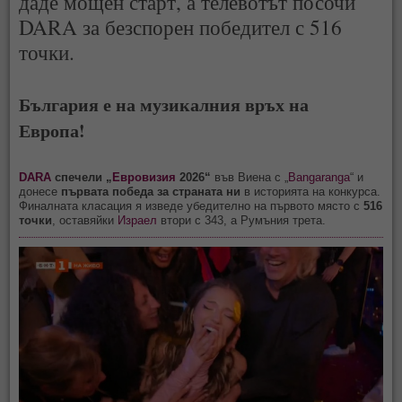
даде мощен старт, а телевотът посочи
DARA за безспорен победител с 516
точки.
България е на музикалния връх на
Европа!
DARA
спечели „
Евровизия
2026“
във Виена с „
Bangaranga
“ и
донесе
първата победа за страната ни
в историята на конкурса.
Финалната класация я изведе убедително на първото място с
516
точки
, оставяйки
Израел
втори с 343, а Румъния трета.