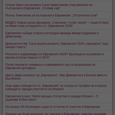
Георги Христов размаза Саня Армутлиева след финала на
българската Евровизия: „Голяма гад!“
Йонна Темелкова за българската Евровизия: „Потресена съм!“
ВИДЕО: Емрах ругае Дундаков: „Смешник, тъпак такъв!“ – защити брат
си Фики след отпадането от „Евровизия 2026“
Евровизия събуди старата естрадна вражда между Бодурова и
Димитрова
Доказателства: Саня дърпа конците, Евровизия 2026 „наредена“ още
преди старта !
Роксана в надпревара за Евровизия 2026? Кралицата на ромската
музика получи покана от БНТ!
Палестинските знамена и освиркването ще са разрешени на
Евровизия догодина
Двете Дари напират за „Евровизия“, Иво Димчев пее в Белгия вместо
във Виена
Още един победител от „Евровизия“ се отказа от трофея си и върна
наградата заради участието на Израел
Евровизия в хаос: Nemo връща статуетката заради Израел – 5
държави бойкотират!
Останаха 34! Исландия също се оттегли от участие в Евровизия
Израел ще бъде допуснат до участие в Евровизия; няколко държави