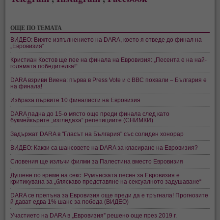
ОЩЕ ПО ТЕМАТА
ВИДЕО: Вижте изпълнението на DARA, което я отведе до финал на
„Евровизия“
Кристиан Костов ще пее на финала на Евровизия: „Песента е на най-
голямата победителка!“
DARA взриви Виена: първа в Press Vote и с BBC похвали – България е
на финала!
Избраха първите 10 финалисти на Евровизия
DARA падна до 15-о място още преди финала след като
букмейкърите „изгледаха“ репетициите (СНИМКИ)
Задържат DARA в "Гласът на България" със солиден хонорар
ВИДЕО: Какви са шансовете на DARA за класиране на Евровизия?
Словения ще излъчи филми за Палестина вместо Евровизия
Душене по време на секс: Румънската песен за Евровизия е
критикувана за „бляскаво представяне на сексуалното задушаване“
DARA се препъна за Евровизия още преди да е тръгнала! Прогнозите
й дават едва 1% шанс за победа (ВИДЕО)
Участието на DARA в „Евровизия” решено още през 2019 г.