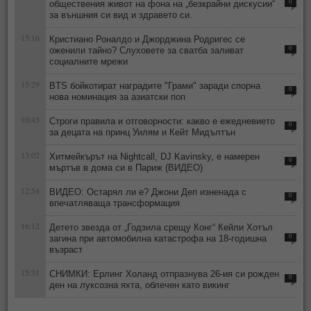
обществения живот на фона на „безкрайни дискусии“
0
за външния си вид и здравето си.
15:16
Кристиано Роналдо и Джорджина Родригес се
оженили тайно? Слуховете за сватба заливат
0
социалните мрежи
15:29
BTS бойкотират наградите "Грами" заради спорна
0
нова номинация за азиатски поп
10:43
Строги правила и отговорности: какво е ежедневието
0
за децата на принц Уилям и Кейт Мидълтън
13:02
Хитмейкърът на Nightcall, DJ Kavinsky, е намерен
0
мъртъв в дома си в Париж (ВИДЕО)
12:54
ВИДЕО: Остарял ли е? Джони Деп изненада с
0
впечатляваща трансформация
16:12
Детето звезда от „Годзила срещу Конг“ Кейли Хотъл
загина при автомобилна катастрофа на 18-годишна
0
възраст
15:31
СНИМКИ: Ерлинг Холанд отпразнува 26-ия си рожден
0
ден на луксозна яхта, облечен като викинг