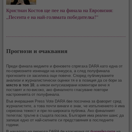
Кристиан Костов ще пее на финала на Евровизия:
„Песента е на най-голямата победителка!“
Прогнози и очаквания
Преди финала медиите и феновете спрягаха DARA като една от
по-сериозните изненади на конкурса, а след полуфинала
прогнозите се засилиха още повече. Според публикуваните
анализи и журналистически оценки тя е в позиция да се бори за
място в топ 10
, а някои ентусиазирани коментари вече я
поставят и по-високо, ако финалното гласуване повтори
настроенията от полуфинала.
Във вчерашния Press Vote DARA бве посочена за фаворит сред
журналистите, а това почти винаги е знак, че изпълнението ѝ има
сериозна тежест и при по-широката публика. Ако финалният
телеглас тръгне в същата посока, България има реален шанс да
запише едно от най-силните си представяния в последните
години.
В началото на периода DARA бе класирана от
букмейкърите
на