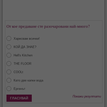
От кое предаване сте разочаровани най-много?
Харесвам всички!
КОЙ ДА ЗНАЕ?
Hell's Kitchen
THE FLOOR
COOLt
Като две капки вода
Ергенът
Покажи резултати