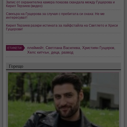
Запис от охранителна камера показва скандала между Гущерова и
Кирил Терзиев (видео)
Свекъра на Гущерова за случая с пребитата си снаха: Не ме
интересуват!
Кирил Терзиев разкри истината за лайфстайла на Светлето и Хриси
Гущерови!
плеймейт
,
Светлана Василева
,
Християн Гущеров
,
ЕТИКЕТИ
Хелс китчън
,
деца
,
развод
Горещо