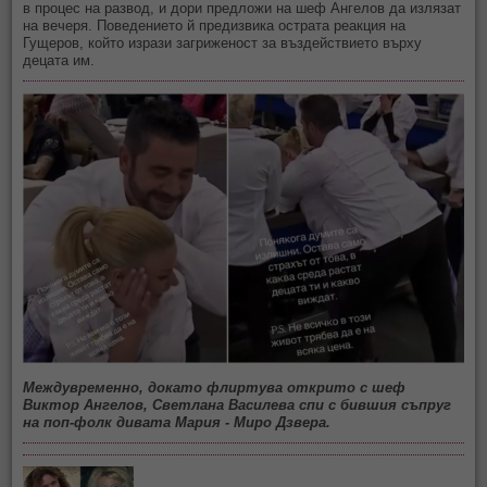
в процес на развод, и дори предложи на шеф Ангелов да излязат
на вечеря. Поведението й предизвика острата реакция на
Гущеров, който изрази загриженост за въздействието върху
децата им.
Междувременно, докато флиртува открито с шеф
Виктор Ангелов, Светлана Василева спи с бившия съпруг
на поп-фолк дивата Мария - Миро Дзвера.