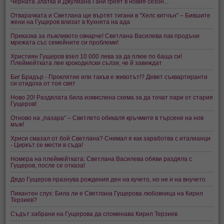
Черната Златка и Джулиана Гани греят в новия сезон...
Отварачката и Светлана ще въртят тигани в "Хелс китчън" – Бившите
жени на Гущеров влизат в Кухнята на ада
Приказка за лъжливото овчарче! Светлана Василева пак продъни
мрежата със семейните си проблеми!
Християн Гущеров взел 10 000 лева за да плюе по баща си!
Плеймейтката лее крокодилски сълзи, че й завиждат
Биг Брадър - Проклятие или такъв е животът!? Девет съквартиранти
си отидоха от тоя свят
Ново 20! Раздялата била измислена схема за да точат пари от стария
Гущеров!
Отново на „пазара“ – Светлето обикаля кръчмите в търсене на нов
мъж!
Хриси смазал от бой Светлана? Снимал я как заработва с италианци
- Циркът се мести в съда!
Номера на плеймейтката: Светлана Василева обяви раздяла с
Гущеров, после се отказа!
Дядо Гущеров празнува рождения ден на кучето, но не и на внучето
Пикантен слух: Била ли е Светлана Гущерова любовница на Кирил
Терзиев?
Съдът забрани на Гущерова да споменава Кирил Терзиев