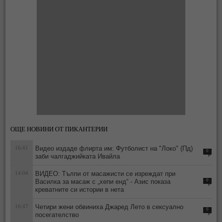
ОЩЕ НОВИНИ ОТ ПИКАНТЕРИИ
16:41
Видео издаде флирта им: Футболист на "Локо" (Пд)
0
заби чалгаджийката Ивайла
14:04
ВИДЕО: Тълпи от масажисти се изреждат при
Василка за масаж с „хепи енд“ - Азис показа
0
креватните си истории в нета
16:47
Четири жени обвиниха Джаред Лето в сексуално
0
посегателство