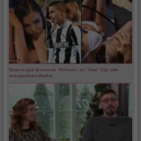
Видео издаде флирта им: Футболист на "Локо" (Пд) заби
чалгаджийката Ивайла