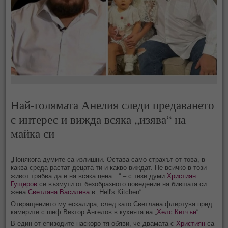
Най-голямата Анелия следи предаването
с интерес и вижда всяка „изява“ на
майка си
„Понякога думите са излишни. Остава само страхът от това, в
каква среда растат децата ти и какво виждат. Не всичко в този
живот трябва да е на всяка цена…“ – с тези думи
Християн
Гущеров
се възмути от безобразното поведение на бившата си
жена
Светлана Василева
в „Hell's Kitchen“.
Отвращението му ескалира, след като Светлана флиртува пред
камерите с шеф Виктор Ангелов в кухнята на „
Хелс Китчън
“.
В един от епизодите наскоро тя обяви, че двамата с
Християн
са