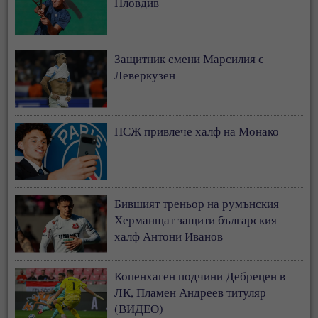
Пловдив
Защитник смени Марсилия с
Леверкузен
ПСЖ привлече халф на Монако
Бившият треньор на румънския
Херманщат защити българския
халф Антони Иванов
Копенхаген подчини Дебрецен в
ЛК, Пламен Андреев титуляр
(ВИДЕО)