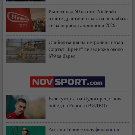
Ръст от над 50 на сто: Nintendo
отчете драстичен скок на печалбата
си за периода април-юни 2026 г.
Стабилизация на петролния пазар:
Сортът „Брент“ се задържа около
$79 за барел
Екзекуторът на Лудогорец с нова
победа в Европа (ВИДЕО)
Антъни Генов е полуфиналист в