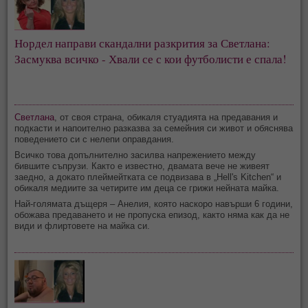
Нордел направи скандални разкрития за Светлана:
Засмуква всичко - Хвали се с кои футболисти е спала!
Светлана
, от своя страна, обикаля стуадията на предавания и
подкасти и напоително разказва за семейния си живот и обяснява
поведението си с нелепи оправдания.
Всичко това допълнително засилва напрежението между
бившите съпрузи. Както е известно, двамата вече не живеят
заедно, а докато плеймейтката се подвизава в „Hell's Kitchen“ и
обикаля медиите за четирите им деца се грижи нейната майка.
Най-голямата дъщеря – Анелия, която наскоро навърши 6 години,
обожава предаването и не пропуска епизод, както няма как да не
види и флиртовете на майка си.