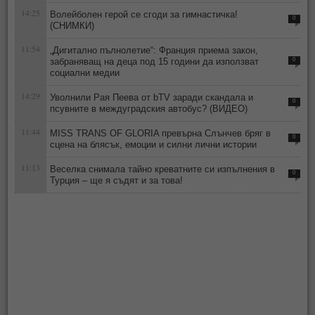
14:25
Волейболен герой се сгоди за гимнастичка!
0
(СНИМКИ)
11:54
„Дигитално пълнолетие“: Франция приема закон,
забраняващ на деца под 15 години да използват
0
социални медии
14:29
Уволнили Рая Пеева от bTV заради скандала и
0
псувните в междуградския автобус? (ВИДЕО)
11:44
MISS TRANS OF GLORIA превърна Слънчев бряг в
0
сцена на блясък, емоции и силни лични истории
11:13
Веселка снимала тайно креватните си изпълнения в
0
Турция – ще я съдят и за това!