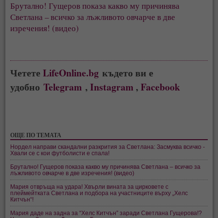
Брутално! Гущеров показа какво му причинява
Светлана – всичко за лъжливото овчарче в две
изречения! (видео)
Четете
LifeOnline.bg
където ви е
удобно
Telegram
,
Instagram
,
Facebook
ОЩЕ ПО ТЕМАТА
Нордел направи скандални разкрития за Светлана: Засмуква всичко -
Хвали се с кои футболисти е спала!
Брутално! Гущеров показа какво му причинява Светлана – всичко за
лъжливото овчарче в две изречения! (видео)
Мария отвръща на удара! Хвърли вината за цирковете с
плеймейтката Светлана и подбора на участниците върху „Хелс
Китчън“!
Мария даде на задна за “Хелс Китчън” заради Светлана Гущерова!?