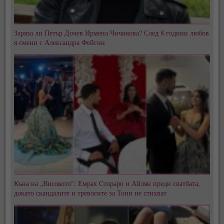
Заряза ли Петър Дочев Ирмена Чичикова? След 8 години любов
я смени с Александра Фейгин
Къна на „Високото": Емрах Стораро и Айлян преди сватбата,
докато скандалите и тревогите за Тони не стихват