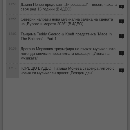
11:58
Дамян Попов представя „Ти решаваш“ – песен, чакала
0
своя ред 15 години (ВИДЕО)
15:55
Северин направи нова музикална заявка на сцената
0
на „Бургас и морето 2026“ (ВИДЕО)
12:02
Тандема Teddy Georgo & Koeff предствиха “Made In
0
The Balkans“ - Part 1
10:39
Драгана Миркович триумфира на върха: музикалната
легенда спечели престижната класация „Икона на
0
музиката“
13:12
ГОРЕЩО ВИДЕО: Наташа Монева стартира лятото с
0
новия си музикален проект „Рожден ден“