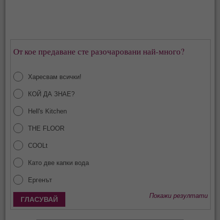
От кое предаване сте разочаровани най-много?
Харесвам всички!
КОЙ ДА ЗНАЕ?
Hell's Kitchen
THE FLOOR
COOLt
Като две капки вода
Ергенът
Покажи резултати