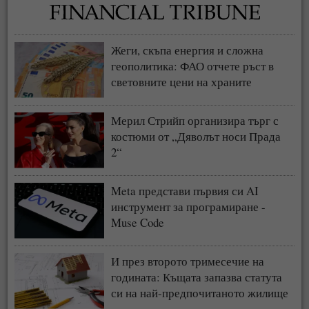
Жеги, скъпа енергия и сложна
геополитика: ФАО отчете ръст в
световните цени на храните
Мерил Стрийп организира търг с
костюми от „Дяволът носи Прада
2“
Meta представи първия си AI
инструмент за програмиране -
Muse Code
И през второто тримесечие на
годината: Къщата запазва статута
си на най-предпочитаното жилище
у нас