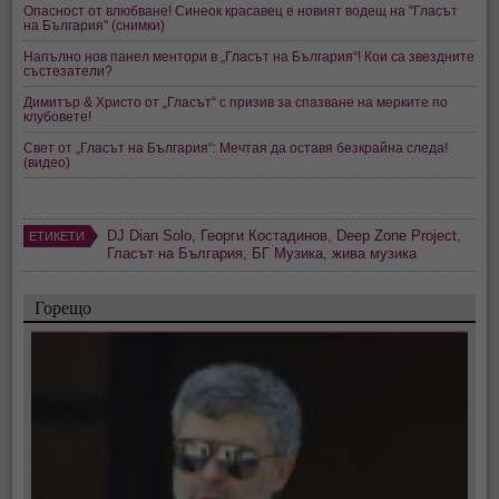
Опасност от влюбване! Синеок красавец е новият водещ на "Гласът
на България" (снимки)
Напълно нов панел ментори в „Гласът на България“! Кои са звездните
състезатели?
Димитър & Христо от „Гласът“ с призив за спазване на мерките по
клубовете!
Свет от „Гласът на България“: Мечтая да оставя безкрайна следа!
(видео)
DJ Dian Solo
,
Георги Костадинов
,
Deep Zone Project
,
ЕТИКЕТИ
Гласът на България
,
БГ Музика
,
жива музика
Горещо