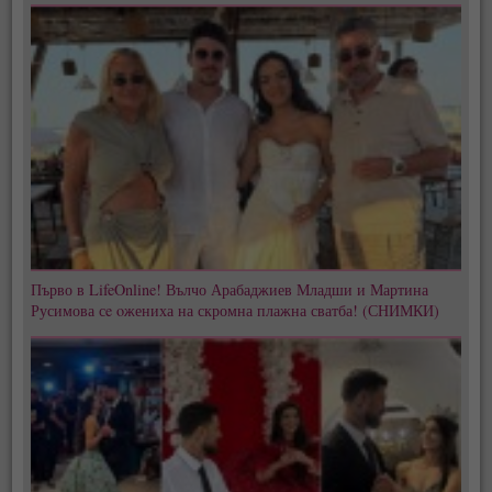
Първо в LifeOnline! Вълчо Арабаджиев Младши и Мартина
Русимова сe oжениха на скромна плажна сватба! (СНИМКИ)