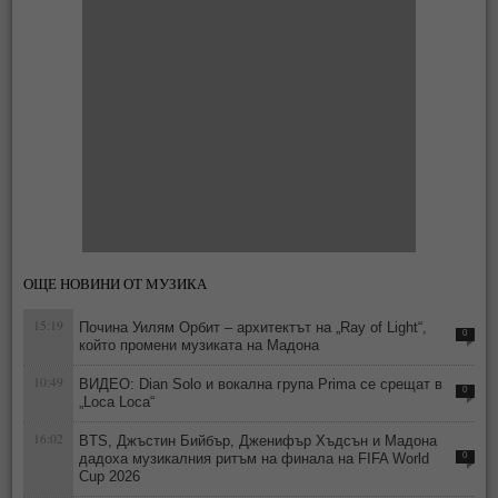
ОЩЕ НОВИНИ ОТ МУЗИКА
15:19
Почина Уилям Орбит – архитектът на „Ray of Light“,
0
който промени музиката на Мадона
10:49
ВИДЕО: Dian Solo и вокална група Prima се срещат в
0
„Loca Loca“
16:02
BTS, Джъстин Бийбър, Дженифър Хъдсън и Мадона
дадоха музикалния ритъм на финала на FIFA World
0
Cup 2026