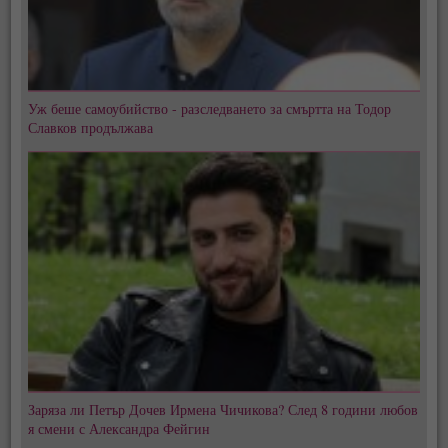
Уж беше самоубийство - разследването за смъртта на Тодор
Славков продължава
Заряза ли Петър Дочев Ирмена Чичикова? След 8 години любов
я смени с Александра Фейгин