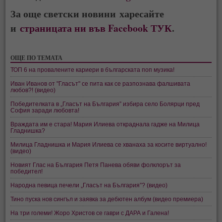
За още светски новини харесайте
и
страницата ни във Facebook ТУК
.
ОЩЕ ПО ТЕМАТА
ТОП 6 на провалените кариери в българската поп музика!
Иван Иванов от "Гласът" се пита как се разпознава фалшивата
любов?! (видео)
Победителката в „Гласът на България” избира село Болярци пред
София заради любовта!
Враждата им е стара! Мария Илиева откраднала гадже на Милица
Гладнишка?
Милица Гладнишка и Мария Илиева се хванаха за косите виртуално!
(видео)
Новият Глас на България Петя Панева обяви фолклорът за
победител!
Народна певица печели „Гласът на България”? (видео)
Тино пуска нов сингъл и заявка за дебютен албум (видео премиера)
На три големи! Жоро Христов се гаври с ДАРА и Галена!