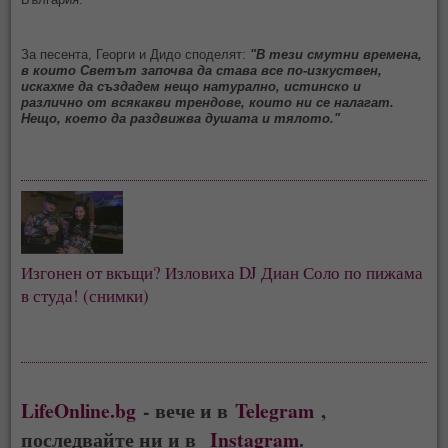
За песента, Георги и Дидо споделят:
"В тези смутни времена,
в които Светът започва да става все по-изкуствен,
искахме да създадем нещо натурално, истинско и
различно от всякакви трендове, които ни се налагат.
Нещо, което да раздвижва душата и тялото."
Изгонен от вкъщи? Изловиха DJ Диан Соло по пижама
в студа! (снимки)
LifeOnline.bg
- вече и в
Telegram
,
последвайте ни и в
Instagram
.