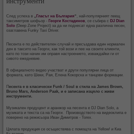
инструменти
След успеха в
„
Гласът на България
“
, най-популярният пеещ
таксиметров шофьор -
Георги Костадинов
, се събира с
DJ Dian
Solo
(Deep Zone Project) за да ни поднесат една различна песен,
озаглавена Funky Taxi Driver.
Песента е по действителен случай и пресъздава един нормален
ден в таксито на Георги, как той вози и пее на своите клиенти,
като по този начин им оправя настроението, изваждайки ги от
сивото ежедневие.
В официалното видео участват и други популярни лица от
формата, като Шеки, Рая, Елена Кокорска и танцови формации.
П
есента е в класически Funk / Soul в стила на James Brown,
Bruno Mars, Anderson Paak, и е записана изцяло с живи
инструменти.
Музикален продуцент и аранжор на песента е DJ Dian Solo, а
музиката и текста са на Георги. Производството на видеоклипа е
поверено на режисьора Иван Димитров - Torex.
Цялата продукция се осъществява с помощта на Yellow! и Киа
България.