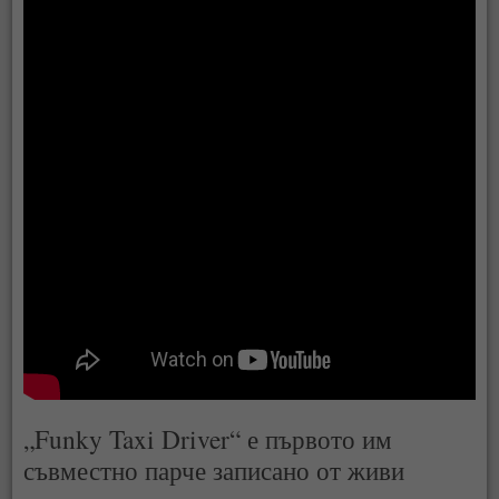
„Funky Taxi Driver“ е първото им
съвместно парче записано от живи