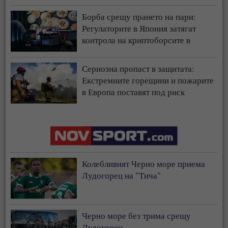
Борба срещу прането на пари:
Регулаторите в Япония затягат
контрола на криптоборсите в
страната
Сериозна пропаст в защитата:
Екстремните горещини и пожарите
в Европа поставят под риск
застрахователния модел
Колебливият Черно море приема
Лудогорец на "Тича"
Черно море без трима срещу
Лудогорец