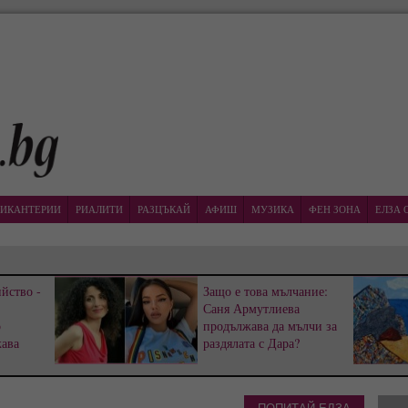
ИКАНТЕРИИ
РИАЛИТИ
РАЗЦЪКАЙ
АФИШ
МУЗИКА
ФЕН ЗОНА
ЕЛЗА 
йство -
Защо е това мълчание:
Саня Армутлиева
р
продължава да мълчи за
жава
раздялата с Дара?