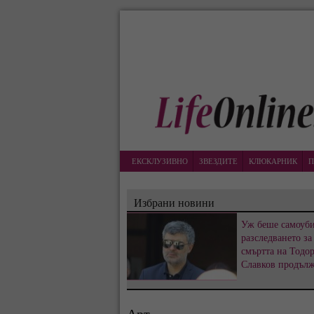
ЕКСКЛУЗИВНО
ЗВЕЗДИТЕ
КЛЮКАРНИК
П
Избрани новини
Уж беше самоуби
разследването за
смъртта на Тодо
Славков продъл
Арт