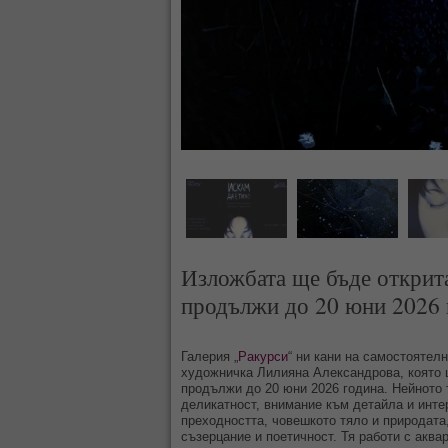
Изложбата ще бъде открит
продължи до 20 юни 2026 
Галерия „
Ракурси
“ ни кани на самостоятел
художничка Лилияна Александрова, която 
продължи до 20 юни 2026 година. Нейното 
деликатност, внимание към детайла и инте
преходността, човешкото тяло и природата
съзерцание и поетичност. Тя работи с аква