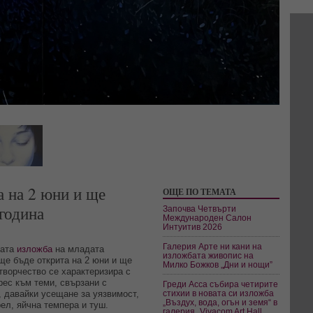
а на 2 юни и ще
ОЩЕ ПО ТЕМАТА
година
Започва Четвърти
Международен Салон
Интуитив 2026
Галерия Арте ни кани на
ната
изложба
на младата
изложбата живопис на
ще бъде открита на 2 юни и ще
Милко Божков „Дни и нощи”
творчество се характеризира с
рес към теми, свързани с
Греди Асса събира четирите
, давайки усещане за уязвимост,
стихии в новата си изложба
„Въздух, вода, огън и земя“ в
рел, яйчна темпера и туш.
галерия „Vivacom Art Hall