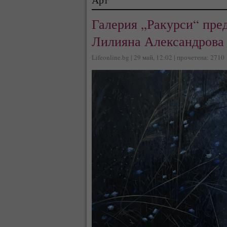
Галерия „Ракурси“ пре
Лилияна Александрова 
Lifeonline.bg | 29 май, 12:02 | прочетена: 2710