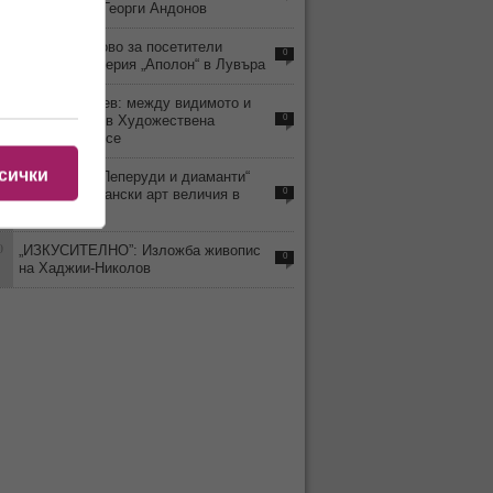
живописеца Георги Андонов
5
Отварят отново за посетители
0
обраната галерия „Аполон“ в Лувъра
6
Любомир Янев: между видимото и
забравеното в Художествена
0
галерия – Русе
сички
5
Изложбата „Пеперуди и диаманти“
показва британски арт величия в
0
Бургас
0
„ИЗКУСИТЕЛНО”: Изложба живопис
0
на Хаджии-Николов