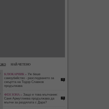
ЕЖО
НАЙ-ЧЕТЕНО
8
КЛЮКАРНИК »
Уж беше
самоубийство - разследването за
0
смъртта на Тодор Славков
продължава
9
ФЕН ЗОНА »
Защо е това мълчание:
0
Саня Армутлиева продължава да
мълчи за раздялата с Дара?