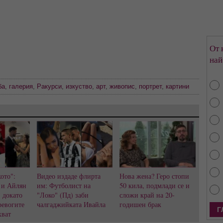
От 
най
ба
,
галерия
,
Ракурси
,
изкуство
,
арт
,
живопис
,
портрет
,
картини
ото":
Видео издаде флирта
Нова жена? Геро стопи
 и Айлян
им: Футболист на
50 кила, подмлади се и
, докато
"Локо" (Пд) заби
сложи край на 20-
ревогите
чалгаджийката Ивайла
годишен брак
хват