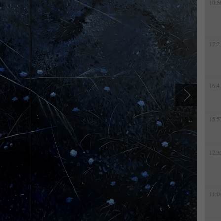
10:5
17:2
16:4
15:5
12:3
11:0