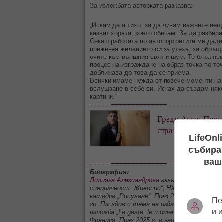
За изложбата авторката разказва:
„Искам да е тихо, за да чувам важните нещ
казват хората, които обичам. За да разбера
Сякаш работата по автопортретите ми даде
преживея желанието си за утеха, за обръща
очите към външния свят и шум. Те бяха не
процес на изграждане на образ точка по то
доближава до това да се приема.
Всички имаме нужда от повече моменти на 
вслушване в себе си. Исках да създам няк
картини.“
Греди Асса: Прео
страхове, когато 
LifeOnl
събиран
ваш
Биография:
Лилияна Александрова
завършва бакалавър
специалност „Живопис“, НХА. В началото
катедра „Рисуване“. През 2024 г. участва
Пе
гр. Пловдив с тема на изданието „Призем
и 
изложба „Le geste, le moment“, галерия Hei
Франция. През 2025 г. в националния конк