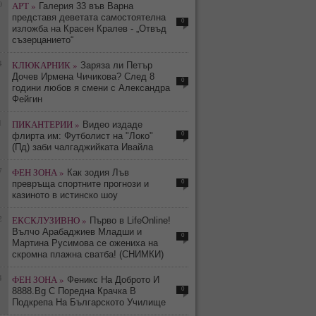
0
АРТ »
Галерия 33 във Варна
представя деветата самостоятелна
0
изложба на Красен Кралев - „Отвъд
съзерцанието“
4
КЛЮКАРНИК »
Заряза ли Петър
Дочев Ирмена Чичикова? След 8
0
години любов я смени с Александра
Фейгин
1
ПИКАНТЕРИИ »
Видео издаде
0
флирта им: Футболист на "Локо"
(Пд) заби чалгаджийката Ивайла
7
ФЕН ЗОНА »
Как зодия Лъв
0
превръща спортните прогнози и
казиното в истинско шоу
2
ЕКСКЛУЗИВНО »
Първо в LifeOnline!
Вълчо Арабаджиев Младши и
0
Мартина Русимова сe oжениха на
скромна плажна сватба! (СНИМКИ)
4
ФЕН ЗОНА »
Феникс На Доброто И
0
8888.Bg С Поредна Крачка В
Подкрепа На Българското Училище