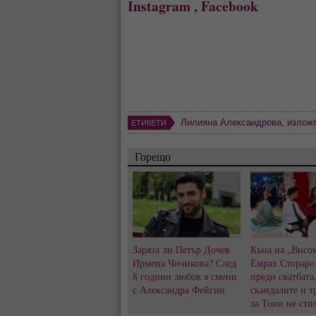
Instagram
,
Facebook
Лилияна Александрова
,
излож
ЕТИКЕТИ
Горещо
Заряза ли Петър Дочев
Къна на „Висок
Ирмена Чичикова? След
Емрах Стораро
8 години любов я смени
преди сватбата
с Александра Фейгин
скандалите и т
за Тони не сти