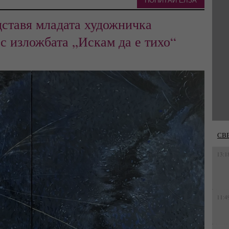
ПОПИТАЙ ЕЛЗА
дставя младата художничка
с изложбата „Искам да е тихо“
СВ
13:1
11:4