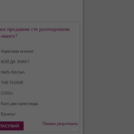
кое предаване сте разочаровани
-много?
Харесвам всички!
КОЙ ДА ЗНАЕ?
Hell's Kitchen
THE FLOOR
COOLt
Като две капки вода
Ергенът
Покажи резултати