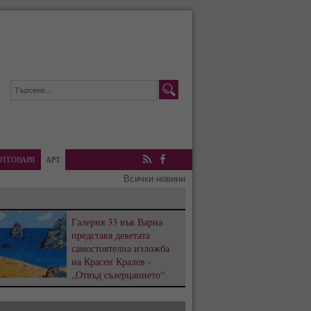
ОТГОВАРЯ
АРТ
RSS
Facebook
Всички новини
Галерия 33 във Варна
представя деветата
самостоятелна изложба
на Красен Кралев -
„Отвъд съзерцанието“