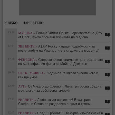
СВЕЖО
НАЙ-ЧЕТЕНО
15:19
МУЗИКА »
Почина Уилям Орбит – архитектът на „Ray
0
of Light“, който промени музиката на Мадона
13:14
ЗВЕЗДИТЕ »
A$AP Rocky издаде подробности за
0
новия албум на Риана: „Тя е в студиото в момента“
12:56
ФЕН ЗОНА »
Скоро започват снимките на втората част
0
на биографичния филм за Майкъл Джексън
10:50
ЕКСКЛУЗИВНО »
Людмила Живкова знаела кога и
0
как ще умре
12:30
АРТ »
От Чикаго до Созопол: Лина Григорова сбъдна
0
мечтата си за собствена галерия
12:13
РИАЛИТИ »
Любовта им приключи! Брадърите
0
Стефан и Сияна се разделиха с гръм и трясък
12:03
РИАЛИТИ »
След "Ергенът": Свекърва избира снаха в
0