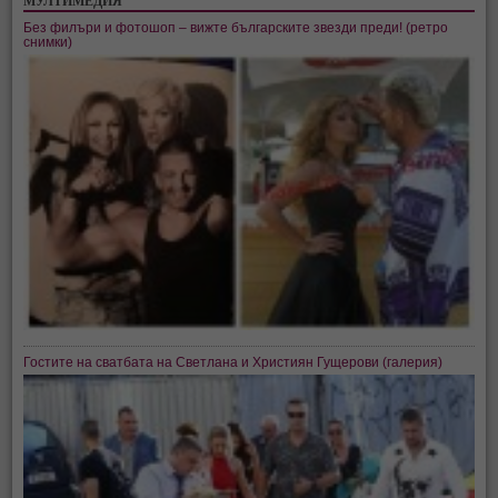
МУЛТИМЕДИЯ
Без филъри и фотошоп – вижте българските звезди преди! (ретро
снимки)
Гостите на сватбата на Светлана и Християн Гущерови (галерия)