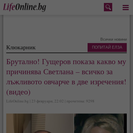
Меню
Всички новини
Клюкарник
ПОПИТАЙ ЕЛЗА
Брутално! Гущеров показа какво му
причинява Светлана – всичко за
лъжливото овчарче в две изречения!
(видео)
LifeOnline.bg | 23 февруари, 22:02 | прочетена: 9298