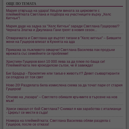
ОЩЕ ПО ТЕМАТА
Мария отвръща на удара! Хвърли вината за цирковете с
плеймейтката Светлана и подбора на участниците върху „Хелс
Китчън“!
Мария даде на задна за “Хелс Китчън” заради Светлана Гущерова!?
Черната Златка и Джулиана Гани греят в новия сезон...
Отварачката и Светлана ще въртят тигани в "Хелс китчън" – Бившите
жени на Гущеров влизат в Кухнята на ада
Приказка за лъжливото овчарче! Светлана Василева пак продъни
мрежата със семейните си проблеми!
Християн Гущеров взел 10 000 лева за да плюе по баща си!
Плеймейтката лее крокодилски сълзи, че й завиждат
Биг Брадър - Проклятие или такъв е животът!? Девет съквартиранти
си отидоха от тоя свят
Ново 20! Раздялата била измислена схема за да точат пари от стария
Гущеров!
Отново на „пазара“ – Светлето обикаля кръчмите в търсене на нов
мъж!
Хриси смазал от бой Светлана? Снимал я как заработва с италианци
- Циркът се мести в съда!
Номера на плеймейтката: Светлана Василева обяви раздяла с
Гущеров, после се отказа!