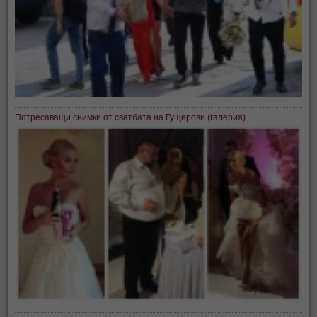
Потресаващи снимки от сватбата на Гущерови (галерия)