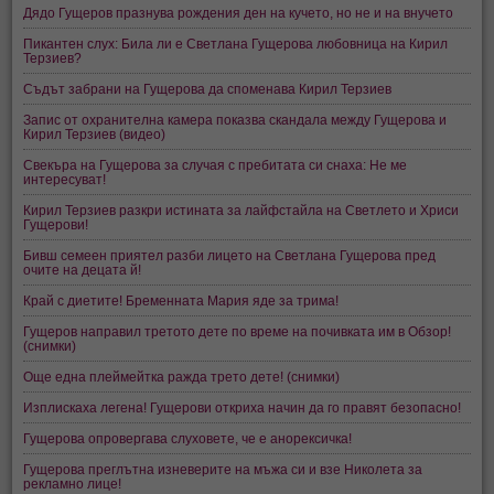
Дядо Гущеров празнува рождения ден на кучето, но не и на внучето
Пикантен слух: Била ли е Светлана Гущерова любовница на Кирил
Терзиев?
Съдът забрани на Гущерова да споменава Кирил Терзиев
Запис от охранителна камера показва скандала между Гущерова и
Кирил Терзиев (видео)
Свекъра на Гущерова за случая с пребитата си снаха: Не ме
интересуват!
Кирил Терзиев разкри истината за лайфстайла на Светлето и Хриси
Гущерови!
Бивш семеен приятел разби лицето на Светлана Гущерова пред
очите на децата й!
Край с диетите! Бременната Мария яде за трима!
Гущеров направил третото дете по време на почивката им в Обзор!
(снимки)
Още една плеймейтка ражда трето дете! (снимки)
Изплискаха легена! Гущерови откриха начин да го правят безопасно!
Гущерова опровергава слуховете, че е анорексичка!
Гущерова преглътна изневерите на мъжа си и взе Николета за
рекламно лице!