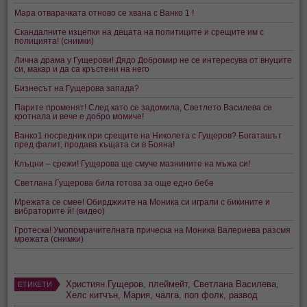
Мара отварачката отново се хвана с Ванко 1 !
Скандалните изцепки на децата на политиците и срещите им с
полицията! (снимки)
Лична драма у Гущерови! Дядо Добромир не се интересува от внуците
си, макар и да са кръстени на него
Бизнесът на Гущерова запада?
Парите променят! След като се задомила, Светлето Василева се
кротнала и вече е добро момиче!
Ванко1 посредник при срещите на Николета с Гущеров? Богаташът
пред фалит, продава къщата си в Бояна!
Клъцни – срежи! Гущерова ще смуче мазнините на мъжа си!
Светлана Гущерова била готова за още едно бебе
Мрежата се смее! Обирджиите на Моника си играли с бикините и
вибраторите й! (видео)
Гротеска! Умопомрачителната прическа на Моника Валериева разсмя
мрежата (снимки)
Християн Гущеров
,
плеймейт
,
Светлана Василева
,
ЕТИКЕТИ
Хелс китчън
,
Мария
,
чалга
,
поп фолк
,
развод