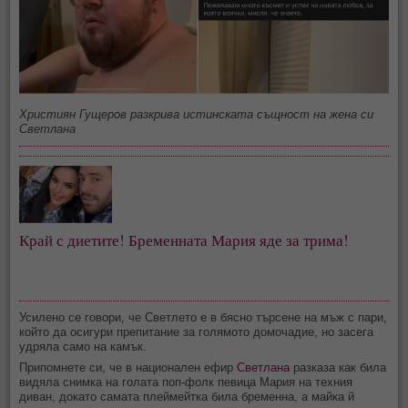
Християн Гущеров разкрива истинската същност на жена си
Светлана
Край с диетите! Бременната Мария яде за трима!
Усилено се говори, че Светлето е в бясно търсене на мъж с пари,
който да осигури препитание за голямото домочадие, но засега
удряла само на камък.
Припомнете си, че в национален ефир
Светлана
разказа как била
видяла снимка на голата поп-фолк певица Мария на техния
диван, докато самата плеймейтка била бременна, а майка й