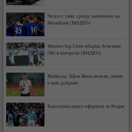
Челси с хикс срещу шампиона на
Малайзия (ВИДЕО)
Манчестър Сити обърна Атлетико
(М) в контрола (ВИДЕО)
Майкъла: Щом Янев печели, значи
е най-добрият
Барселона вдига офертата за Родри