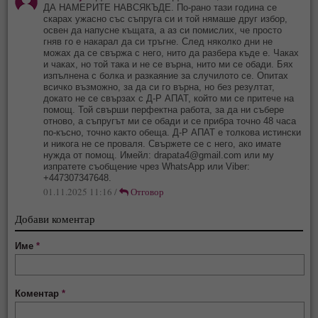
ДА НАМЕРИТЕ НАВСЯКЪДЕ. По-рано тази година се
скарах ужасно със съпруга си и той нямаше друг избор,
освен да напусне къщата, а аз си помислих, че просто
гняв го е накарал да си тръгне. След няколко дни не
можах да се свържа с него, нито да разбера къде е. Чаках
и чаках, но той така и не се върна, нито ми се обади. Бях
изпълнена с болка и разкаяние за случилото се. Опитах
всичко възможно, за да си го върна, но без резултат,
докато не се свързах с Д-Р АПАТ, който ми се притече на
помощ. Той свърши перфектна работа, за да ни събере
отново, а съпругът ми се обади и се прибра точно 48 часа
по-късно, точно както обеща. Д-Р АПАТ е толкова истински
и никога не се проваля. Свържете се с него, ако имате
нужда от помощ. Имейл:
drapata4@gmail.com
или му
изпратете съобщение чрез WhatsApp или Viber:
+447307347648.
01.11.2025 11:16 /
Отговор
Добави коментар
Име
*
Коментар
*