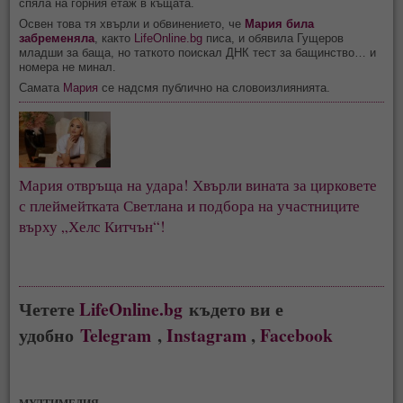
спяла на горния етаж в къщата.
Освен това тя хвърли и обвинението, че
Мария била
забременяла
, както
LifeOnline.bg
писа, и обявила Гущеров
младши за баща, но таткото поискал ДНК тест за бащинство… и
номера не минал.
Самата
Мария
се надсмя публично на словоизлиянията.
Мария отвръща на удара! Хвърли вината за цирковете
с плеймейтката Светлана и подбора на участниците
върху „Хелс Китчън“!
Четете
LifeOnline.bg
където ви е
удобно
Telegram
,
Instagram
,
Facebook