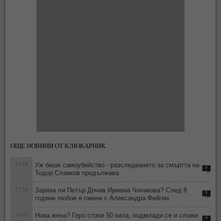
ОЩЕ НОВИНИ ОТ КЛЮКАРНИК
13:18
Уж беше самоубийство - разследването за смъртта на
0
Тодор Славков продължава
17:24
Заряза ли Петър Дочев Ирмена Чичикова? След 8
0
години любов я смени с Александра Фейгин
14:03
Нова жена? Геро стопи 50 кила, подмлади се и сложи
0