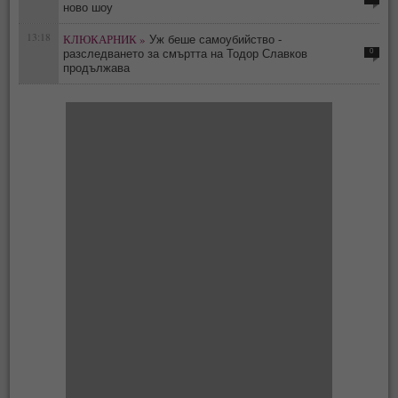
ново шоу
13:18
КЛЮКАРНИК »
Уж беше самоубийство -
0
разследването за смъртта на Тодор Славков
продължава