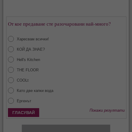
От кое предаване сте разочаровани най-много?
Харесвам всички!
КОЙ ДА ЗНАЕ?
Hell's Kitchen
THE FLOOR
COOLt
Като две капки вода
Ергенът
Покажи резултати