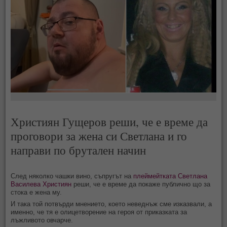
Християн Гущеров реши, че е време да
проговори за жена си Светлана и го
направи по брутален начин
След няколко чашки вино, съпругът на
плеймейтката
Светлана
Василева
Християн
реши, че е време да покаже публично що за
стока е жена му.
И така той потвърди мнението, което неведнъж сме изказвали, а
именно, че тя е олицетворение на героя от приказката за
лъжливото овчарче.