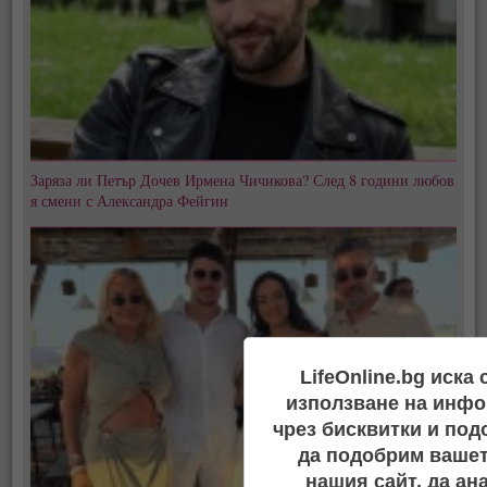
Заряза ли Петър Дочев Ирмена Чичикова? След 8 години любов
я смени с Александра Фейгин
LifeOnline.bg иска
използване на инфо
чрез бисквитки и под
да подобрим вашет
нашия сайт, да ан