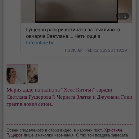
Мария даде на задна за “Хелс Китчън” заради
Светлана Гущерова!? Черната Златка и Джулиана Гани
греят в новия сезон...
Освен споделеното в стори видео, в нарочен пост,
Християн
Гущеров
пише и няколко изречения. С тях той повдига завесата