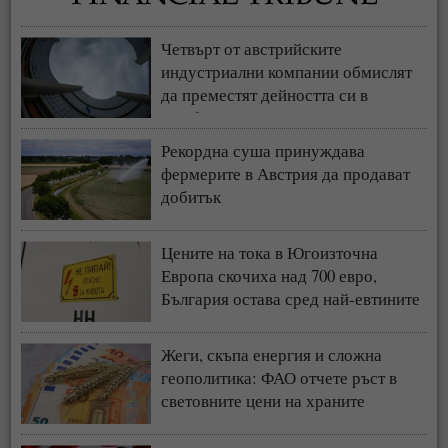
Четвърт от австрийските
индустриални компании обмислят
да преместят дейността си в
чужбина
Рекордна суша принуждава
фермерите в Австрия да продават
добитък
Цените на тока в Югоизточна
Европа скочиха над 700 евро,
България остава сред най-евтините
пазари
Жеги, скъпа енергия и сложна
геополитика: ФАО отчете ръст в
световните цени на храните