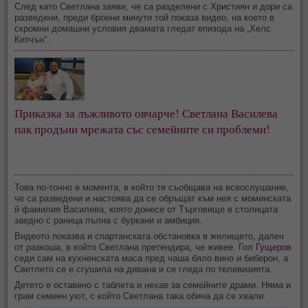
След като Светлана заяви, че са разделени с Християн и дори са
разведени, преди броени минути той показа видео, на което в
скромни домашни условия двамата гледат епизода на „Хелс
Китчън“.
Приказка за лъжливото овчарче! Светлана Василева
пак продъни мрежата със семейните си проблеми!
Това по-точно е момента, в който тя съобщава на всеослушание,
че са разведени и настоява да се обръщат към нея с моминската
й фамилия Василева, която донесе от Търговище в столицата
заедно с раница пълна с буркани и амбиция.
Видеото показва и спартанската обстановка в жилището, далеч
от разкоша, в който Светлана претендира, че живее. Гол
Гущеров
седи сам на кухненската маса пред чаша бяло вино и биберон, а
Светлето се е сгушила на дивана и се гледа по телевизията.
Детето е оставено с таблета и нехае за семейните драми. Няма и
грам семеен уют, с който Светлана така обича да се хвали.