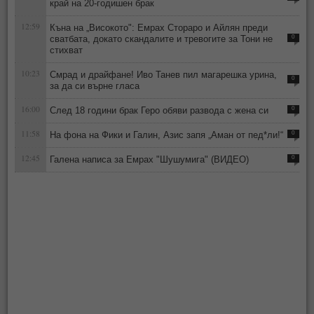
край на 20-годишен брак
12:59
Къна на „Високото": Емрах Стораро и Айлян преди
сватбата, докато скандалите и тревогите за Тони не
0
стихват
10:23
Смрад и драйфане! Иво Танев пил магарешка урина,
0
за да си върне гласа
16:00
След 18 години брак Геро обяви развода с жена си
0
11:58
На фона на Фики и Галин, Азис запя „Аман от пед*ли!“
0
12:45
Галена написа за Емрах "Шушумига" (ВИДЕО)
0